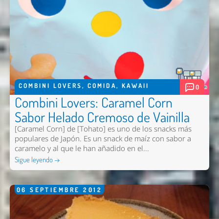
COMBINI LOVERS
,
COMIDA
,
KAWAII
0
Combini Lovers: Caramel Corn
Sabor Helado Cremoso de Vainilla
[Caramel Corn] de [Tohato] es uno de los snacks más
populares de Japón. Es un snack de maíz con sabor a
caramelo y al que le han añadido en el...
Sigue leyendo →
06
SEPTIEMBRE
2012