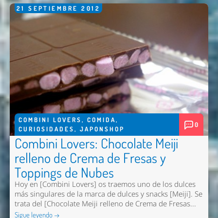
21
SEPTIEMBRE
2012
COMBINI LOVERS
,
COMIDA
,
0
CURIOSIDADES
,
JAPONSHOP
Combini Lovers: Chocolate Meiji
relleno de Crema de Fresas y
Toppings de Nubes
Hoy en [Combini Lovers] os traemos uno de los dulces
más singulares de la marca de dulces y snacks [Meiji]. Se
trata del [Chocolate Meiji relleno de Crema de Fresas...
Sigue leyendo →