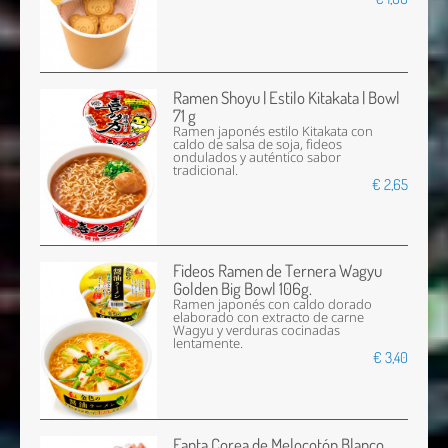
Ramen Shoyu | Estilo Kitakata | Bowl
71 g
Ramen japonés estilo Kitakata con
caldo de salsa de soja, fideos
ondulados y auténtico sabor
tradicional.
€ 2,65
Fideos Ramen de Ternera Wagyu
Golden Big Bowl 106g.
Ramen japonés con caldo dorado
elaborado con extracto de carne
Wagyu y verduras cocinadas
lentamente.
€ 3,40
Fanta Corea de Melocotón Blanco