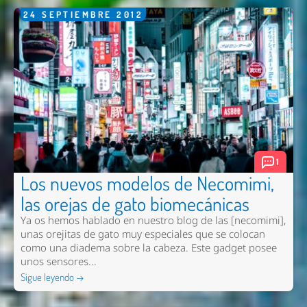
24
SEPTIEMBRE
2012
1
Los nuevos modelos de Necomimi,
las orejas de gato biomecánicas
Ya os hemos hablado en nuestro blog de las [necomimi],
unas orejitas de gato muy especiales que se colocan
como una diadema sobre la cabeza. Este gadget posee
unos sensores...
Sigue leyendo →