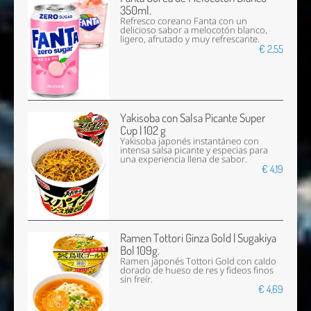
350ml.
Refresco coreano Fanta con un
delicioso sabor a melocotón blanco,
ligero, afrutado y muy refrescante.
€ 2,55
Yakisoba con Salsa Picante Super
Cup | 102 g
Yakisoba japonés instantáneo con
intensa salsa picante y especias para
una experiencia llena de sabor.
€ 4,19
Ramen Tottori Ginza Gold | Sugakiya
Bol 109g.
Ramen japonés Tottori Gold con caldo
dorado de hueso de res y fideos finos
sin freír.
€ 4,69