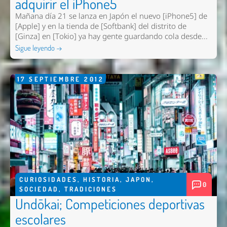
adquirir el iPhone5
Mañana día 21 se lanza en Japón el nuevo [iPhone5] de
[Apple] y en la tienda de [Softbank] del distrito de
[Ginza] en [Tokio] ya hay gente guardando cola desde...
Sigue leyendo →
17
SEPTIEMBRE
2012
CURIOSIDADES
,
HISTORIA
,
JAPON
,
0
SOCIEDAD
,
TRADICIONES
Undōkai; Competiciones deportivas
escolares