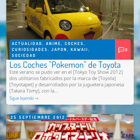
ACTUALIDAD
,
ANIME
,
COCHES
,
CURIOSIDADES
,
JAPON
,
KAWAII
,
0
SOCIEDAD
Los Coches "Pokemon" de Toyota
Este verano se pudo ver en el [Tokyo Toy Show 2012]
dos utilitarios fabricados por la marca de [Toyota]
[Toyotapet] y desarrollados por la juguetera japonesa
[Takara Tomy], con la...
Sigue leyendo →
25
SEPTIEMBRE
2012