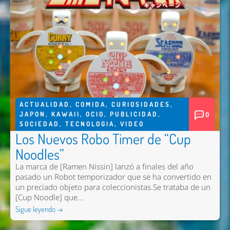
ACTUALIDAD
,
COMIDA
,
CURIOSIDADES
,
JAPON
,
KAWAII
,
OCIO
,
PUBLICIDAD
,
0
SOCIEDAD
,
TECNOLOGIA
,
VIDEO
Los Nuevos Robo Timer de “Cup
Noodles”
La marca de [Ramen Nissin] lanzó a finales del año
pasado un Robot temporizador que se ha convertido en
un preciado objeto para coleccionistas.Se trataba de un
[Cup Noodle] que...
Sigue leyendo →