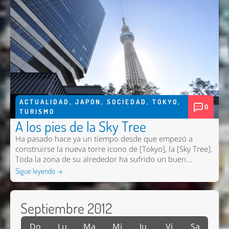
ACTUALIDAD
,
JAPON
,
SOCIEDAD
,
TOKYO
,
0
TURISMO
A los pies de la Sky Tree
Ha pasado hace ya un tiempo desde que empezó a
construirse la nueva torre icono de [Tokyo], la [Sky Tree].
Toda la zona de su alrededor ha sufrido un buen...
Sigue leyendo →
Septiembre 2012
Do
Lu
Ma
Mi
Ju
Vi
Sa