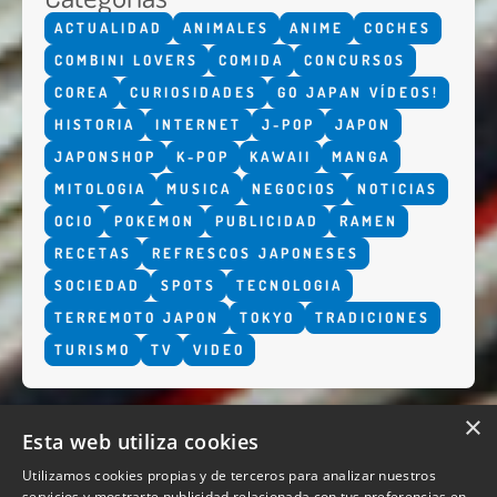
ACTUALIDAD
ANIMALES
ANIME
COCHES
COMBINI LOVERS
COMIDA
CONCURSOS
COREA
CURIOSIDADES
GO JAPAN VÍDEOS!
HISTORIA
INTERNET
J-POP
JAPON
JAPONSHOP
K-POP
KAWAII
MANGA
MITOLOGIA
MUSICA
NEGOCIOS
NOTICIAS
OCIO
POKEMON
PUBLICIDAD
RAMEN
RECETAS
REFRESCOS JAPONESES
SOCIEDAD
SPOTS
TECNOLOGIA
TERREMOTO JAPON
TOKYO
TRADICIONES
TURISMO
TV
VIDEO
×
Esta web utiliza cookies
Utilizamos cookies propias y de terceros para analizar nuestros
servicios y mostrarte publicidad relacionada con tus preferencias en