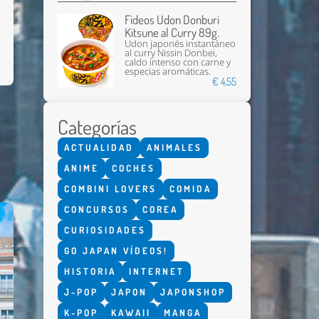
Fideos Udon Donburi
Kitsune al Curry 89g.
Udon japonés instantáneo
al curry Nissin Donbei,
caldo intenso con carne y
especias aromáticas.
€ 4,55
Categorías
ACTUALIDAD
ANIMALES
ANIME
COCHES
COMBINI LOVERS
COMIDA
CONCURSOS
COREA
CURIOSIDADES
GO JAPAN VÍDEOS!
HISTORIA
INTERNET
J-POP
JAPON
JAPONSHOP
K-POP
KAWAII
MANGA