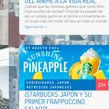
DEL ANIME A LA VIDA REAL
¿Sabías que las famosas galletas que come Shin-
chan existen de verdad? Chocobi ha pasado de
ser un simple guiño en el anime a convertirse en
un snack real con miles de fans en todo el mundo.
Sigue leyendo →
07
AGOSTO
2024
CURIOSIDADES
,
JAPON
,
0
REFRESCOS JAPONESES
¡STARBUCKS JAPÓN Y SU
PRIMER FRAPPUCCINO
SALADO!