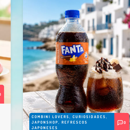
0
COMBINI LOVERS
,
CURIOSIDADES
,
JAPONSHOP
,
REFRESCOS
0
JAPONESES