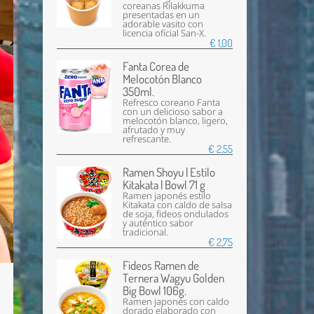
coreanas Rilakkuma
presentadas en un
adorable vasito con
licencia oficial San-X.
€ 1,00
Fanta Corea de
Melocotón Blanco
350ml.
Refresco coreano Fanta
con un delicioso sabor a
melocotón blanco, ligero,
afrutado y muy
refrescante.
€ 2,55
Ramen Shoyu | Estilo
Kitakata | Bowl 71 g
Ramen japonés estilo
Kitakata con caldo de salsa
de soja, fideos ondulados
y auténtico sabor
tradicional.
€ 2,75
Fideos Ramen de
Ternera Wagyu Golden
Big Bowl 106g.
Ramen japonés con caldo
dorado elaborado con