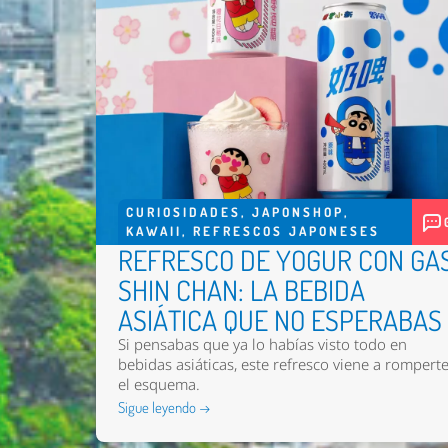
CURIOSIDADES
,
JAPONSHOP
,
KAWAII
,
REFRESCOS JAPONESES
REFRESCO DE YOGUR CON GA
SHIN CHAN: LA BEBIDA
ASIÁTICA QUE NO ESPERABAS
Si pensabas que ya lo habías visto todo en
bebidas asiáticas, este refresco viene a rompert
el esquema.
Sigue leyendo →