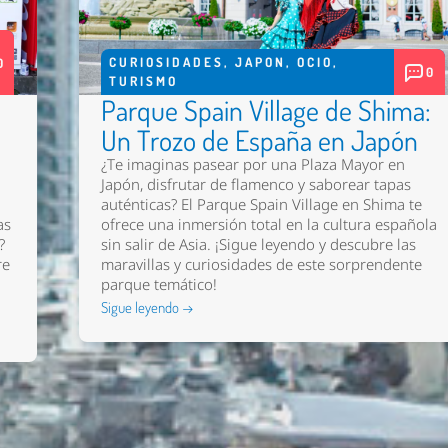
CURIOSIDADES
,
JAPON
,
OCIO
,
0
0
TURISMO
Parque Spain Village de Shima:
Un Trozo de España en Japón
¿Te imaginas pasear por una Plaza Mayor en
Japón, disfrutar de flamenco y saborear tapas
auténticas? El Parque Spain Village en Shima te
as
ofrece una inmersión total en la cultura española
?
sin salir de Asia. ¡Sigue leyendo y descubre las
re
maravillas y curiosidades de este sorprendente
parque temático!
Sigue leyendo →