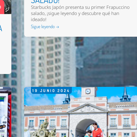
Starbucks Japón presenta su primer Frapuccino
0
salado, ¡sigue leyendo y descubre qué han
ideado!
A
Sigue leyendo →
19
JUNIO
2024