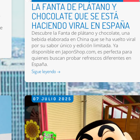
LA FANTA DE PLÁTANO Y
CHOCOLATE QUE SE ESTÁ
s
HACIENDO VIRAL EN ESPAÑA
le
Descubre la Fanta de plátano y chocolate, una
bebida elaborada en China que se ha vuelto viral
por su sabor único y edición limitada. Ya
disponible en JaponShop.com, es perfecta para
quienes buscan probar refrescos diferentes en
España.
Sigue leyendo →
07
JULIO
2025