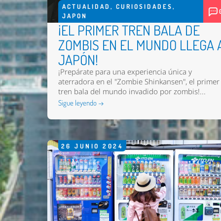
ACTUALIDAD
,
CURIOSIDADES
,
JAPON
¡EL PRIMER TREN BALA DE
ZOMBIS EN EL MUNDO LLEGA 
JAPÓN!
¡Prepárate para una experiencia única y
aterradora en el "Zombie Shinkansen", el primer
tren bala del mundo invadido por zombis!...
Sigue leyendo →
26
JUNIO
2024