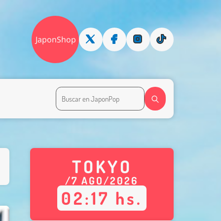
JaponShop
TOKYO
/
7
AGO
/
2026
02
:
17
hs.