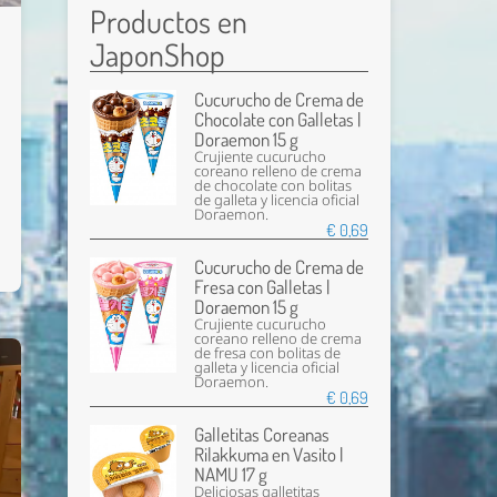
Productos en
JaponShop
Cucurucho de Crema de
Chocolate con Galletas |
Doraemon 15 g
Crujiente cucurucho
coreano relleno de crema
de chocolate con bolitas
de galleta y licencia oficial
Doraemon.
€ 0,69
Cucurucho de Crema de
Fresa con Galletas |
Doraemon 15 g
Crujiente cucurucho
coreano relleno de crema
de fresa con bolitas de
galleta y licencia oficial
Doraemon.
€ 0,69
Galletitas Coreanas
Rilakkuma en Vasito |
NAMU 17 g
Deliciosas galletitas