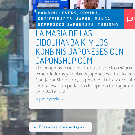
COMBINI LOVERS
,
COMIDA
,
CURIOSIDADES
,
JAPON
,
MANGA
,
REFRESCOS JAPONESES
,
TURISMO
LA MAGIA DE LAS
JIDOUHANBAIKI Y LOS
KONBINIS JAPONESES CON
JAPONSHOP.COM
¿Te imaginas tener los productos de las máquin
expendedoras y konbinis japoneses a tu alcance
Con JaponShop.com, es posible. ¡Entra y descub
cómo llevar un pedacito de Japón a tu hogar en
solo 24 horas!
Sigue leyendo →
← Entradas más antiguas