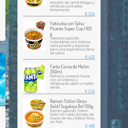
extracto de carne Wagyu y
verduras cocinadas
lentamente.
€ 3,55
Yakisoba con Salsa
Picante Super Cup | 102
g
Yakisoba japonés
instantáneo con intensa
salsa picante y especias
para una experiencia llena
de sabor.
€ 4,25
Fanta Corea de Melón
350ml.
Refresco coreano Fanta
con un intenso y
refrescante sabor a melón
verde.
€ 2,55
Ramen Tottori Ginza
Gold | Sugakiya Bol 109g.
Ramen japonés Tottori
Gold con caldo dorado de
hueso de res y fideos finos
sin freír.
€ 4,85