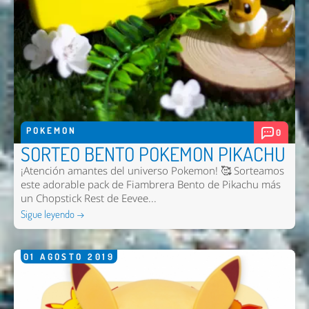
POKEMON
0
SORTEO BENTO POKEMON PIKACHU
¡Atención amantes del universo Pokemon! 🥰 Sorteamos
este adorable pack de Fiambrera Bento de Pikachu más
un Chopstick Rest de Eevee...
Sigue leyendo →
01
AGOSTO
2019