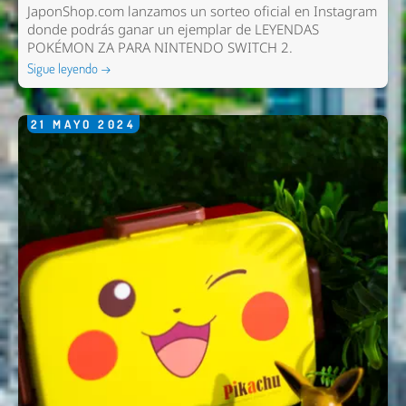
JaponShop.com lanzamos un sorteo oficial en Instagram
donde podrás ganar un ejemplar de LEYENDAS
POKÉMON ZA PARA NINTENDO SWITCH 2.
Sigue leyendo →
21
MAYO
2024