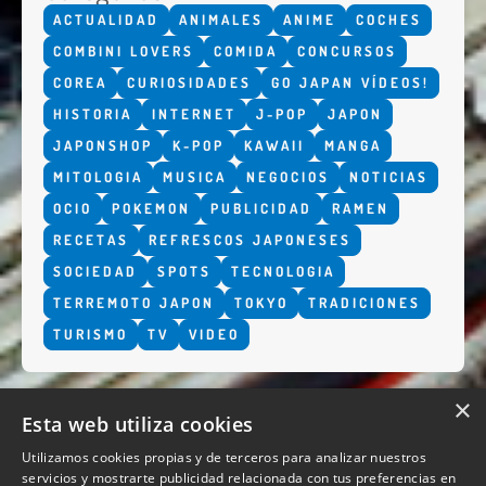
ACTUALIDAD
ANIMALES
ANIME
COCHES
COMBINI LOVERS
COMIDA
CONCURSOS
COREA
CURIOSIDADES
GO JAPAN VÍDEOS!
HISTORIA
INTERNET
J-POP
JAPON
JAPONSHOP
K-POP
KAWAII
MANGA
MITOLOGIA
MUSICA
NEGOCIOS
NOTICIAS
OCIO
POKEMON
PUBLICIDAD
RAMEN
RECETAS
REFRESCOS JAPONESES
SOCIEDAD
SPOTS
TECNOLOGIA
TERREMOTO JAPON
TOKYO
TRADICIONES
TURISMO
TV
VIDEO
×
Esta web utiliza cookies
Utilizamos cookies propias y de terceros para analizar nuestros
servicios y mostrarte publicidad relacionada con tus preferencias en