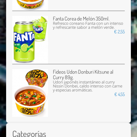
Fanta Corea de Melón 350ml.
Refresco coreano Fanta con un intenso
y refrescante sabor a melón verde.
€ 2,55
Fideos Udon Donburi Kitsune al
Curry 89g.
Udon japonés instantáneo al curry
Nissin Donbei, caldo intenso con carne
y especias aromáticas.
€ 4,55
Categorías