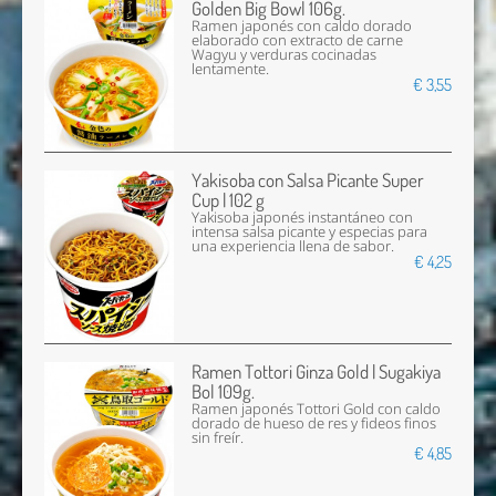
Golden Big Bowl 106g.
Ramen japonés con caldo dorado
elaborado con extracto de carne
Wagyu y verduras cocinadas
lentamente.
€ 3,55
Yakisoba con Salsa Picante Super
Cup | 102 g
Yakisoba japonés instantáneo con
intensa salsa picante y especias para
una experiencia llena de sabor.
€ 4,25
Ramen Tottori Ginza Gold | Sugakiya
Bol 109g.
Ramen japonés Tottori Gold con caldo
dorado de hueso de res y fideos finos
sin freír.
€ 4,85