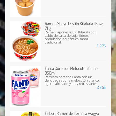
Ramen Shoyu | Estilo Kitakata | Bowl
71 g
Ramen japonés estilo Kitakata con
caldo de salsa de soja, fideos
ondulados y auténtico sabor
tradicional.
€ 2,75
Fanta Corea de Melocotón Blanco
350ml.
Refresco coreano Fanta con un
delicioso sabor a melocotón blanco,
ligero, afrutado y muy refrescante.
€ 2,55
Fideos Ramen de Ternera Wagyu