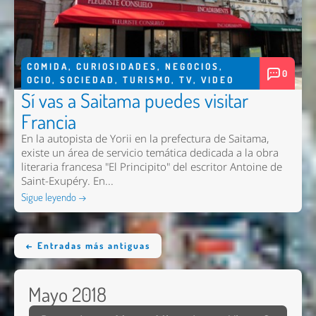
COMIDA
,
CURIOSIDADES
,
NEGOCIOS
,
0
OCIO
,
SOCIEDAD
,
TURISMO
,
TV
,
VIDEO
Sí vas a Saitama puedes visitar
Francia
En la autopista de Yorii en la prefectura de Saitama,
existe un área de servicio temática dedicada a la obra
literaria francesa "El Principito" del escritor Antoine de
Saint-Exupéry. En...
Sigue leyendo →
← Entradas más antiguas
Mayo 2018