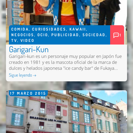
COMIDA
,
CURIOSIDADES
,
KAWAII
,
NEGOCIOS
,
OCIO
,
PUBLICIDAD
,
SOCIEDAD
,
1
TV
,
VIDEO
Garigari-Kun
Garigari-kun es un personaje muy popular en Japón fue
creado en 1981 y es la mascota oficial de la marca de
dulces y helados japonesa "ice candy bar" de Fukaya...
Sigue leyendo →
17
MARZO
2015