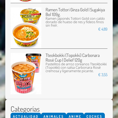
Ramen Tottori Ginza Gold | Sugakiya
Bol 109g.
Ramen japonés Tottori Gold con caldo
dorado de hueso de res y fideos finos
sin freír.
€ 4,89
Tteokbokki (Topokki) Carbonara
Rosé Cup | Delief 120g
Pastelitos de arroz coreanos Tteokbokki
(Topokki) con salsa Carbonara Rosé
cremosa y ligeramente picante.
€ 3,55
Categorías
ACTUALIDAD
ANIMALES
ANIME
COCHES