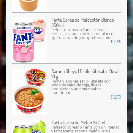
Fanta Corea de Melocotón Blanco
350ml.
Refresco coreano Fanta con un
delicioso sabor a melocotón blanco,
ligero, afrutado y muy refrescante.
€ 2,55
Ramen Shoyu | Estilo Kitakata | Bowl
71 g
Ramen japonés estilo Kitakata con
caldo de salsa de soja, fideos
ondulados y auténtico sabor
tradicional.
€ 2,79
Fanta Corea de Melón 350ml.
Refresco coreano Fanta con un intenso
y refrescante sabor a melón verde.