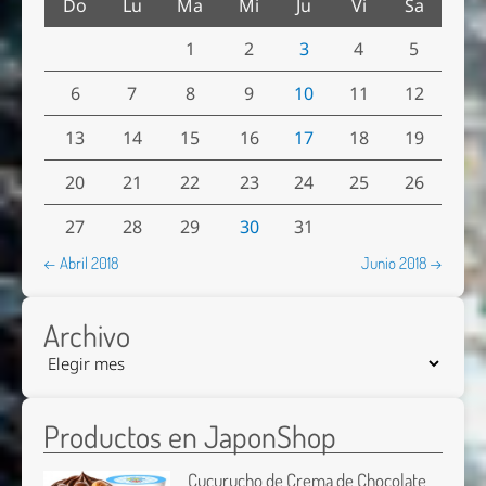
Do
Lu
Ma
Mi
Ju
Vi
Sa
1
2
3
4
5
6
7
8
9
10
11
12
13
14
15
16
17
18
19
20
21
22
23
24
25
26
27
28
29
30
31
← Abril 2018
Junio 2018 →
Archivo
Productos en JaponShop
Cucurucho de Crema de Chocolate