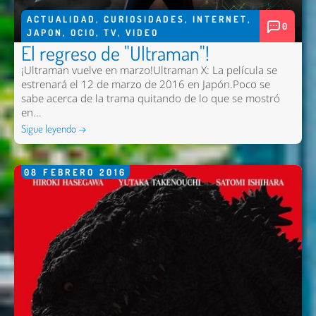
ACTUALIDAD
,
CURIOSIDADES
,
INTERNET
,
0
JAPON
,
OCIO
,
TV
,
VIDEO
El regreso de "Ultraman"!
¡Ultraman vuelve en marzo!Ultraman X: La película se
estrenará el 12 de marzo de 2016 en Japón.Poco se
sabe acerca de la trama quitando de lo que se mostró
en...
Sigue leyendo →
08
FEBRERO
2016