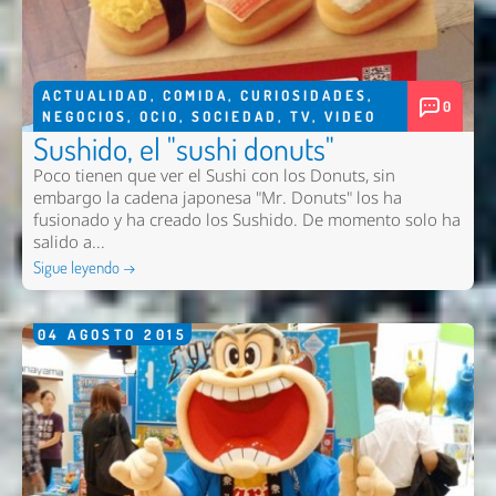
ACTUALIDAD
,
COMIDA
,
CURIOSIDADES
,
0
NEGOCIOS
,
OCIO
,
SOCIEDAD
,
TV
,
VIDEO
Sushido, el "sushi donuts"
Poco tienen que ver el Sushi con los Donuts, sin
embargo la cadena japonesa "Mr. Donuts" los ha
fusionado y ha creado los Sushido. De momento solo ha
salido a...
Sigue leyendo →
04
AGOSTO
2015