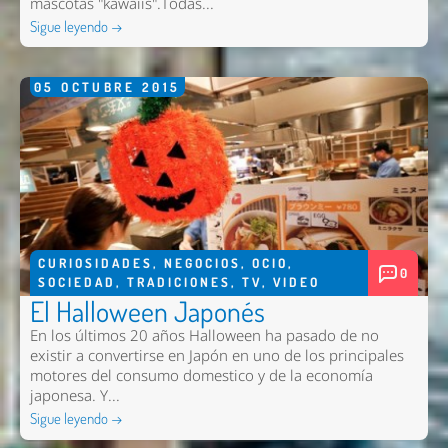
mascotas "kawaiis".Todas...
Sigue leyendo →
05
OCTUBRE
2015
CURIOSIDADES
,
NEGOCIOS
,
OCIO
,
0
SOCIEDAD
,
TRADICIONES
,
TV
,
VIDEO
El Halloween Japonés
En los últimos 20 años Halloween ha pasado de no
existir a convertirse en Japón en uno de los principales
motores del consumo domestico y de la economía
japonesa. Y...
Sigue leyendo →