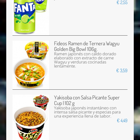
€ 2,55
Fideos Ramen de Ternera Wagyu
Golden Big Bowl 106g.
Ramen japonés con caldo dorado
elaborado con extracto de carne
Wagyu y verduras cocinadas
lentamente.
€ 3,59
Yakisoba con Salsa Picante Super
Cup | 102 g
Yakisoba japonés instantáneo con
intensa salsa picante y especias para
una experiencia llena de sabor.
€ 4,49