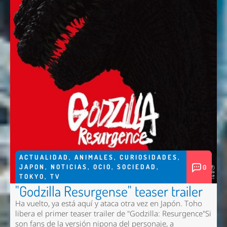
ACTUALIDAD
,
ANIMALES
,
CURIOSIDADES
,
JAPON
,
NOTICIAS
,
OCIO
,
SOCIEDAD
,
0
TOKYO
,
TV
"Godzilla Resurgense" teaser trailer
Ha vuelto, ya está aquí y ataca otra vez en Japón. Toho
libera el primer teaser trailer de "Godzilla: Resurgence"Si
son fans de la versión nipona del personaje, a