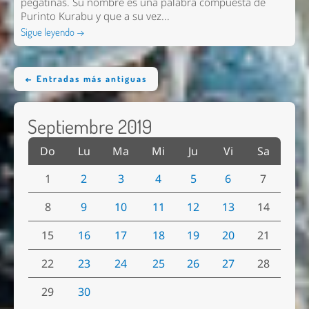
pegatinas. Su nombre es una palabra compuesta de
Purinto Kurabu y que a su vez...
Sigue leyendo →
← Entradas más antiguas
Septiembre 2019
Do
Lu
Ma
Mi
Ju
Vi
Sa
1
2
3
4
5
6
7
8
9
10
11
12
13
14
15
16
17
18
19
20
21
22
23
24
25
26
27
28
29
30