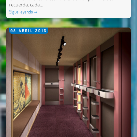
recuerda, cada...
Sigue leyendo →
05
ABRIL
2016