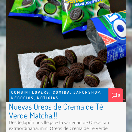
COMBINI LOVERS
,
COMIDA
,
JAPONSHOP
,
0
NEGOCIOS
,
NOTICIAS
Nuevas Oreos de Crema de Té
Verde Matcha.!!
Desde Japón nos llega esta variedad de Oreos tan
extraordinaria, mini Oreos de Crema de Té Verde