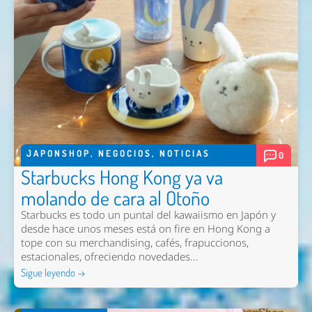
JAPONSHOP
,
NEGOCIOS
,
NOTICIAS
0
Starbucks Hong Kong ya va
molando de cara al Otoño
Starbucks es todo un puntal del kawaiismo en Japón y
desde hace unos meses está on fire en Hong Kong a
tope con su merchandising, cafés, frapuccionos,
estacionales, ofreciendo novedades...
Sigue leyendo →