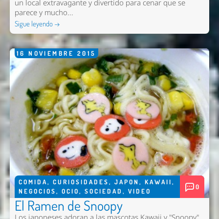
un local extravagante y divertido para cenar que se
parece y mucho...
Sigue leyendo →
16
NOVIEMBRE
2015
COMIDA
,
CURIOSIDADES
,
JAPON
,
KAWAII
,
0
NEGOCIOS
,
OCIO
,
SOCIEDAD
,
VIDEO
El Ramen de Snoopy
Los japoneses adoran a las mascotas Kawaii y "Snoopy"