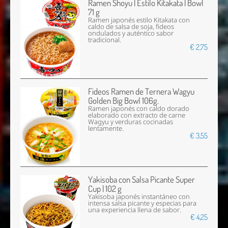
Ramen Shoyu | Estilo Kitakata | Bowl
71 g
Ramen japonés estilo Kitakata con
caldo de salsa de soja, fideos
ondulados y auténtico sabor
tradicional.
€ 2,75
Fideos Ramen de Ternera Wagyu
Golden Big Bowl 106g.
Ramen japonés con caldo dorado
elaborado con extracto de carne
Wagyu y verduras cocinadas
lentamente.
€ 3,55
Yakisoba con Salsa Picante Super
Cup | 102 g
Yakisoba japonés instantáneo con
intensa salsa picante y especias para
una experiencia llena de sabor.
€ 4,25