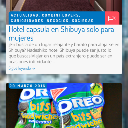
ACTUALIDAD
,
COMBINI LOVERS
,
0
CURIOSIDADES
,
NEGOCIOS
,
SOCIEDAD
Hotel capsula en Shibuya solo para
mujeres
¿En busca de un lugar relajante y barato para alojarse en
Shibuya? Nadeshiko hotel Shibuya puede ser justo lo
que buscas!Viajar en un país extranjero puede ser en
ocasiones intimidante...
Sigue leyendo →
29
MARZO
2016