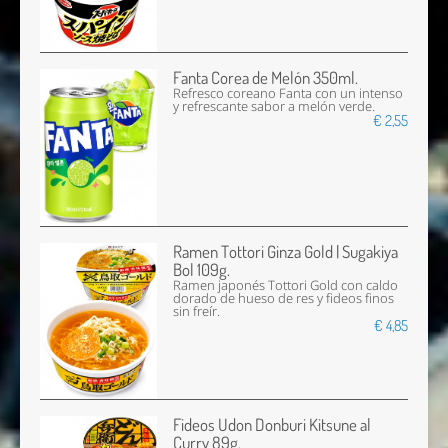
Fanta Corea de Melón 350ml.
Refresco coreano Fanta con un intenso
y refrescante sabor a melón verde.
€ 2,55
Ramen Tottori Ginza Gold | Sugakiya
Bol 109g.
Ramen japonés Tottori Gold con caldo
dorado de hueso de res y fideos finos
sin freír.
€ 4,85
Fideos Udon Donburi Kitsune al
Curry 89g.