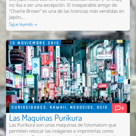
no iba a ser una excepción. El inseparable amigo de
"Charlie Brown" es una de las licencias más vendidas en
Japón,...
Sigue leyendo →
13
NOVIEMBRE
2015
CURIOSIDADES
,
KAWAII
,
NEGOCIOS
,
OCIO
0
Las Maquinas Purikura
Las Purikura son unas maquinas de fotomatom que
permiten retocar las imágenes e imprimirlas como