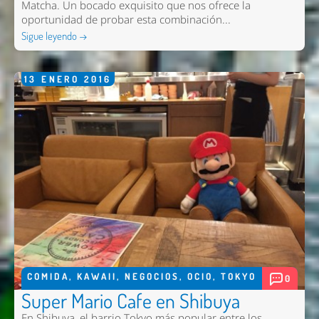
Matcha. Un bocado exquisito que nos ofrece la
oportunidad de probar esta combinación...
Sigue leyendo →
13
ENERO
2016
COMIDA
,
KAWAII
,
NEGOCIOS
,
OCIO
,
TOKYO
0
Super Mario Cafe en Shibuya
En Shibuya, el barrio Tokyo más popular entre los