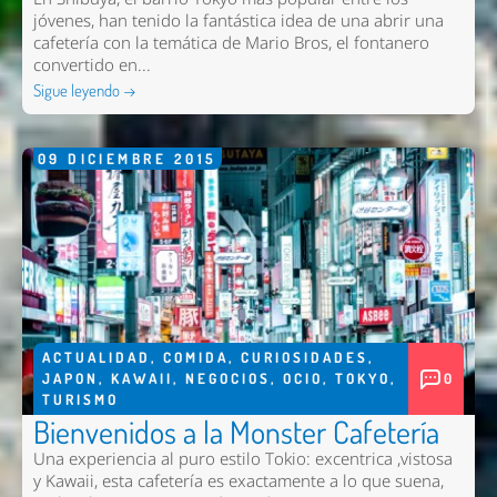
jóvenes, han tenido la fantástica idea de una abrir una
cafetería con la temática de Mario Bros, el fontanero
convertido en...
Sigue leyendo →
09
DICIEMBRE
2015
ACTUALIDAD
,
COMIDA
,
CURIOSIDADES
,
JAPON
,
KAWAII
,
NEGOCIOS
,
OCIO
,
TOKYO
,
0
TURISMO
Bienvenidos a la Monster Cafetería
Una experiencia al puro estilo Tokio: excentrica ,vistosa
y Kawaii, esta cafetería es exactamente a lo que suena,