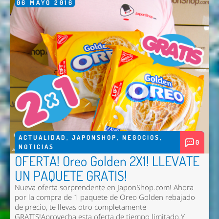
06
MAYO
2016
ACTUALIDAD
,
JAPONSHOP
,
NEGOCIOS
,
0
NOTICIAS
OFERTA! Oreo Golden 2X1! LLEVATE
UN PAQUETE GRATIS!
Nueva oferta sorprendente en JaponShop.com! Ahora
por la compra de 1 paquete de Oreo Golden rebajado
de precio, te llevas otro completamente
GRATIS!Aprovecha esta oferta de tiempo limitado.Y