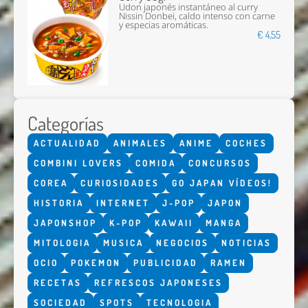
Udon japonés instantáneo al curry
Nissin Donbei, caldo intenso con carne
y especias aromáticas.
€ 4,55
Categorías
ACTUALIDAD
ANIMALES
ANIME
COCHES
COMBINI LOVERS
COMIDA
CONCURSOS
COREA
CURIOSIDADES
GO JAPAN VÍDEOS!
HISTORIA
INTERNET
J-POP
JAPON
JAPONSHOP
K-POP
KAWAII
MANGA
MITOLOGIA
MUSICA
NEGOCIOS
NOTICIAS
OCIO
POKEMON
PUBLICIDAD
RAMEN
RECETAS
REFRESCOS JAPONESES
SOCIEDAD
SPOTS
TECNOLOGIA