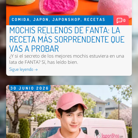
COMIDA
,
JAPON
,
JAPONSHOP
,
RECETAS
0
MOCHIS RELLENOS DE FANTA: LA
RECETA MÁS SORPRENDENTE QUE
VAS A PROBAR
¿Y si el secreto de los mejores mochis estuviera en una
lata de FANTA? Sí, has leído bien.
Sigue leyendo →
30
JUNIO
2026