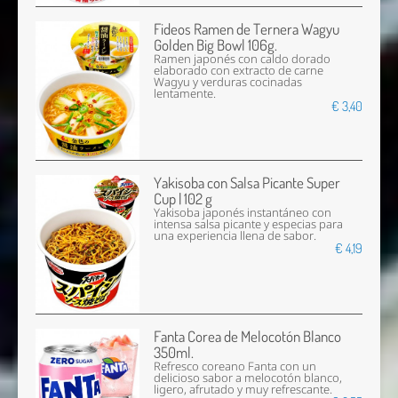
Fideos Ramen de Ternera Wagyu
Golden Big Bowl 106g.
Ramen japonés con caldo dorado
elaborado con extracto de carne
Wagyu y verduras cocinadas
lentamente.
€ 3,40
Yakisoba con Salsa Picante Super
Cup | 102 g
Yakisoba japonés instantáneo con
intensa salsa picante y especias para
una experiencia llena de sabor.
€ 4,19
Fanta Corea de Melocotón Blanco
350ml.
Refresco coreano Fanta con un
delicioso sabor a melocotón blanco,
ligero, afrutado y muy refrescante.