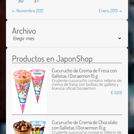
30
31
← Noviembre 2012
Enero 2013 →
Archivo
Productos en JaponShop
Cucurucho de Crema de Fresa con
Galletas | Doraemon 15 g
Crujiente cucurucho coreano relleno de
crema de fresa con bolitas de galleta y
licencia oficial Doraemon.
€ 0,69
Cucurucho de Crema de Chocolate
con Galletas | Doraemon 15 g
Crujiente cucurucho coreano relleno de