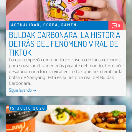
ACTUALIDAD
,
COREA
,
RAMEN
0
BULDAK CARBONARA: LA HISTORIA
DETRÁS DEL FENÓMENO VIRAL DE
TIKTOK
Lo que empezó como un truco casero de fans coreanos
para suavizar el ramen más picante del mundo, terminó
desatando una locura viral en TikTok que hizo temblar la
bolsa de Samyang. Esta es la historia real del Buldak
Carbonara.
Sigue leyendo →
15
JULIO
2026