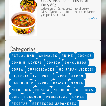
Fideos Udon Donburi Kitsune al
Curry 89g.
Udon japonés instantáneo al curry
Nissin Donbei, caldo intenso con carne
y especias aromáticas.
€ 4,55
Categorías
ACTUALIDAD
ANIMALES
ANIME
COCHES
COMBINI LOVERS
COMIDA
CONCURSOS
COREA
CURIOSIDADES
GO JAPAN VÍDEOS!
HISTORIA
INTERNET
J-POP
JAPON
JAPONSHOP
K-POP
KAWAII
MANGA
MITOLOGIA
MUSICA
NEGOCIOS
NOTICIAS
OCIO
POKEMON
PUBLICIDAD
RAMEN
RECETAS
REFRESCOS JAPONESES