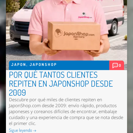
JAPON
,
JAPONSHOP
0
POR QUÉ TANTOS CLIENTES
REPITEN EN JAPONSHOP DESDE
2009
Descubre por qué miles de clientes repiten en
JaponShop.com desde 2009: envío rápido, productos
japoneses y coreanos difíciles de encontrar, embalaje
cuidado y una experiencia de compra que se nota desde
el primer clic.
Sigue leyendo →