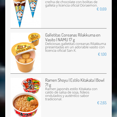
crema de chocolate con bolitas de
galleta y licencia oficial Doraemon.
€ 0,69
Galletitas Coreanas Rilakkuma en
Vasito | NAMU 17 g
Deliciosas galletitas coreanas Rilakkuma
presentadas en un adorable vasito con
licencia oficial San-X.
€ 1,00
Ramen Shoyu | Estilo Kitakata | Bowl
71 g
Ramen japonés estilo Kitakata con
caldo de salsa de soja, fideos
ondulados y auténtico sabor
tradicional.
€ 2,65