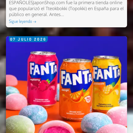
ESPAÑOLESJaponShop.com fue la primera tienda online
que popularizó el Tteokbokki (Topokki) en España para el
público en general. Antes...
Sigue leyendo →
07
JULIO
2026