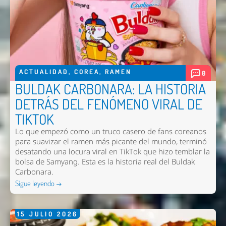
ACTUALIDAD
,
COREA
,
RAMEN
0
BULDAK CARBONARA: LA HISTORIA
DETRÁS DEL FENÓMENO VIRAL DE
TIKTOK
Lo que empezó como un truco casero de fans coreanos
para suavizar el ramen más picante del mundo, terminó
desatando una locura viral en TikTok que hizo temblar la
bolsa de Samyang. Esta es la historia real del Buldak
Carbonara.
Sigue leyendo →
15
JULIO
2026