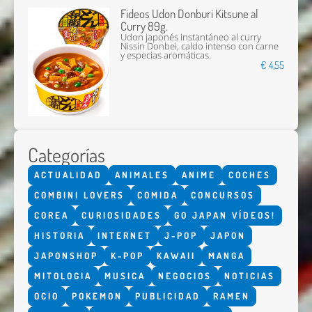
Fideos Udon Donburi Kitsune al
Curry 89g.
Udon japonés instantáneo al curry
Nissin Donbei, caldo intenso con carne
y especias aromáticas.
€ 4,55
Categorías
ACTUALIDAD
ANIMALES
ANIME
COCHES
COMBINI LOVERS
COMIDA
CONCURSOS
COREA
CURIOSIDADES
GO JAPAN VÍDEOS!
HISTORIA
INTERNET
J-POP
JAPON
JAPONSHOP
K-POP
KAWAII
MANGA
MITOLOGIA
MUSICA
NEGOCIOS
NOTICIAS
OCIO
POKEMON
PUBLICIDAD
RAMEN