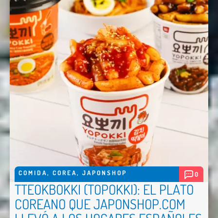
Nombre *
Email *
Comentario *
COMIDA
,
COREA
,
JAPONSHOP
0
TTEOKBOKKI (TOPOKKI): EL PLATO
Enviar
COREANO QUE JAPONSHOP.COM