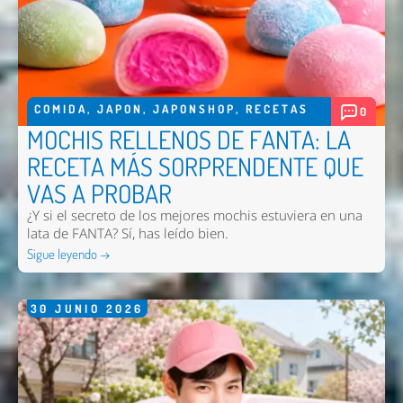
COMIDA
,
JAPON
,
JAPONSHOP
,
RECETAS
0
MOCHIS RELLENOS DE FANTA: LA
RECETA MÁS SORPRENDENTE QUE
VAS A PROBAR
¿Y si el secreto de los mejores mochis estuviera en una
lata de FANTA? Sí, has leído bien.
Sigue leyendo →
30
JUNIO
2026