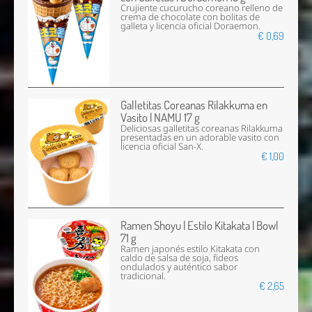
Crujiente cucurucho coreano relleno de
crema de chocolate con bolitas de
galleta y licencia oficial Doraemon.
€ 0,69
Galletitas Coreanas Rilakkuma en
Vasito | NAMU 17 g
Deliciosas galletitas coreanas Rilakkuma
presentadas en un adorable vasito con
licencia oficial San-X.
€ 1,00
Ramen Shoyu | Estilo Kitakata | Bowl
71 g
Ramen japonés estilo Kitakata con
caldo de salsa de soja, fideos
ondulados y auténtico sabor
tradicional.
€ 2,65