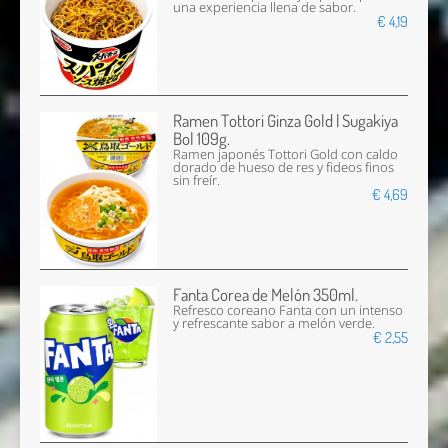
una experiencia llena de sabor.
€ 4,19
Ramen Tottori Ginza Gold | Sugakiya
Bol 109g.
Ramen japonés Tottori Gold con caldo
dorado de hueso de res y fideos finos
sin freír.
€ 4,69
Fanta Corea de Melón 350ml.
Refresco coreano Fanta con un intenso
y refrescante sabor a melón verde.
€ 2,55