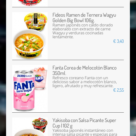
Fideos Ramen de Ternera Wagyu
Golden Big Bowl 106g.
Ramen japonés con caldo dorado
elaborado con extracto de carne
Wagyu y verduras cocinadas
lentamente.
€ 3,40
Fanta Corea de Melocotón Blanco
350ml.
Refresco coreano Fanta con un
delicioso sabor a melocotón blanco,
ligero, afrutado y muy refrescante.
€ 2,55
Yakisoba con Salsa Picante Super
Cup | 102 g
Yakisoba japonés instantáneo con
intensa salsa picante y especias para