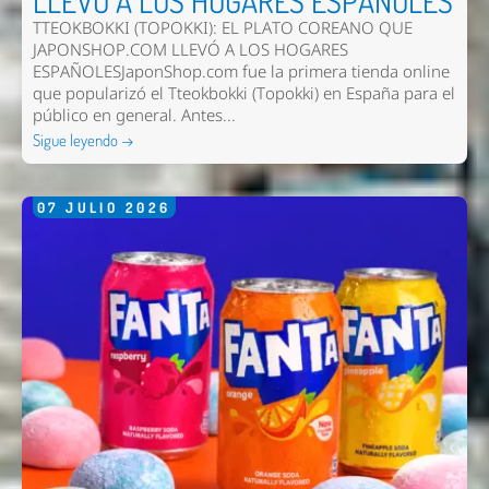
LLEVÓ A LOS HOGARES ESPAÑOLES
TTEOKBOKKI (TOPOKKI): EL PLATO COREANO QUE
JAPONSHOP.COM LLEVÓ A LOS HOGARES
ESPAÑOLESJaponShop.com fue la primera tienda online
que popularizó el Tteokbokki (Topokki) en España para el
público en general. Antes...
Sigue leyendo →
07
JULIO
2026