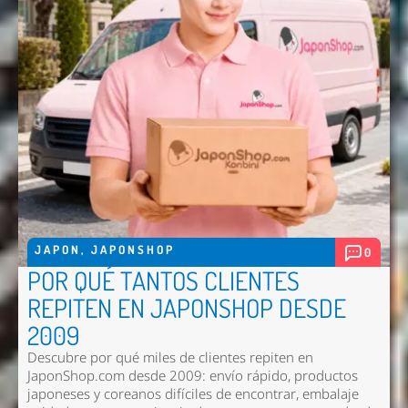
JAPON
,
JAPONSHOP
0
POR QUÉ TANTOS CLIENTES
REPITEN EN JAPONSHOP DESDE
2009
Descubre por qué miles de clientes repiten en
JaponShop.com desde 2009: envío rápido, productos
japoneses y coreanos difíciles de encontrar, embalaje