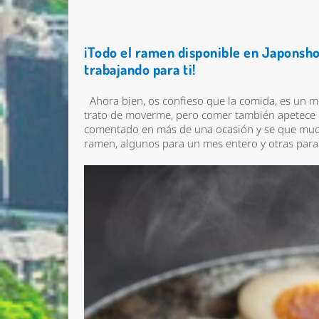
¡Todo el ramen disponible en Japons
trabajando para ti!
Ahora bien, os confieso que la comida, es un m
trato de moverme, pero comer también apetece 
comentado en más de una ocasión y se que muc
ramen, algunos para un mes entero y otras pa
Nombre 
Email *
Comenta