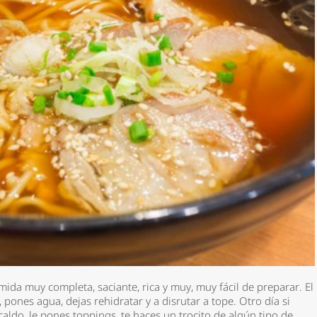
da muy completa, saciante, rica y muy, muy fácil de preparar. El
 pones agua, dejas rehidratar y a disrutar a tope. Otro día si
caldo, le pones toppings, te haces un trocito de algún tipo de