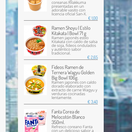
coreanas Rilakkuma
presentadas en un
adorable vasito con
licencia oficial San-X.
€ 1,00
Ramen Shoyu | Estilo
Kitakata | Bowl 71 g
Ramen japonés estilo
Kitakata con caldo de salsa
de soja, fideos ondulados
y auténtico sabor
tradicional.
€ 2,65
Fideos Ramen de
Ternera Wagyu Golden
Big Bowl 106g.
Ramen japonés con caldo
dorado elaborado con
extracto de carne Wagyu y
verduras cocinadas
lentamente.
€ 3,40
Fanta Corea de
Melocotón Blanco
350ml.
Refresco coreano Fanta
con un delicioso sabor a