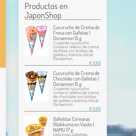
Productos en
JaponShop
Cucurucho de Crema de
Fresa con Galletas |
Doraemon 15 g
Crujiente cucurucho
coreano relleno de crema
de fresa con bolitas de
galleta y licencia oficial
Doraemon.
€ 0,69
Cucurucho de Crema de
Chocolate con Galletas |
Doraemon 15 g
Crujiente cucurucho
coreano relleno de crema
de chocolate con bolitas
de galleta y licencia oficial
Doraemon.
€ 0,69
Galletitas Coreanas
Rilakkuma en Vasito |
NAMU 17 g
Deliciosas galletitas