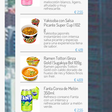
melocotón blanco, ligero,
afrutado y muy
refrescante.
€ 2,55
Yakisoba con Salsa
Picante Super Cup | 102
g
Yakisoba japonés
instantáneo con intensa
salsa picante y especias
para una experiencia llena
de sabor.
€ 4,19
Ramen Tottori Ginza
Gold | Sugakiya Bol 109g.
Ramen japonés Tottori
Gold con caldo dorado de
hueso de res y fideos finos
sin freír.
€ 4,69
Fanta Corea de Melón
350ml.
Refresco coreano Fanta
con un intenso y
refrescante sabor a melón
verde.
€ 2,55