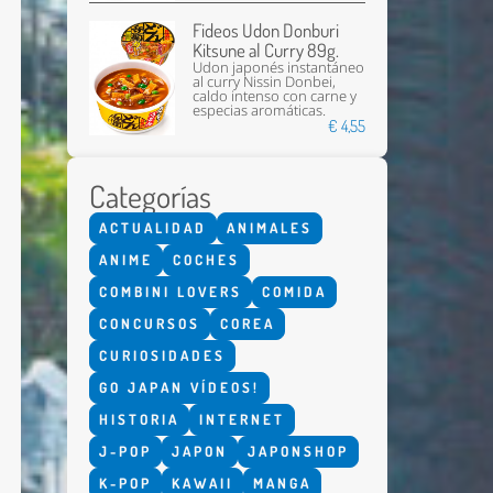
Fideos Udon Donburi
Kitsune al Curry 89g.
Udon japonés instantáneo
al curry Nissin Donbei,
caldo intenso con carne y
especias aromáticas.
€ 4,55
Categorías
Enviar
ACTUALIDAD
ANIMALES
ANIME
COCHES
COMBINI LOVERS
COMIDA
CONCURSOS
COREA
CURIOSIDADES
GO JAPAN VÍDEOS!
HISTORIA
INTERNET
J-POP
JAPON
JAPONSHOP
K-POP
KAWAII
MANGA