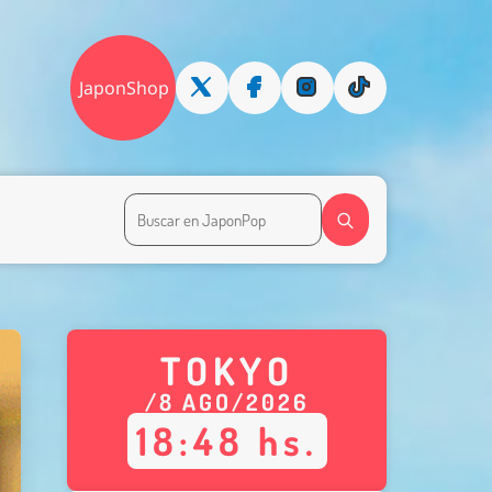
JaponShop
TOKYO
/
8
AGO
/
2026
18
:
48
hs.