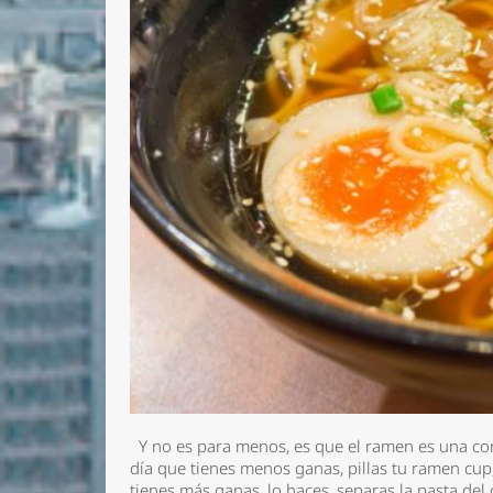
Y no es para menos, es que el ramen es una comi
día que tienes menos ganas, pillas tu ramen cup,
tienes más ganas, lo haces, separas la pasta del 