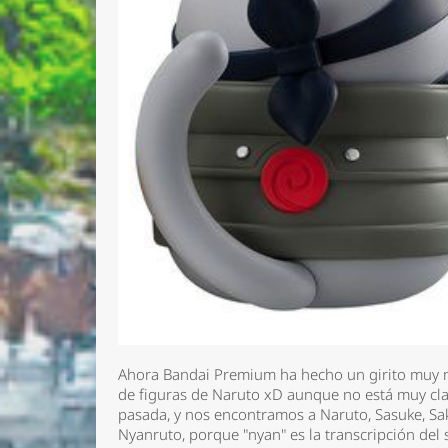
Ahora Bandai Premium ha hecho un girito muy m
de figuras de Naruto xD aunque no está muy clar
pasada, y nos encontramos a Naruto, Sasuke, Sa
Nyanruto, porque "nyan" es la transcripción del