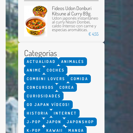
Fideos Udon Donburi
Kitsune al Curry 89g.
Udon japonés instantáneo
al curry Nissin Donbei,
caldo intenso con carne y
especias aromáticas.
€ 4,55
Categorías
Enviar
ACTUALIDAD
ANIMALES
ANIME
COCHES
COMBINI LOVERS
COMIDA
CONCURSOS
COREA
CURIOSIDADES
GO JAPAN VÍDEOS!
HISTORIA
INTERNET
J-POP
JAPON
JAPONSHOP
K-POP
KAWAII
MANGA