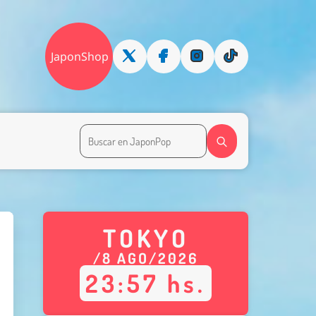
JaponShop
TOKYO
/
8
AGO
/
2026
23
:
57
hs.