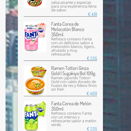
salsa picante y especias
para una experiencia llena
de sabor.
€ 4,19
Fanta Corea de
Melocotón Blanco
350ml.
Refresco coreano Fanta
con un delicioso sabor a
melocotón blanco, ligero,
afrutado y muy
refrescante.
€ 2,55
Ramen Tottori Ginza
Gold | Sugakiya Bol 109g.
Ramen japonés Tottori
Gold con caldo dorado de
hueso de res y fideos finos
sin freír.
€ 4,69
Fanta Corea de Melón
350ml.
Refresco coreano Fanta
con un intenso y
refrescante sabor a melón
verde.
€ 2,55