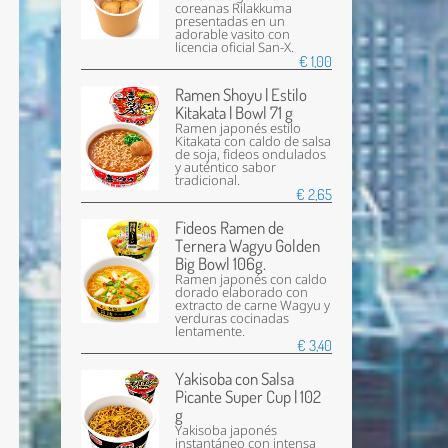
coreanas Rilakkuma
presentadas en un
adorable vasito con
licencia oficial San-X.
€ 1,00
Ramen Shoyu | Estilo
Kitakata | Bowl 71 g
Ramen japonés estilo
Kitakata con caldo de salsa
de soja, fideos ondulados
y auténtico sabor
tradicional.
€ 2,65
Fideos Ramen de
Ternera Wagyu Golden
Big Bowl 106g.
Ramen japonés con caldo
dorado elaborado con
extracto de carne Wagyu y
verduras cocinadas
lentamente.
€ 3,40
Yakisoba con Salsa
Picante Super Cup | 102
g
Yakisoba japonés
instantáneo con intensa