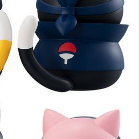
*
rio *