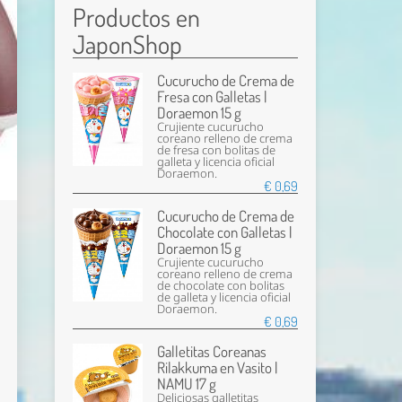
Productos en
JaponShop
Cucurucho de Crema de
Fresa con Galletas |
Doraemon 15 g
Crujiente cucurucho
coreano relleno de crema
de fresa con bolitas de
galleta y licencia oficial
Doraemon.
€ 0,69
Cucurucho de Crema de
Chocolate con Galletas |
Doraemon 15 g
Crujiente cucurucho
coreano relleno de crema
de chocolate con bolitas
de galleta y licencia oficial
Doraemon.
€ 0,69
Galletitas Coreanas
Rilakkuma en Vasito |
NAMU 17 g
Deliciosas galletitas