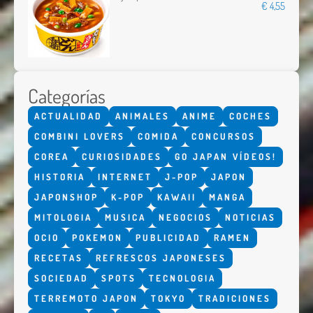
€ 4,55
Categorías
ACTUALIDAD
ANIMALES
ANIME
COCHES
COMBINI LOVERS
COMIDA
CONCURSOS
COREA
CURIOSIDADES
GO JAPAN VÍDEOS!
HISTORIA
INTERNET
J-POP
JAPON
JAPONSHOP
K-POP
KAWAII
MANGA
MITOLOGIA
MUSICA
NEGOCIOS
NOTICIAS
OCIO
POKEMON
PUBLICIDAD
RAMEN
RECETAS
REFRESCOS JAPONESES
SOCIEDAD
SPOTS
TECNOLOGIA
TERREMOTO JAPON
TOKYO
TRADICIONES