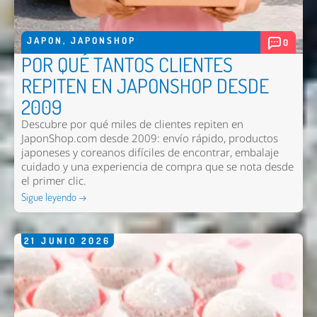
Nombre *
JAPON
,
JAPONSHOP
0
Email *
POR QUÉ TANTOS CLIENTES
REPITEN EN JAPONSHOP DESDE
Comentario *
2009
Descubre por qué miles de clientes repiten en
JaponShop.com desde 2009: envío rápido, productos
japoneses y coreanos difíciles de encontrar, embalaje
cuidado y una experiencia de compra que se nota desde
el primer clic.
Sigue leyendo →
21
JUNIO
2026
Enviar