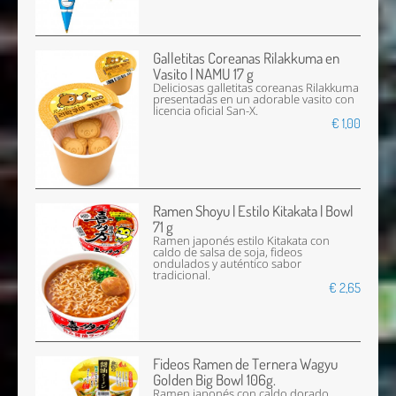
Galletitas Coreanas Rilakkuma en
Vasito | NAMU 17 g
Deliciosas galletitas coreanas Rilakkuma
presentadas en un adorable vasito con
licencia oficial San-X.
€ 1,00
Ramen Shoyu | Estilo Kitakata | Bowl
71 g
Ramen japonés estilo Kitakata con
caldo de salsa de soja, fideos
ondulados y auténtico sabor
tradicional.
€ 2,65
Fideos Ramen de Ternera Wagyu
Golden Big Bowl 106g.
Ramen japonés con caldo dorado