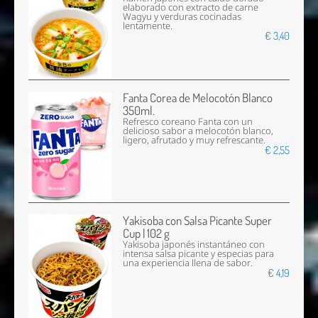
elaborado con extracto de carne
Wagyu y verduras cocinadas
lentamente.
€ 3,40
Fanta Corea de Melocotón Blanco
350ml.
Refresco coreano Fanta con un
delicioso sabor a melocotón blanco,
ligero, afrutado y muy refrescante.
€ 2,55
Yakisoba con Salsa Picante Super
Cup | 102 g
Yakisoba japonés instantáneo con
intensa salsa picante y especias para
una experiencia llena de sabor.
€ 4,19