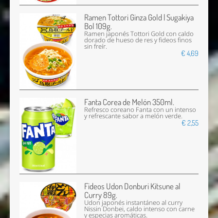
Ramen Tottori Ginza Gold | Sugakiya
Bol 109g.
Ramen japonés Tottori Gold con caldo
dorado de hueso de res y fideos finos
sin freír.
€ 4,69
Fanta Corea de Melón 350ml.
Refresco coreano Fanta con un intenso
y refrescante sabor a melón verde.
€ 2,55
Fideos Udon Donburi Kitsune al
Curry 89g.
Udon japonés instantáneo al curry
Nissin Donbei, caldo intenso con carne
y especias aromáticas.