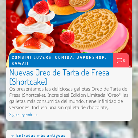
COMBINI LOVERS
,
COMIDA
,
JAPONSHOP
,
0
KAWAII
Nuevas Oreo de Tarta de Fresa
(Shortcake)
Os presentamos las deliciosas galletas Oreo de Tarta de
Fresa (Shortcake). Increíbles! Edición Limitada!"Oreo", las
galletas más consumida del mundo, tiene infinidad de
versiones. Incluso una sin galleta de chocolate,...
Sigue leyendo →
← Entradas más antiguas