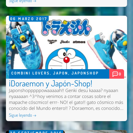
Sigue leyendo →
06
MARZO
2017
COMBINI LOVERS
,
JAPON
,
JAPONSHOP
0
¡Doraemon y Japón-Shop!
Japonshopppppowaaaaah!! Genki desu kaaaa? nyaaan
nyaaaaan ^3^hoy venimos a contar cosas sobre el
mapache cóscmico! errr- NO! el gato!! gato cósmico más
conocido del Mundo entero!! ? Doraemon, es conocido...
Sigue leyendo →