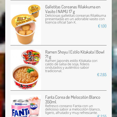
Galletitas Coreanas Rilakkuma en
Vasito | NAMU 17 g
Deliciosas galletitas coreanas Rilakkuma
presentadas en un adorable vasito con
licencia oficial San-X.
€ 1,00
Ramen Shoyu | Estilo Kitakata | Bowl
71 g
Ramen japonés estilo Kitakata con
caldo de salsa de soja, fideos
ondulados y auténtico sabor
tradicional.
€ 2,65
Fanta Corea de Melocotón Blanco
350ml.
Refresco coreano Fanta con un
delicioso sabor a melocotón blanco,
ligero, afrutado y muy refrescante.
€ 2,55