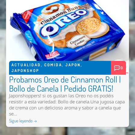
ACTUALIDAD
,
COMIDA
,
JAPON
,
0
JAPONSHOP
Probamos Oreo de Cinnamon Roll |
Bollo de Canela | Pedido GRATIS!
Japonshoppers! si os gustan las Oreo no os podéis
resistir a esta variedad: Bollo de canela.Una jugosa capa
de crema con un delicioso aroma y sabor a canela que
se...
Sigue leyendo →