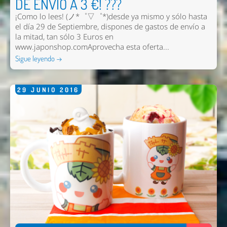
DE ENVIO A 3 €! ???
¡Como lo lees! (ノ*゜▽゜*)desde ya mismo y sólo hasta
el día 29 de Septiembre, dispones de gastos de envío a
la mitad, tan sólo 3 Euros en
www.japonshop.comAprovecha esta oferta...
Sigue leyendo →
29
JUNIO
2016