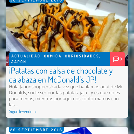
30
SEPTIEMBRE
2016
ACTUALIDAD
,
COMIDA
,
CURIOSIDADES
,
0
JAPON
¡Patatas con salsa de chocolate y
calabaza en McDonald's JP!
Hola Japonshoppers!cada vez que hablamos aquí de Mc
Donalds, suele ser por las patatas, jaja - y es que no es
para menos, mientras por aquí nos conformamos con
las...
Sigue leyendo →
29
SEPTIEMBRE
2016