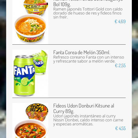
Bol 109g.
Ramen japonés Tottori Gold con caldo
dorado de hueso de res y fideos finos
sin freír.
€ 4,69
Fanta Corea de Melón 350ml.
Refresco coreano Fanta con un intenso
y refrescante sabor a melón verde.
€ 2,55
Fideos Udon Donburi Kitsune al
Curry 89g.
Udon japonés instantáneo al curry
Nissin Donbei, caldo intenso con carne
y especias aromáticas.
€ 4,55