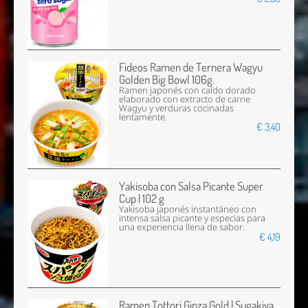
Fideos Ramen de Ternera Wagyu
Golden Big Bowl 106g.
Ramen japonés con caldo dorado
elaborado con extracto de carne
Wagyu y verduras cocinadas
lentamente.
€ 3,40
Yakisoba con Salsa Picante Super
Cup | 102 g
Yakisoba japonés instantáneo con
intensa salsa picante y especias para
una experiencia llena de sabor.
€ 4,19
Ramen Tottori Ginza Gold | Sugakiya