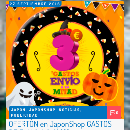
27
SEPTIEMBRE
2016
JAPON
,
JAPONSHOP
,
NOTICIAS
,
0
PUBLICIDAD
OFERTÓN en JaponShop GASTOS