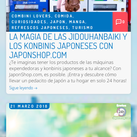
COMBINI LOVERS
,
COMIDA
,
CURIOSIDADES
,
JAPON
,
MANGA
,
0
REFRESCOS JAPONESES
,
TURISMO
LA MAGIA DE LAS JIDOUHANBAIKI Y
LOS KONBINIS JAPONESES CON
JAPONSHOP.COM
¿Te imaginas tener los productos de las máquinas
expendedoras y konbinis japoneses a tu alcance? Con
JaponShop.com, es posible. ¡Entra y descubre cómo
llevar un pedacito de Japón a tu hogar en solo 24 horas!
Sigue leyendo →
21
MARZO
2018