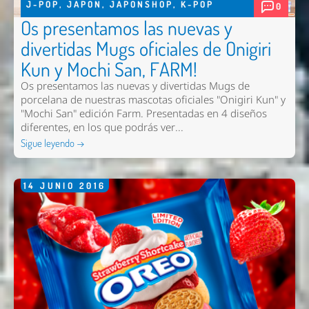
J-POP
,
JAPON
,
JAPONSHOP
,
K-POP
0
Os presentamos las nuevas y
divertidas Mugs oficiales de Onigiri
Kun y Mochi San, FARM!
Os presentamos las nuevas y divertidas Mugs de
porcelana de nuestras mascotas oficiales "Onigiri Kun" y
"Mochi San" edición Farm. Presentadas en 4 diseños
diferentes, en los que podrás ver...
Sigue leyendo →
14
JUNIO
2016