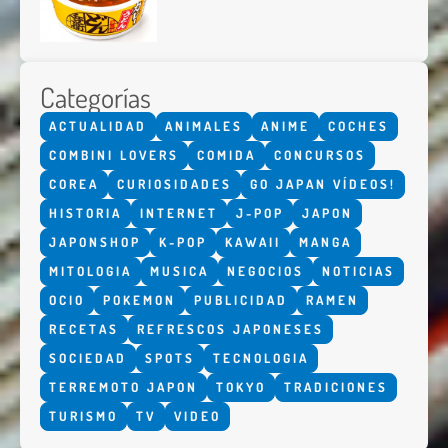
Categorías
ACTUALIDAD
ANIMALES
ANIME
COCHES
COMBINI LOVERS
COMIDA
CONCURSOS
COREA
CURIOSIDADES
GO JAPAN VÍDEOS!
HISTORIA
INTERNET
J-POP
JAPON
JAPONSHOP
K-POP
KAWAII
MANGA
MITOLOGIA
MUSICA
NEGOCIOS
NOTICIAS
OCIO
POKEMON
PUBLICIDAD
RAMEN
RECETAS
REFRESCOS JAPONESES
SOCIEDAD
SPOTS
TECNOLOGIA
TERREMOTO JAPON
TOKYO
TRADICIONES
TURISMO
TV
VIDEO