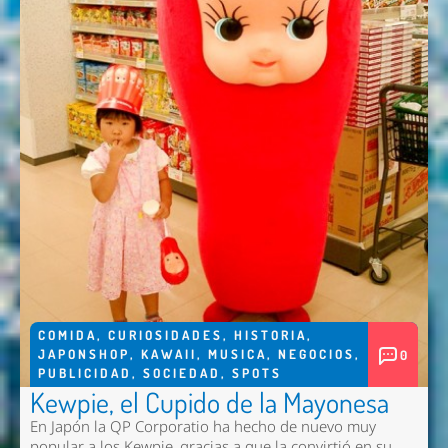
COMIDA
,
CURIOSIDADES
,
HISTORIA
,
JAPONSHOP
,
KAWAII
,
MUSICA
,
NEGOCIOS
,
0
PUBLICIDAD
,
SOCIEDAD
,
SPOTS
Kewpie, el Cupido de la Mayonesa
En Japón la QP Corporatio ha hecho de nuevo muy
popular a los Kewpie, gracias a que la convirtió en su