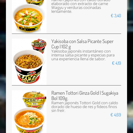
elaborado con extracto de carne
Wagyu y verduras cocinadas
lentamente.
€ 3,40
Yakisoba con Salsa Picante Super
Cup | 102 g
Yakisoba japonés instantáneo con
intensa salsa picante y especias para
una experiencia llena de sabor.
€ 4,19
Ramen Tottori Ginza Gold | Sugakiya
Bol 109g.
Ramen japonés Tottori Gold con caldo
dorado de hueso de res y fideos finos
sin freír.
€ 4,69