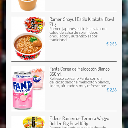
Ramen Shoyu | Estilo Kitakata | Bowl
71 g
Ramen japonés estilo Kitakata con
caldo de salsa de soja, fideos
ondulados y auténtico sabor
tradicional.
€ 2,65
Fanta Corea de Melocotón Blanco
350ml.
Refresco coreano Fanta con un
delicioso sabor a melocotón blanco,
ligero, afrutado y muy refrescante.
€ 2,55
Fideos Ramen de Ternera Wagyu
Golden Big Bowl 106g.
Ramen japonés con caldo dorado