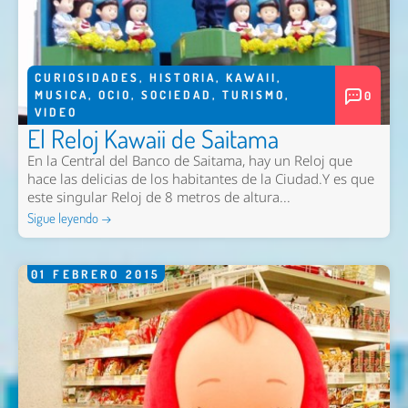
CURIOSIDADES
,
HISTORIA
,
KAWAII
,
MUSICA
,
OCIO
,
SOCIEDAD
,
TURISMO
,
0
VIDEO
El Reloj Kawaii de Saitama
En la Central del Banco de Saitama, hay un Reloj que
hace las delicias de los habitantes de la Ciudad.Y es que
este singular Reloj de 8 metros de altura...
Sigue leyendo →
01
FEBRERO
2015