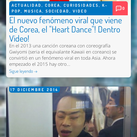
ACTUALIDAD
,
COREA
,
CURIOSIDADES
,
K-
0
POP
,
MUSICA
,
SOCIEDAD
,
VIDEO
El nuevo fenómeno viral que viene
de Corea, el "Heart Dance"! Dentro
Video!
En el 2013 una canción coreana con coreografía
Gwiyomi (seria el equivalante Kawaii en coreano) se
convirtió en un fenómeno viral en toda Asia. Ahora
empezado el 2015 hay otro...
Sigue leyendo →
17
DICIEMBRE
2014