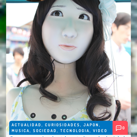
ACTUALIDAD
,
CURIOSIDADES
,
JAPON
,
0
MUSICA
,
SOCIEDAD
,
TECNOLOGIA
,
VIDEO