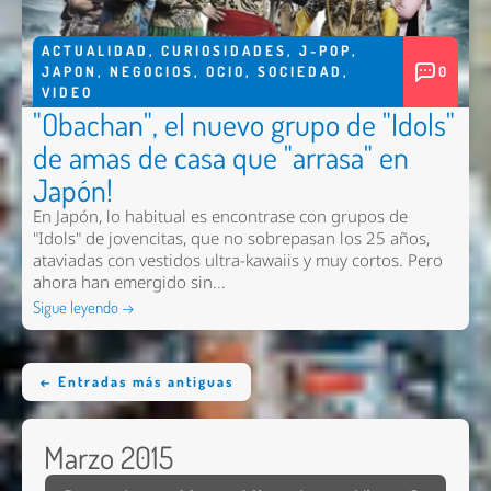
ACTUALIDAD
,
CURIOSIDADES
,
J-POP
,
JAPON
,
NEGOCIOS
,
OCIO
,
SOCIEDAD
,
0
VIDEO
"Obachan", el nuevo grupo de "Idols"
de amas de casa que "arrasa" en
Japón!
En Japón, lo habitual es encontrase con grupos de
"Idols" de jovencitas, que no sobrepasan los 25 años,
ataviadas con vestidos ultra-kawaiis y muy cortos. Pero
ahora han emergido sin...
Sigue leyendo →
← Entradas más antiguas
Marzo 2015