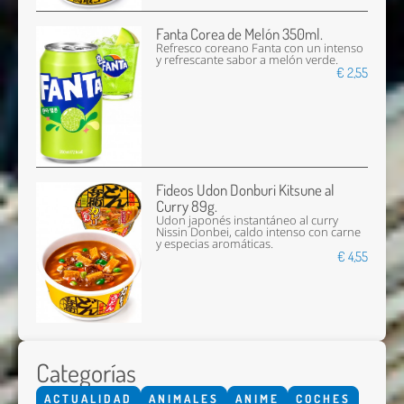
Fanta Corea de Melón 350ml.
Refresco coreano Fanta con un intenso
y refrescante sabor a melón verde.
€ 2,55
Fideos Udon Donburi Kitsune al
Curry 89g.
Udon japonés instantáneo al curry
Nissin Donbei, caldo intenso con carne
y especias aromáticas.
€ 4,55
Categorías
ACTUALIDAD
ANIMALES
ANIME
COCHES