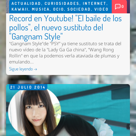
ACTUALIDAD
,
CURIOSIDADES
,
INTERNET
,
0
KAWAII
,
MUSICA
,
OCIO
,
SOCIEDAD
,
VIDEO
Record en Youtube! "El baile de los
pollos", el nuevo sustituto del
"Gangnam Style"
"Gangnam Style"de "PSY" ya tiene sustituto se trata del
nuevo vídeo de la "Lady Ga Ga china", "Wang Rong
Rollin" en que la podemos verla ataviada de plumas y
emulando...
Sigue leyendo →
21
JULIO
2014