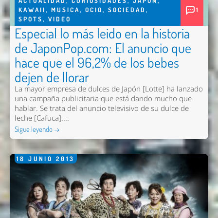
ACTUALIDAD
,
CURIOSIDADES
,
JAPON
,
KAWAII
,
MUSICA
,
OCIO
,
SOCIEDAD
,
1
SPOTS
,
VIDEO
Especial lo más leido en la historia
de JaponPop.com: El anuncio que
hace que el 96,2% de los bebes
dejen de llorar
La mayor empresa de dulces de Japón [Lotte] ha lanzado
una campaña publicitaria que está dando mucho que
hablar. Se trata del anuncio televisivo de su dulce de
leche [Cafuca]....
Sigue leyendo →
18
JUNIO
2013