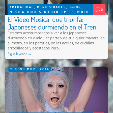
ACTUALIDAD
,
CURIOSIDADES
,
J-POP
,
0
MUSICA
,
OCIO
,
SOCIEDAD
,
SPOTS
,
VIDEO
El Vídeo Musical que triunfa:
Japoneses durmiendo en el Tren
Estamos acostumbrados a ver a los japoneses
durmiendo en cualquier parte y de cualquier manera, en
el metro, en los parques, en las aceras, de cuclillas ,
arrodillados y acostados.Pero...
Sigue leyendo →
19
NOVIEMBRE
2014