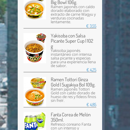
Big Bowl 106g.
Ramen japonés con caldo
dorado elaborado con
extracto de carne Wagyu y
verduras cocinadas
lentamente.
€ 3,55
Yakisoba con Salsa
Picante Super Cup | 102
g
Yakisoba japonés
instantáneo con intensa
salsa picante y especias
para una experiencia llena
de sabor.
€ 4,25
Ramen Tottori Ginza
Gold | Sugakiya Bol 109g.
Ramen japonés Tottori
Gold con caldo dorado de
hueso de res y fideos finos
sin freír.
€ 4,85
Fanta Corea de Melón
350ml.
Refresco coreano Fanta
con un intenso y