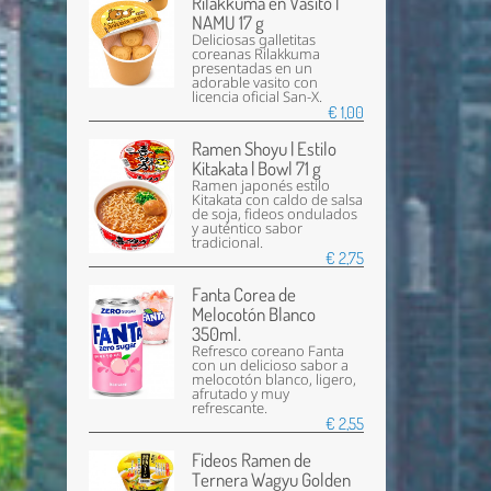
Rilakkuma en Vasito |
NAMU 17 g
Deliciosas galletitas
coreanas Rilakkuma
presentadas en un
adorable vasito con
licencia oficial San-X.
€ 1,00
Ramen Shoyu | Estilo
Kitakata | Bowl 71 g
Ramen japonés estilo
Kitakata con caldo de salsa
de soja, fideos ondulados
y auténtico sabor
tradicional.
€ 2,75
Fanta Corea de
Melocotón Blanco
350ml.
Refresco coreano Fanta
con un delicioso sabor a
melocotón blanco, ligero,
afrutado y muy
refrescante.
€ 2,55
Fideos Ramen de
Ternera Wagyu Golden