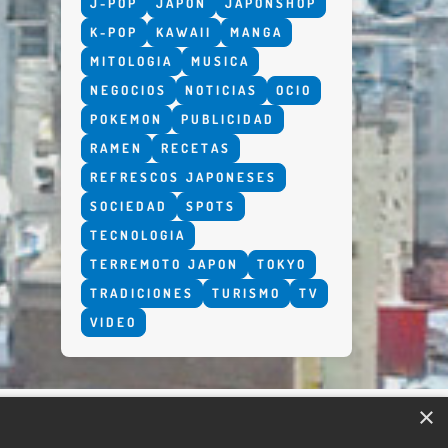
J-POP
JAPON
JAPONSHOP
K-POP
KAWAII
MANGA
MITOLOGIA
MUSICA
NEGOCIOS
NOTICIAS
OCIO
POKEMON
PUBLICIDAD
RAMEN
RECETAS
REFRESCOS JAPONESES
SOCIEDAD
SPOTS
TECNOLOGIA
TERREMOTO JAPON
TOKYO
TRADICIONES
TURISMO
TV
VIDEO
×