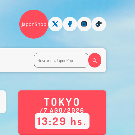
JaponShop
TOKYO
/
7
AGO
/
2026
13
:
29
hs.