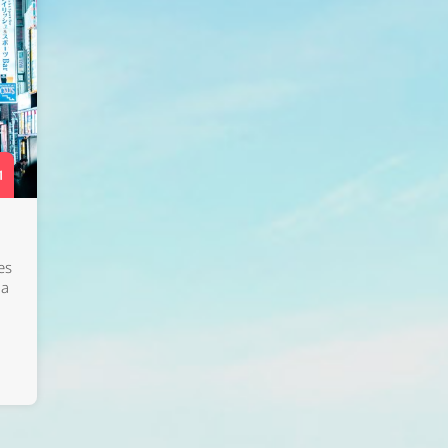
1
es
ia