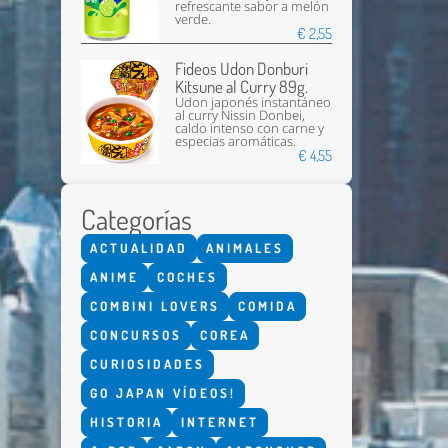
refrescante sabor a melón
verde.
€ 2,55
Fideos Udon Donburi
Kitsune al Curry 89g.
Udon japonés instantáneo
al curry Nissin Donbei,
caldo intenso con carne y
especias aromáticas.
€ 4,55
Categorías
ACTUALIDAD
ANIMALES
ANIME
COCHES
COMBINI LOVERS
COMIDA
CONCURSOS
COREA
CURIOSIDADES
GO JAPAN VÍDEOS!
HISTORIA
INTERNET