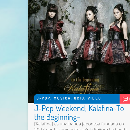
J-POP
,
MUSICA
,
OCIO
,
VIDEO
J-Pop Weekend; Kalafina~To
the Beginning~
[Kalafina] es una banda japonesa fundada en
2007 por la compositora Yuki Kajiura.La banda