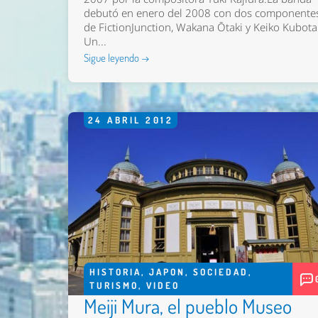
debutó en enero del 2008 con dos componente
de FictionJunction, Wakana Ōtaki y Keiko Kubota
Un...
Sigue leyendo →
24
ABRIL
2012
HISTORIA
,
JAPON
,
SOCIEDAD
,
TURISMO
,
VIDEO
Meiji Mura, el pueblo Museo