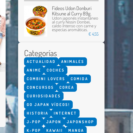
Fideos Udon Donburi
Kitsune al Curry 89g.
Udon japonés instantáneo
al curry Nissin Donbei,
caldo intenso con carne y
especias aromáticas.
€ 4,55
Categorías
ACTUALIDAD
ANIMALES
ANIME
COCHES
COMBINI LOVERS
COMIDA
CONCURSOS
COREA
CURIOSIDADES
GO JAPAN VÍDEOS!
HISTORIA
INTERNET
J-POP
JAPON
JAPONSHOP
K-POP
KAWAII
MANGA