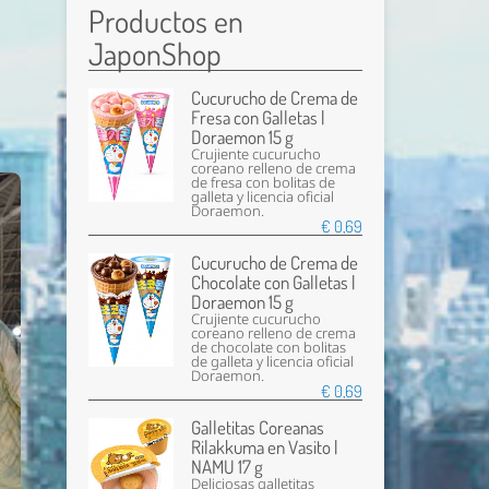
Productos en
JaponShop
Cucurucho de Crema de
Fresa con Galletas |
Doraemon 15 g
Crujiente cucurucho
coreano relleno de crema
de fresa con bolitas de
galleta y licencia oficial
Doraemon.
€ 0,69
Cucurucho de Crema de
Chocolate con Galletas |
Doraemon 15 g
Crujiente cucurucho
coreano relleno de crema
de chocolate con bolitas
de galleta y licencia oficial
Doraemon.
€ 0,69
Galletitas Coreanas
Rilakkuma en Vasito |
NAMU 17 g
Deliciosas galletitas