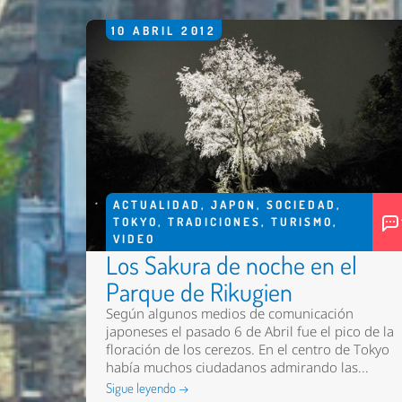
10
ABRIL
2012
ACTUALIDAD
,
JAPON
,
SOCIEDAD
,
TOKYO
,
TRADICIONES
,
TURISMO
,
VIDEO
Los Sakura de noche en el
Parque de Rikugien
Según algunos medios de comunicación
japoneses el pasado 6 de Abril fue el pico de la
floración de los cerezos. En el centro de Tokyo
había muchos ciudadanos admirando las...
Sigue leyendo →