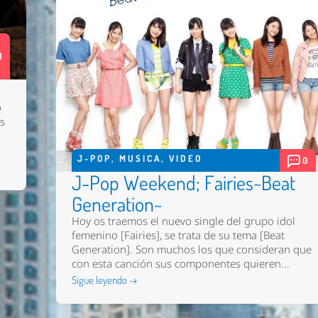
1
o
as
J-POP
,
MUSICA
,
VIDEO
0
J-Pop Weekend; Fairies~Beat
Generation~
Hoy os traemos el nuevo single del grupo idol
femenino [Fairies], se trata de su tema [Beat
Generation]. Son muchos los que consideran que
con esta canción sus componentes quieren...
Sigue leyendo →