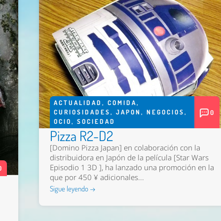
ACTUALIDAD
,
COMIDA
,
CURIOSIDADES
,
JAPON
,
NEGOCIOS
,
0
OCIO
,
SOCIEDAD
Pizza R2-D2
[Domino Pizza Japan] en colaboración con la
distribuidora en Japón de la película [Star Wars
Episodio 1 3D ], ha lanzado una promoción en la
0
que por 450 ¥ adicionales...
Sigue leyendo →