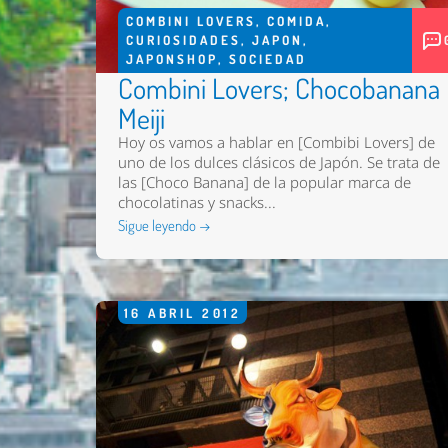
COMBINI LOVERS
,
COMIDA
,
CURIOSIDADES
,
JAPON
,
JAPONSHOP
,
SOCIEDAD
Combini Lovers; Chocobanana
Meiji
Hoy os vamos a hablar en [Combibi Lovers] de
uno de los dulces clásicos de Japón. Se trata de
las [Choco Banana] de la popular marca de
chocolatinas y snacks...
Sigue leyendo →
16
ABRIL
2012