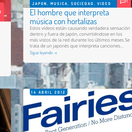
1
JAPON
,
MUSICA
,
SOCIEDAD
,
VIDEO
El hombre que interpreta
0
música con hortalizas
Estos vídeos están causando verdadera sensación
dentro y fuera de Japón, convirtiéndose en los
más vistos de la red durante los últimos meses.Se
trata de un japonés que interpreta canciones...
Sigue leyendo →
14
ABRIL
2012