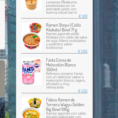
coreanas Rilakkuma
presentadas en un
adorable vasito con
licencia oficial San-X.
€ 1,00
Ramen Shoyu | Estilo
Kitakata | Bowl 71 g
Ramen japonés estilo
Kitakata con caldo de salsa
de soja, fideos ondulados
y auténtico sabor
tradicional.
€ 2,65
Fanta Corea de
Melocotón Blanco
350ml.
Refresco coreano Fanta
con un delicioso sabor a
melocotón blanco, ligero,
afrutado y muy
refrescante.
€ 2,55
Fideos Ramen de
Ternera Wagyu Golden
Big Bowl 106g.
Ramen japonés con caldo
dorado elaborado con