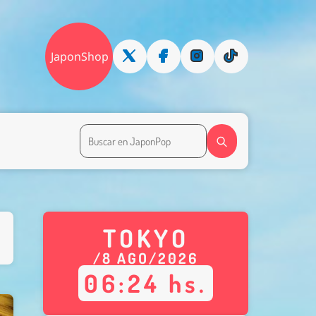
JaponShop
TOKYO
/
8
AGO
/
2026
06
:
24
hs.