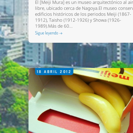
El [Meiji Mura] es un museo arquitectónico al ai
libre, ubicado cerca de Nagoya.El museo conser
edificios históricos de los periodos Meiji (1867-
1912), Taisho (1912-1926) y Showa (1926-
1989).Más de 60...
Sigue leyendo →
18
ABRIL
2012