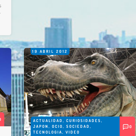
s
.
19
ABRIL
2012
0
ACTUALIDAD
,
CURIOSIDADES
,
JAPON
,
OCIO
,
SOCIEDAD
,
0
TECNOLOGIA
,
VIDEO