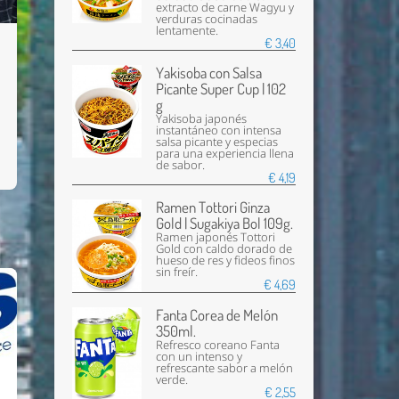
extracto de carne Wagyu y
verduras cocinadas
lentamente.
€ 3,40
Yakisoba con Salsa
Picante Super Cup | 102
g
Yakisoba japonés
instantáneo con intensa
salsa picante y especias
para una experiencia llena
de sabor.
€ 4,19
Ramen Tottori Ginza
Gold | Sugakiya Bol 109g.
Ramen japonés Tottori
Gold con caldo dorado de
hueso de res y fideos finos
sin freír.
€ 4,69
Fanta Corea de Melón
350ml.
Refresco coreano Fanta
con un intenso y
refrescante sabor a melón
verde.
€ 2,55