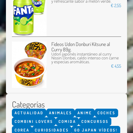
y refrescante sabor a melón verde.
€ 2,55
Fideos Udon Donburi Kitsune al
Curry 89g.
Udon japonés instantáneo al curry
Nissin Donbei, caldo intenso con carne
y especias aromáticas.
€ 4,55
Categorías
ACTUALIDAD
ANIMALES
ANIME
COCHES
COMBINI LOVERS
COMIDA
CONCURSOS
COREA
CURIOSIDADES
GO JAPAN VÍDEOS!