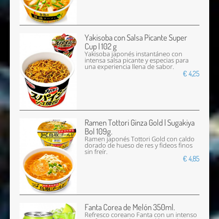
Yakisoba con Salsa Picante Super
Cup | 102 g
Yakisoba japonés instantáneo con
intensa salsa picante y especias para
una experiencia llena de sabor.
€ 4,25
Ramen Tottori Ginza Gold | Sugakiya
Bol 109g.
Ramen japonés Tottori Gold con caldo
dorado de hueso de res y fideos finos
sin freír.
€ 4,85
Fanta Corea de Melón 350ml.
Refresco coreano Fanta con un intenso