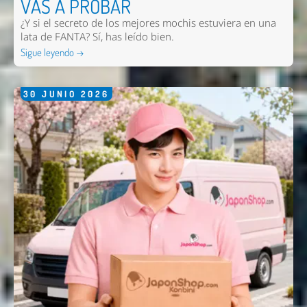
VAS A PROBAR
¿Y si el secreto de los mejores mochis estuviera en una
lata de FANTA? Sí, has leído bien.
Sigue leyendo →
30
JUNIO
2026
Nombre *
Email *
Comentario *