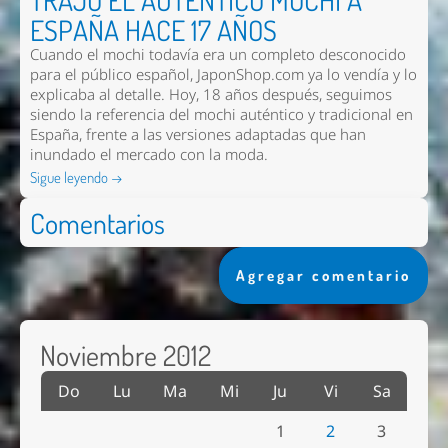
ESPAÑA HACE 17 AÑOS
Cuando el mochi todavía era un completo desconocido
para el público español, JaponShop.com ya lo vendía y lo
explicaba al detalle. Hoy, 18 años después, seguimos
siendo la referencia del mochi auténtico y tradicional en
España, frente a las versiones adaptadas que han
inundado el mercado con la moda.
Sigue leyendo →
Comentarios
Agregar comentario
Noviembre 2012
Do
Lu
Ma
Mi
Ju
Vi
Sa
1
2
3