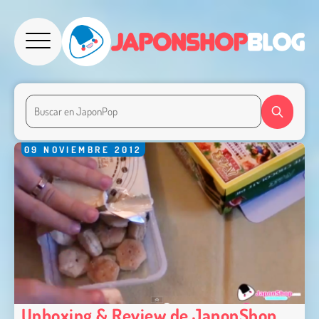
09
NOVIEMBRE
2012
Unboxing & Review de JaponShop