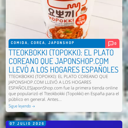
COMIDA
,
COREA
,
JAPONSHOP
0
TTEOKBOKKI (TOPOKKI): EL PLATO
COREANO QUE JAPONSHOP.COM
LLEVÓ A LOS HOGARES ESPAÑOLES
TTEOKBOKKI (TOPOKKI): EL PLATO COREANO QUE
JAPONSHOP.COM LLEVÓ A LOS HOGARES
ESPAÑOLESJaponShop.com fue la primera tienda online
que popularizó el Tteokbokki (Topokki) en España para el
público en general. Antes...
Sigue leyendo →
07
JULIO
2026