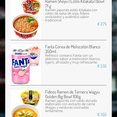
Ramen Shoyu | Estilo Kitakata | Bowl
71 g
Ramen japonés estilo Kitakata con
caldo de salsa de soja, fideos
ondulados y auténtico sabor
tradicional.
€ 2,75
Fanta Corea de Melocotón Blanco
350ml.
Refresco coreano Fanta con un
delicioso sabor a melocotón blanco,
ligero, afrutado y muy refrescante.
€ 2,55
Fideos Ramen de Ternera Wagyu
Golden Big Bowl 106g.
Ramen japonés con caldo dorado
elaborado con extracto de carne
Wagyu y verduras cocinadas
lentamente.
€ 3,55