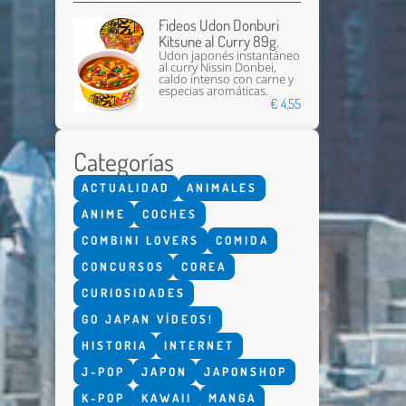
Fideos Udon Donburi
Kitsune al Curry 89g.
Udon japonés instantáneo
al curry Nissin Donbei,
caldo intenso con carne y
especias aromáticas.
€ 4,55
Categorías
ACTUALIDAD
ANIMALES
ANIME
COCHES
COMBINI LOVERS
COMIDA
CONCURSOS
COREA
CURIOSIDADES
GO JAPAN VÍDEOS!
HISTORIA
INTERNET
J-POP
JAPON
JAPONSHOP
K-POP
KAWAII
MANGA