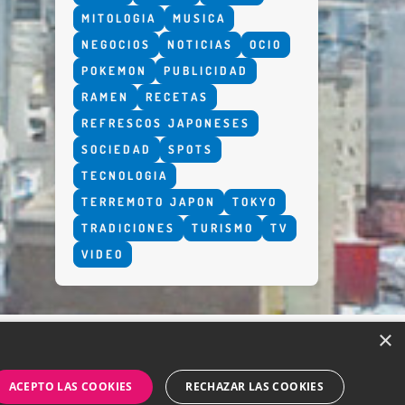
MITOLOGIA
MUSICA
NEGOCIOS
NOTICIAS
OCIO
POKEMON
PUBLICIDAD
RAMEN
RECETAS
REFRESCOS JAPONESES
SOCIEDAD
SPOTS
TECNOLOGIA
TERREMOTO JAPON
TOKYO
TRADICIONES
TURISMO
TV
VIDEO
×
ACEPTO LAS COOKIES
RECHAZAR LAS COOKIES