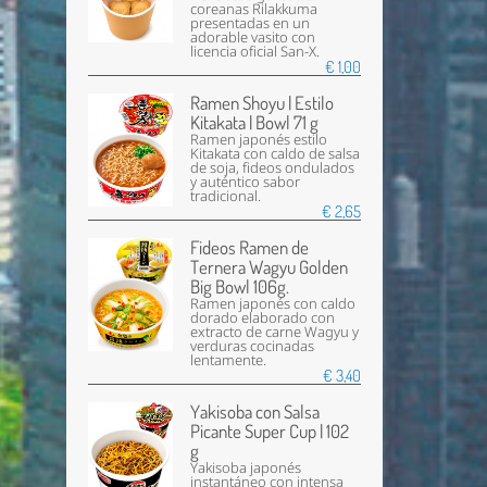
coreanas Rilakkuma
presentadas en un
adorable vasito con
licencia oficial San-X.
€ 1,00
Ramen Shoyu | Estilo
Kitakata | Bowl 71 g
Ramen japonés estilo
Kitakata con caldo de salsa
de soja, fideos ondulados
y auténtico sabor
tradicional.
€ 2,65
Fideos Ramen de
Ternera Wagyu Golden
Big Bowl 106g.
Ramen japonés con caldo
dorado elaborado con
extracto de carne Wagyu y
verduras cocinadas
lentamente.
€ 3,40
Yakisoba con Salsa
Picante Super Cup | 102
g
Yakisoba japonés
instantáneo con intensa