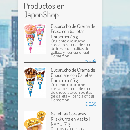
Productos en
JaponShop
Cucurucho de Crema de
Fresa con Galletas |
Doraemon 15 g
Crujiente cucurucho
coreano relleno de crema
de fresa con bolitas de
galleta y licencia oficial
Doraemon.
€ 0,69
Cucurucho de Crema de
Chocolate con Galletas |
Doraemon 15 g
Crujiente cucurucho
coreano relleno de crema
de chocolate con bolitas
de galleta y licencia oficial
Doraemon.
€ 0,69
Galletitas Coreanas
Rilakkuma en Vasito |
NAMU 17 g
Deliciosas galletitas