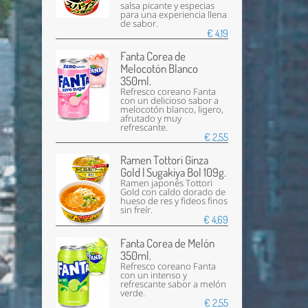
salsa picante y especias
para una experiencia llena
de sabor.
€ 4,19
Fanta Corea de
Melocotón Blanco
350ml.
Refresco coreano Fanta
con un delicioso sabor a
melocotón blanco, ligero,
afrutado y muy
refrescante.
€ 2,55
Ramen Tottori Ginza
Gold | Sugakiya Bol 109g.
Ramen japonés Tottori
Gold con caldo dorado de
hueso de res y fideos finos
sin freír.
€ 4,69
Fanta Corea de Melón
350ml.
Refresco coreano Fanta
con un intenso y
refrescante sabor a melón
verde.
€ 2,55