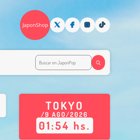
JaponShop
TOKYO
/
9
AGO
/
2026
01
:
54
hs.