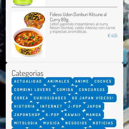
Fideos Udon Donburi Kitsune al
Curry 89g.
Udon japonés instantáneo al curry
Nissin Donbei, caldo intenso con carne
y especias aromáticas.
€ 4,55
Categorías
ACTUALIDAD
ANIMALES
ANIME
COCHES
COMBINI LOVERS
COMIDA
CONCURSOS
COREA
CURIOSIDADES
GO JAPAN VÍDEOS!
HISTORIA
INTERNET
J-POP
JAPON
JAPONSHOP
K-POP
KAWAII
MANGA
MITOLOGIA
MUSICA
NEGOCIOS
NOTICIAS