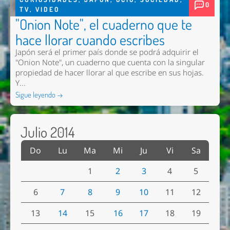
0
TV
,
VIDEO
"Onion Note", el cuaderno que te
hace llorar cuando escribes
Japón será el primer país donde se podrá adquirir el
"Onion Note", un cuaderno que cuenta con la singular
propiedad de hacer llorar al que escribe en sus hojas.
Y...
Sigue leyendo →
Julio 2014
Do
Lu
Ma
Mi
Ju
Vi
Sa
1
2
3
4
5
6
7
8
9
10
11
12
13
14
15
16
17
18
19