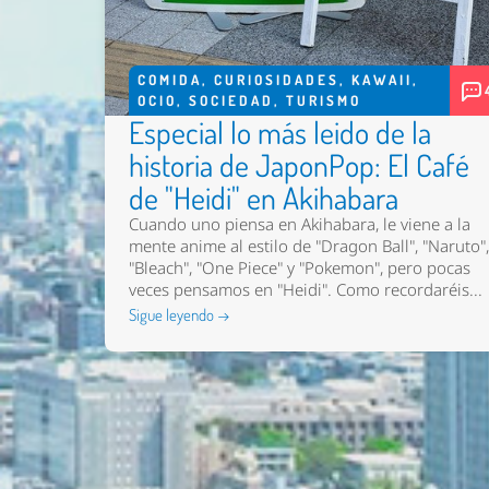
COMIDA
,
CURIOSIDADES
,
KAWAII
,
OCIO
,
SOCIEDAD
,
TURISMO
Especial lo más leido de la
historia de JaponPop: El Café
de "Heidi" en Akihabara
Cuando uno piensa en Akihabara, le viene a la
mente anime al estilo de "Dragon Ball", "Naruto"
"Bleach", "One Piece" y "Pokemon", pero pocas
veces pensamos en "Heidi". Como recordaréis...
Sigue leyendo →