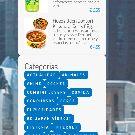
refrescante sabor a melón
verde.
€ 2,55
Fideos Udon Donburi
Kitsune al Curry 89g.
Udon japonés instantáneo
al curry Nissin Donbei,
caldo intenso con carne y
especias aromáticas.
€ 4,55
Categorías
ACTUALIDAD
ANIMALES
ANIME
COCHES
COMBINI LOVERS
COMIDA
CONCURSOS
COREA
CURIOSIDADES
GO JAPAN VÍDEOS!
HISTORIA
INTERNET