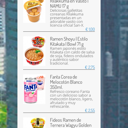
Rilakkuma en Vasito |
NAMU 17 g
Deliciosas galletitas
coreanas Rilakkuma
presentadas en un
adorable vasito con
licencia oficial San-X.
€ 1,00
Ramen Shoyu | Estilo
Kitakata | Bowl 71 g
Ramen japonés estilo
Kitakata con caldo de salsa
de soja, fideos ondulados
y auténtico sabor
tradicional.
€ 2,75
Fanta Corea de
Melocotón Blanco
350ml.
Refresco coreano Fanta
con un delicioso sabor a
melocotón blanco, ligero,
afrutado y muy
refrescante.
€ 2,55
Fideos Ramen de
Ternera Wagyu Golden