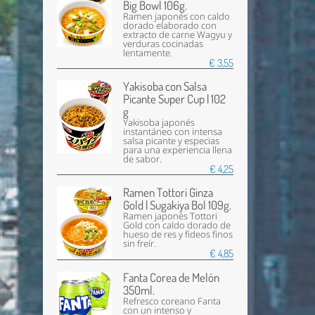
Big Bowl 106g.
Ramen japonés con caldo
dorado elaborado con
extracto de carne Wagyu y
verduras cocinadas
lentamente.
€ 3,55
Yakisoba con Salsa
Picante Super Cup | 102
g
Yakisoba japonés
instantáneo con intensa
salsa picante y especias
para una experiencia llena
de sabor.
€ 4,25
Ramen Tottori Ginza
Gold | Sugakiya Bol 109g.
Ramen japonés Tottori
Gold con caldo dorado de
hueso de res y fideos finos
sin freír.
€ 4,85
Fanta Corea de Melón
350ml.
Refresco coreano Fanta
con un intenso y