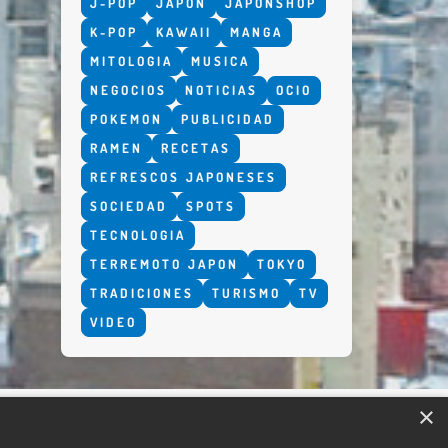
J-POP
JAPON
JAPONSHOP
K-POP
KAWAII
MANGA
MITOLOGIA
MUSICA
NEGOCIOS
NOTICIAS
OCIO
POKEMON
PUBLICIDAD
RAMEN
RECETAS
REFRESCOS JAPONESES
SOCIEDAD
SPOTS
TECNOLOGIA
TERREMOTO JAPON
TOKYO
TRADICIONES
TURISMO
TV
VIDEO
×