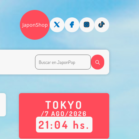
JaponShop
TOKYO
/
7
AGO
/
2026
21
:
04
hs.