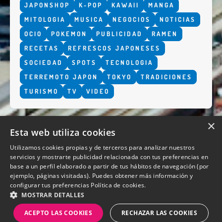
JAPONSHOP
K-POP
KAWAII
MANGA
MITOLOGIA
MUSICA
NEGOCIOS
NOTICIAS
OCIO
POKEMON
PUBLICIDAD
RAMEN
RECETAS
REFRESCOS JAPONESES
SOCIEDAD
SPOTS
TECNOLOGIA
TERREMOTO JAPON
TOKYO
TRADICIONES
TURISMO
TV
VIDEO
×
Esta web utiliza cookies
Utilizamos cookies propias y de terceros para analizar nuestros
servicios y mostrarte publicidad relacionada con tus preferencias en
base a un perfil elaborado a partir de tus hábitos de navegación (por
QUIENES SOMOS
ejemplo, páginas visitadas). Puedes obtener más información y
configurar tus preferencias
Política de cookies.
MOSTRAR DETALLES
ACEPTO LAS COOKIES
RECHAZAR LAS COOKIES
Diseño y desarrollo web Perosio