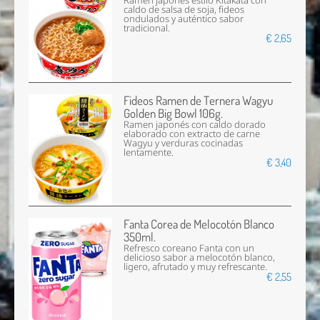
Ramen japonés estilo Kitakata con
caldo de salsa de soja, fideos
ondulados y auténtico sabor
tradicional.
€ 2,65
Fideos Ramen de Ternera Wagyu
Golden Big Bowl 106g.
Ramen japonés con caldo dorado
elaborado con extracto de carne
Wagyu y verduras cocinadas
lentamente.
€ 3,40
Fanta Corea de Melocotón Blanco
350ml.
Refresco coreano Fanta con un
delicioso sabor a melocotón blanco,
ligero, afrutado y muy refrescante.
€ 2,55