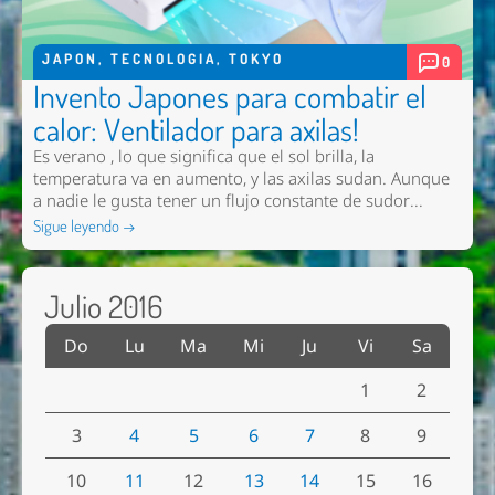
JAPON
,
TECNOLOGIA
,
TOKYO
0
Invento Japones para combatir el
calor: Ventilador para axilas!
Es verano , lo que significa que el sol brilla, la
temperatura va en aumento, y las axilas sudan. Aunque
a nadie le gusta tener un flujo constante de sudor...
Sigue leyendo →
Julio 2016
Do
Lu
Ma
Mi
Ju
Vi
Sa
1
2
3
4
5
6
7
8
9
10
11
12
13
14
15
16