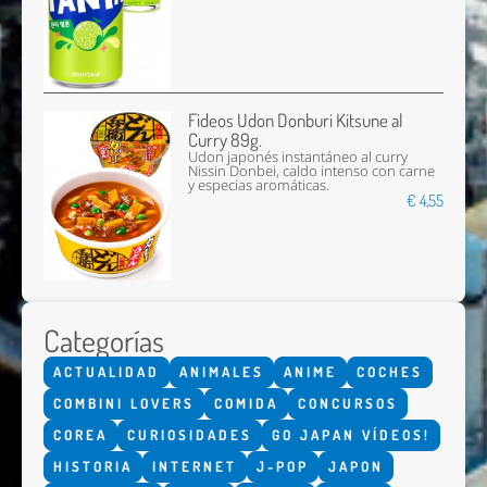
Fideos Udon Donburi Kitsune al
Curry 89g.
Udon japonés instantáneo al curry
Nissin Donbei, caldo intenso con carne
y especias aromáticas.
€ 4,55
Categorías
ACTUALIDAD
ANIMALES
ANIME
COCHES
COMBINI LOVERS
COMIDA
CONCURSOS
COREA
CURIOSIDADES
GO JAPAN VÍDEOS!
HISTORIA
INTERNET
J-POP
JAPON