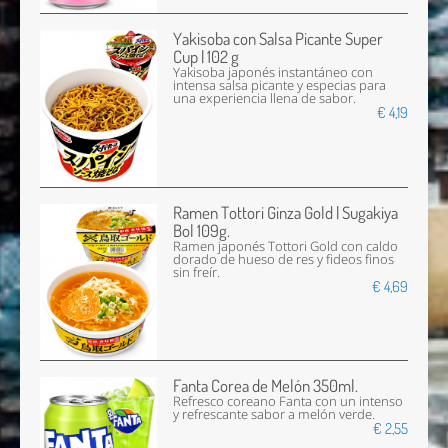
Yakisoba con Salsa Picante Super
Cup | 102 g
Yakisoba japonés instantáneo con
intensa salsa picante y especias para
una experiencia llena de sabor.
€ 4,19
Ramen Tottori Ginza Gold | Sugakiya
Bol 109g.
Ramen japonés Tottori Gold con caldo
dorado de hueso de res y fideos finos
sin freír.
€ 4,69
Fanta Corea de Melón 350ml.
Refresco coreano Fanta con un intenso
y refrescante sabor a melón verde.
€ 2,55