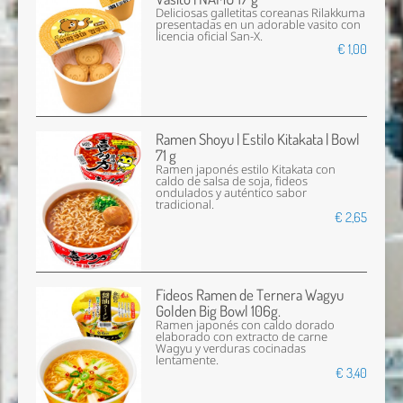
Deliciosas galletitas coreanas Rilakkuma
presentadas en un adorable vasito con
licencia oficial San-X.
€ 1,00
Ramen Shoyu | Estilo Kitakata | Bowl
71 g
Ramen japonés estilo Kitakata con
caldo de salsa de soja, fideos
ondulados y auténtico sabor
tradicional.
€ 2,65
Fideos Ramen de Ternera Wagyu
Golden Big Bowl 106g.
Ramen japonés con caldo dorado
elaborado con extracto de carne
Wagyu y verduras cocinadas
lentamente.
€ 3,40