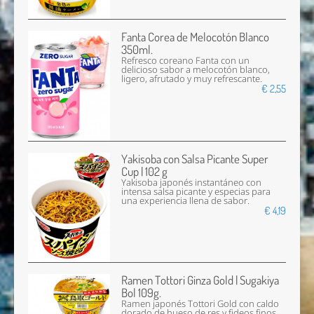
Fanta Corea de Melocotón Blanco
350ml.
Refresco coreano Fanta con un
delicioso sabor a melocotón blanco,
ligero, afrutado y muy refrescante.
€ 2,55
Yakisoba con Salsa Picante Super
Cup | 102 g
Yakisoba japonés instantáneo con
intensa salsa picante y especias para
una experiencia llena de sabor.
€ 4,19
Ramen Tottori Ginza Gold | Sugakiya
Bol 109g.
Ramen japonés Tottori Gold con caldo
dorado de hueso de res y fideos finos