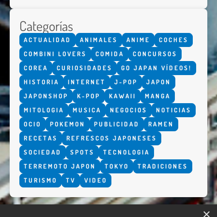
Categorías
ACTUALIDAD
ANIMALES
ANIME
COCHES
COMBINI LOVERS
COMIDA
CONCURSOS
COREA
CURIOSIDADES
GO JAPAN VÍDEOS!
HISTORIA
INTERNET
J-POP
JAPON
JAPONSHOP
K-POP
KAWAII
MANGA
MITOLOGIA
MUSICA
NEGOCIOS
NOTICIAS
OCIO
POKEMON
PUBLICIDAD
RAMEN
RECETAS
REFRESCOS JAPONESES
SOCIEDAD
SPOTS
TECNOLOGIA
TERREMOTO JAPON
TOKYO
TRADICIONES
TURISMO
TV
VIDEO
×