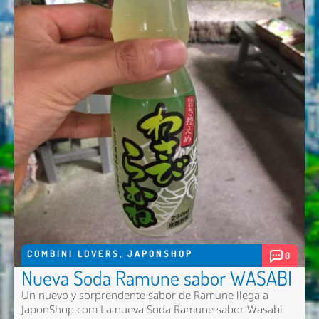
COMBINI LOVERS
,
JAPONSHOP
0
Nueva Soda Ramune sabor WASABI
Un nuevo y sorprendente sabor de Ramune llega a
JaponShop.com La nueva Soda Ramune sabor Wasabi