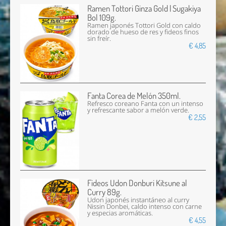
Ramen Tottori Ginza Gold | Sugakiya
Bol 109g.
Ramen japonés Tottori Gold con caldo
dorado de hueso de res y fideos finos
sin freír.
€ 4,85
Fanta Corea de Melón 350ml.
Refresco coreano Fanta con un intenso
y refrescante sabor a melón verde.
€ 2,55
Fideos Udon Donburi Kitsune al
Curry 89g.
Udon japonés instantáneo al curry
Nissin Donbei, caldo intenso con carne
y especias aromáticas.
€ 4,55