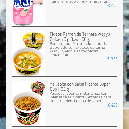
ligero, afrutado y muy refrescante.
€ 2,55
Fideos Ramen de Ternera Wagyu
Golden Big Bowl 106g.
Ramen japonés con caldo dorado
elaborado con extracto de carne
Wagyu y verduras cocinadas
lentamente.
€ 3,55
Yakisoba con Salsa Picante Super
Cup | 102 g
Yakisoba japonés instantáneo con
intensa salsa picante y especias para
una experiencia llena de sabor.
€ 4,25