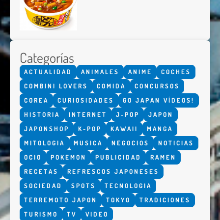
Categorías
ACTUALIDAD
ANIMALES
ANIME
COCHES
COMBINI LOVERS
COMIDA
CONCURSOS
COREA
CURIOSIDADES
GO JAPAN VÍDEOS!
HISTORIA
INTERNET
J-POP
JAPON
JAPONSHOP
K-POP
KAWAII
MANGA
MITOLOGIA
MUSICA
NEGOCIOS
NOTICIAS
OCIO
POKEMON
PUBLICIDAD
RAMEN
RECETAS
REFRESCOS JAPONESES
SOCIEDAD
SPOTS
TECNOLOGIA
TERREMOTO JAPON
TOKYO
TRADICIONES
TURISMO
TV
VIDEO