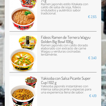
71 g
Ramen japonés estilo Kitakata con
caldo de salsa de soja, fideos
ondulados y auténtico sabor
tradicional.
€ 2,65
Fideos Ramen de Ternera Wagyu
Golden Big Bowl 106g.
Ramen japonés con caldo dorado
elaborado con extracto de carne
Wagyu y verduras cocinadas
lentamente.
€ 3,40
Yakisoba con Salsa Picante Super
Cup | 102 g
Yakisoba japonés instantáneo con
intensa salsa picante y especias para
una experiencia llena de sabor.
€ 4,19