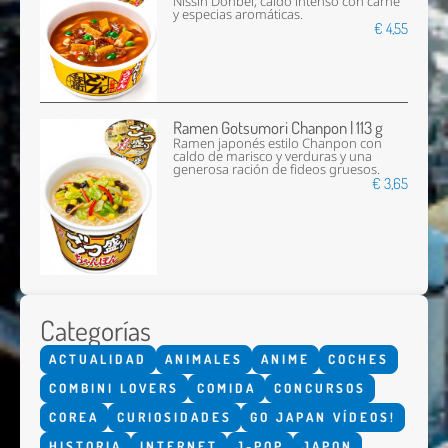
Nissin Donbei, caldo intenso con carne
y especias aromáticas.
€ 4,55
Ramen Gotsumori Chanpon | 113 g
Ramen japonés estilo Chanpon con
caldo de marisco y verduras y una
generosa ración de fideos gruesos.
€ 3,65
Categorías
ACTUALIDAD
ANIMALES
ANIME
COCHES
COMBINI LOVERS
COMIDA
CONCURSOS
COREA
CURIOSIDADES
GO JAPAN VÍDEOS!
HISTORIA
INTERNET
J-POP
JAPON