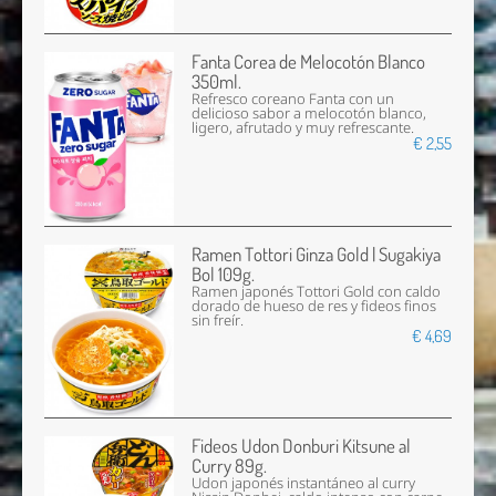
Fanta Corea de Melocotón Blanco
350ml.
Refresco coreano Fanta con un
delicioso sabor a melocotón blanco,
ligero, afrutado y muy refrescante.
€ 2,55
Ramen Tottori Ginza Gold | Sugakiya
Bol 109g.
Ramen japonés Tottori Gold con caldo
dorado de hueso de res y fideos finos
sin freír.
€ 4,69
Fideos Udon Donburi Kitsune al
Curry 89g.
Udon japonés instantáneo al curry