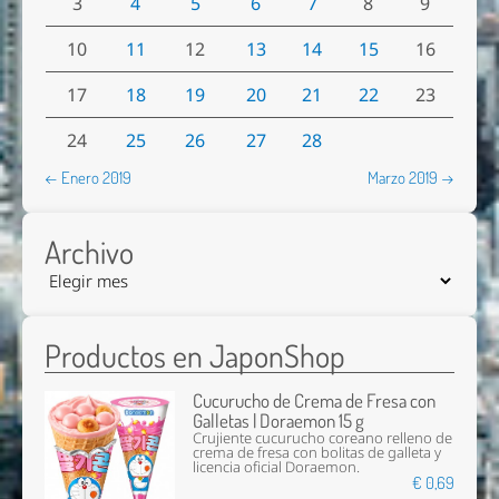
3
4
5
6
7
8
9
10
11
12
13
14
15
16
17
18
19
20
21
22
23
24
25
26
27
28
← Enero 2019
Marzo 2019 →
Archivo
Productos en JaponShop
Cucurucho de Crema de Fresa con
Galletas | Doraemon 15 g
Crujiente cucurucho coreano relleno de
crema de fresa con bolitas de galleta y
licencia oficial Doraemon.
€ 0,69