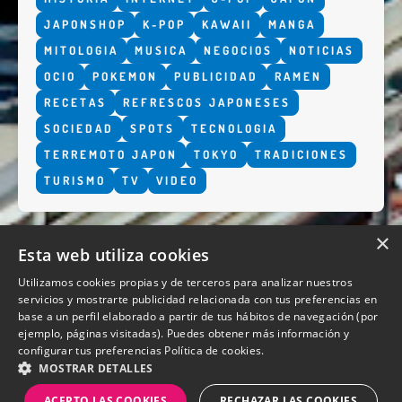
JAPONSHOP
K-POP
KAWAII
MANGA
MITOLOGIA
MUSICA
NEGOCIOS
NOTICIAS
OCIO
POKEMON
PUBLICIDAD
RAMEN
RECETAS
REFRESCOS JAPONESES
SOCIEDAD
SPOTS
TECNOLOGIA
TERREMOTO JAPON
TOKYO
TRADICIONES
TURISMO
TV
VIDEO
×
Esta web utiliza cookies
Utilizamos cookies propias y de terceros para analizar nuestros
servicios y mostrarte publicidad relacionada con tus preferencias en
base a un perfil elaborado a partir de tus hábitos de navegación (por
QUIENES SOMOS
ejemplo, páginas visitadas). Puedes obtener más información y
configurar tus preferencias
Política de cookies.
MOSTRAR DETALLES
ACEPTO LAS COOKIES
RECHAZAR LAS COOKIES