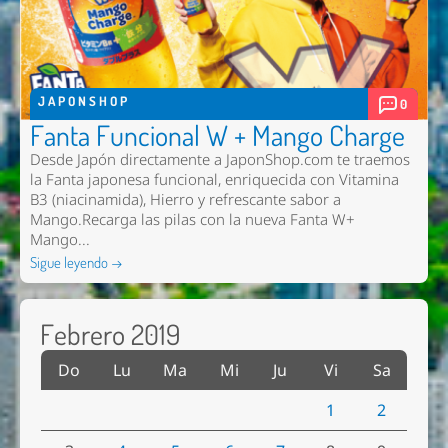
JAPONSHOP
0
Fanta Funcional W + Mango Charge
Desde Japón directamente a JaponShop.com te traemos
la Fanta japonesa funcional, enriquecida con Vitamina
B3 (niacinamida), Hierro y refrescante sabor a
Mango.Recarga las pilas con la nueva Fanta W+
Mango...
Sigue leyendo →
Febrero 2019
Do
Lu
Ma
Mi
Ju
Vi
Sa
1
2