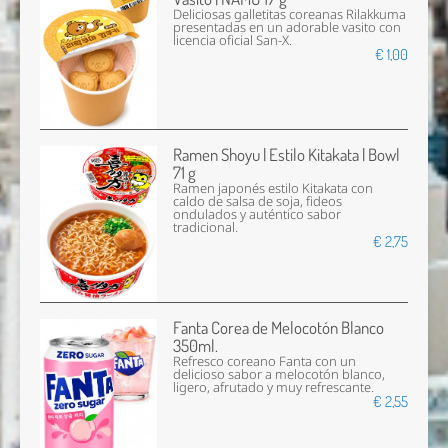
Deliciosas galletitas coreanas Rilakkuma
presentadas en un adorable vasito con
licencia oficial San-X.
€ 1,00
Ramen Shoyu | Estilo Kitakata | Bowl
71 g
Ramen japonés estilo Kitakata con
caldo de salsa de soja, fideos
ondulados y auténtico sabor
tradicional.
€ 2,75
Fanta Corea de Melocotón Blanco
350ml.
Refresco coreano Fanta con un
delicioso sabor a melocotón blanco,
ligero, afrutado y muy refrescante.
€ 2,55