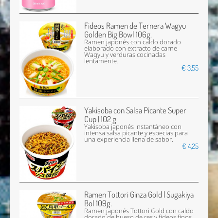
Fideos Ramen de Ternera Wagyu
Golden Big Bowl 106g.
Ramen japonés con caldo dorado
elaborado con extracto de carne
Wagyu y verduras cocinadas
lentamente.
€ 3,55
Yakisoba con Salsa Picante Super
Cup | 102 g
Yakisoba japonés instantáneo con
intensa salsa picante y especias para
una experiencia llena de sabor.
€ 4,25
Ramen Tottori Ginza Gold | Sugakiya
Bol 109g.
Ramen japonés Tottori Gold con caldo
dorado de hueso de res y fideos finos