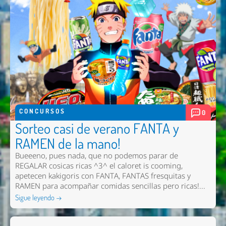
CONCURSOS
0
Sorteo casi de verano FANTA y
RAMEN de la mano!
Bueeeno, pues nada, que no podemos parar de
REGALAR cosicas ricas ^3^ el caloret is cooming,
apetecen kakigoris con FANTA, FANTAS fresquitas y
RAMEN para acompañar comidas sencillas pero ricas!...
Sigue leyendo →