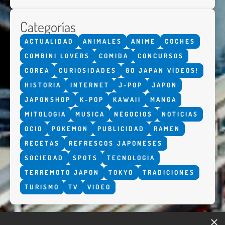
Categorías
ACTUALIDAD
ANIMALES
ANIME
COCHES
COMBINI LOVERS
COMIDA
CONCURSOS
COREA
CURIOSIDADES
GO JAPAN VÍDEOS!
HISTORIA
INTERNET
J-POP
JAPON
JAPONSHOP
K-POP
KAWAII
MANGA
MITOLOGIA
MUSICA
NEGOCIOS
NOTICIAS
OCIO
POKEMON
PUBLICIDAD
RAMEN
RECETAS
REFRESCOS JAPONESES
SOCIEDAD
SPOTS
TECNOLOGIA
TERREMOTO JAPON
TOKYO
TRADICIONES
TURISMO
TV
VIDEO
×