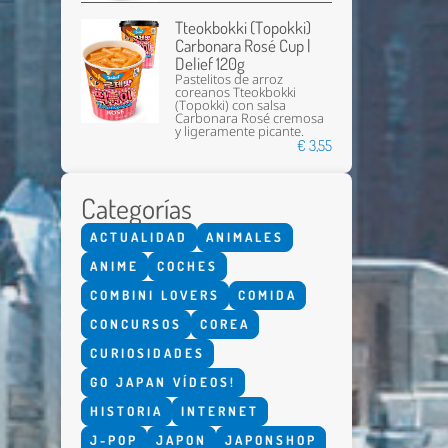
Tteokbokki (Topokki)
Carbonara Rosé Cup |
Delief 120g
Pastelitos de arroz
coreanos Tteokbokki
(Topokki) con salsa
Carbonara Rosé cremosa
y ligeramente picante.
€ 3,55
Categorías
ACTUALIDAD
ANIMALES
ANIME
COCHES
COMBINI LOVERS
COMIDA
CONCURSOS
COREA
CURIOSIDADES
GO JAPAN VÍDEOS!
HISTORIA
INTERNET
J-POP
JAPON
JAPONSHOP