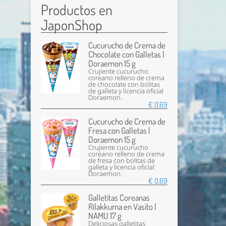
Productos en
JaponShop
Cucurucho de Crema de
Chocolate con Galletas |
Doraemon 15 g
Crujiente cucurucho
coreano relleno de crema
de chocolate con bolitas
de galleta y licencia oficial
Doraemon.
€ 0,69
Cucurucho de Crema de
Fresa con Galletas |
Doraemon 15 g
Crujiente cucurucho
coreano relleno de crema
de fresa con bolitas de
galleta y licencia oficial
Doraemon.
€ 0,69
Galletitas Coreanas
Rilakkuma en Vasito |
NAMU 17 g
Deliciosas galletitas