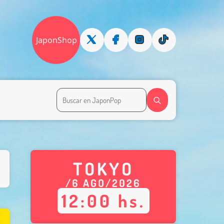
JaponShop
TOKYO
/
6
AGO
/
2026
12
:
00
hs.