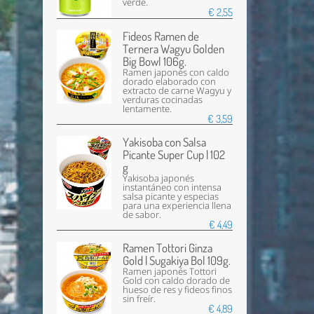
verde.
€ 2,55
Fideos Ramen de
Ternera Wagyu Golden
Big Bowl 106g.
Ramen japonés con caldo
dorado elaborado con
extracto de carne Wagyu y
verduras cocinadas
lentamente.
€ 3,59
Yakisoba con Salsa
Picante Super Cup | 102
g
Yakisoba japonés
instantáneo con intensa
salsa picante y especias
para una experiencia llena
de sabor.
€ 4,49
Ramen Tottori Ginza
Gold | Sugakiya Bol 109g.
Ramen japonés Tottori
Gold con caldo dorado de
hueso de res y fideos finos
sin freír.
€ 4,89