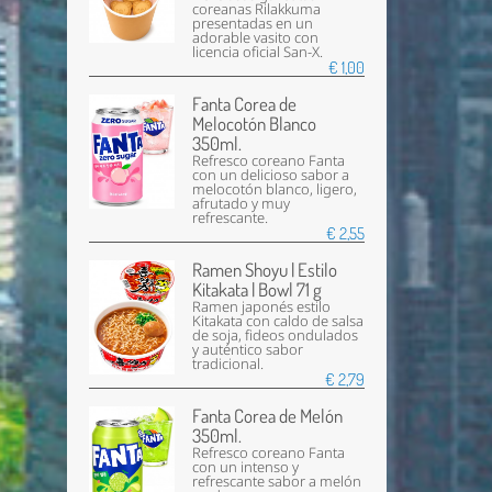
coreanas Rilakkuma
presentadas en un
adorable vasito con
licencia oficial San-X.
€ 1,00
Fanta Corea de
Melocotón Blanco
350ml.
Refresco coreano Fanta
con un delicioso sabor a
melocotón blanco, ligero,
afrutado y muy
refrescante.
€ 2,55
Ramen Shoyu | Estilo
Kitakata | Bowl 71 g
Ramen japonés estilo
Kitakata con caldo de salsa
de soja, fideos ondulados
y auténtico sabor
tradicional.
€ 2,79
Fanta Corea de Melón
350ml.
Refresco coreano Fanta
con un intenso y
refrescante sabor a melón