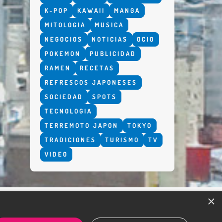
K-POP
KAWAII
MANGA
MITOLOGIA
MUSICA
NEGOCIOS
NOTICIAS
OCIO
POKEMON
PUBLICIDAD
RAMEN
RECETAS
REFRESCOS JAPONESES
SOCIEDAD
SPOTS
TECNOLOGIA
TERREMOTO JAPON
TOKYO
TRADICIONES
TURISMO
TV
VIDEO
×