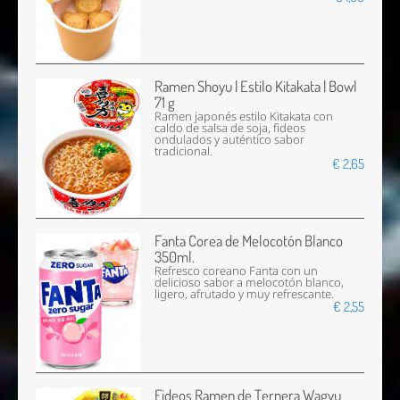
Ramen Shoyu | Estilo Kitakata | Bowl
71 g
Ramen japonés estilo Kitakata con
caldo de salsa de soja, fideos
ondulados y auténtico sabor
tradicional.
€ 2,65
Fanta Corea de Melocotón Blanco
350ml.
Refresco coreano Fanta con un
delicioso sabor a melocotón blanco,
ligero, afrutado y muy refrescante.
€ 2,55
Fideos Ramen de Ternera Wagyu