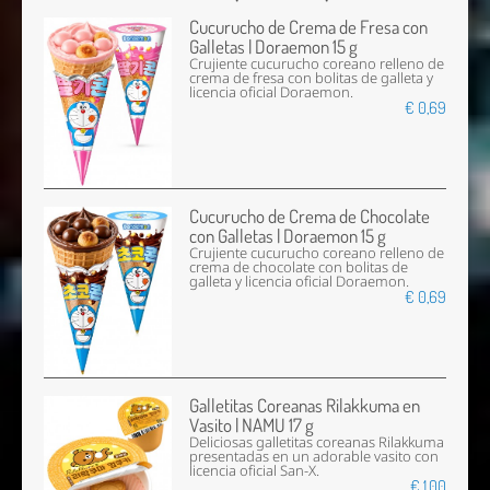
Cucurucho de Crema de Fresa con
Galletas | Doraemon 15 g
Crujiente cucurucho coreano relleno de
crema de fresa con bolitas de galleta y
licencia oficial Doraemon.
€ 0,69
Cucurucho de Crema de Chocolate
con Galletas | Doraemon 15 g
Crujiente cucurucho coreano relleno de
crema de chocolate con bolitas de
galleta y licencia oficial Doraemon.
€ 0,69
Galletitas Coreanas Rilakkuma en
Vasito | NAMU 17 g
Deliciosas galletitas coreanas Rilakkuma
presentadas en un adorable vasito con
licencia oficial San-X.
€ 1,00