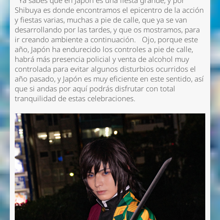
Ya sabés que en Japón es una fiesta grande, y por
Shibuya es donde encontramos el epicentro de la acción
y fiestas varias, muchas a pie de calle, que ya se van
desarrollando por las tardes, y que os mostramos, para
ir creando ambiente a continuación. Ojo, porque este
año, Japón ha endurecido los controles a pie de calle,
habrá más presencia policial y venta de alcohol muy
controlada para evitar algunos disturbios ocurridos el
año pasado, y Japón es muy eficiente en este sentido, así
que si andas por aquí podrás disfrutar con total
tranquilidad de estas celebraciones.