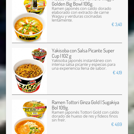
Golden Big Bowl 106g.
Ramen japonés con caldo dorado
elaborado con extracto de carne
Wagyu y verduras cocinadas
lentamente.
€ 3,40
Yakisoba con Salsa Picante Super
Cup | 102 g
Yakisoba japonés instantáneo con
intensa salsa picante y especias para
una experiencia llena de sabor.
€ 4,19
Ramen Tottori Ginza Gold | Sugakiya
Bol 109g.
Ramen japonés Tottori Gold con caldo
dorado de hueso de res y fideos finos
sin freír.
€ 4,69