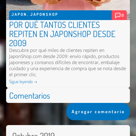
JAPON
,
JAPONSHOP
0
POR QUÉ TANTOS CLIENTES
REPITEN EN JAPONSHOP DESDE
2009
Descubre por qué miles de clientes repiten en
JaponShop.com desde 2009: envío rápido, productos
japoneses y coreanos difíciles de encontrar, embalaje
cuidado y una experiencia de compra que se nota desde
el primer clic.
Sigue leyendo →
Comentarios
Agregar comentario
Octubre 2019