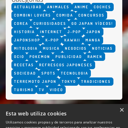
ACTUALIDAD
ANIMALES
ANIME
COCHES
COMBINI LOVERS
COMIDA
CONCURSOS
COREA
CURIOSIDADES
GO JAPAN VÍDEOS!
HISTORIA
INTERNET
J-POP
JAPON
JAPONSHOP
K-POP
KAWAII
MANGA
MITOLOGIA
MUSICA
NEGOCIOS
NOTICIAS
OCIO
POKEMON
PUBLICIDAD
RAMEN
RECETAS
REFRESCOS JAPONESES
SOCIEDAD
SPOTS
TECNOLOGIA
TERREMOTO JAPON
TOKYO
TRADICIONES
TURISMO
TV
VIDEO
×
Esta web utiliza cookies
Utilizamos cookies propias y de terceros para analizar nuestros
servicios y mostrarte publicidad relacionada con tus preferencias en