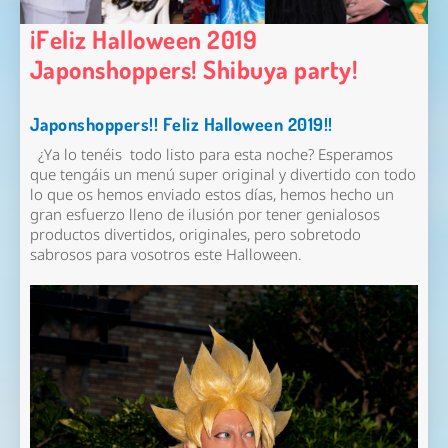
¡Feliz Halloween 2019
Japonshoppers! Shibuya party!
Japonshoppers!! Feliz Halloween 2019!!
¿Ya lo tenéis todo listo para esta noche? Esperamos
que tengáis un menú super original y divertido con todo
lo que os hemos enviado estos días, hemos hecho un
gran esfuerzo lleno de ilusión por tener genialosos
productos divertidos, originales, pero sobretodo
sabrosos para vosotros este Halloween.