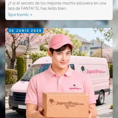
¿Y si el secreto de los mejores mochis estuviera en una
lata de FANTA? Sí, has leído bien.
Sigue leyendo →
30
JUNIO
2026