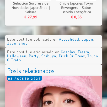
Selección Sorpresa de
Chicle Japones Tokyo
Novedades JaponShop |
Revengers | Sabor
Sakura
Bebida Energética
Enviar
€ 27,99
€ 0,35
Este post fue publicado en
Actualidad
,
Japon
,
Japonshop
Este post fue etiquetado en
Cosplay
,
Fiesta
,
Halloween
,
Party
,
Shibuya
,
Trick Or Treat
,
Truco
O Trato
Posts relacionados
03
AGOSTO
2026