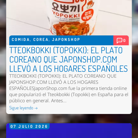
COMIDA
,
COREA
,
JAPONSHOP
0
TTEOKBOKKI (TOPOKKI): EL PLATO
COREANO QUE JAPONSHOP.COM
LLEVÓ A LOS HOGARES ESPAÑOLES
TTEOKBOKKI (TOPOKKI): EL PLATO COREANO QUE
JAPONSHOP.COM LLEVÓ A LOS HOGARES
ESPAÑOLESJaponShop.com fue la primera tienda online
que popularizó el Tteokbokki (Topokki) en España para el
público en general. Antes...
Sigue leyendo →
07
JULIO
2026