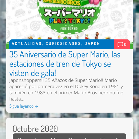
ACTUALIDAD
,
CURIOSIDADES
,
JAPON
0
35 Aniversario de Super Mario, las
estaciones de tren de Tokyo se
visten de gala!
Japonshoppers!! 35 Añazos de Super Mario!! Mario
apareció por primera vez en el Dokey Kong en 1981 y
también en 1983 en el primer Mario Bros pero no fue
hasta...
Sigue leyendo →
Octubre 2020