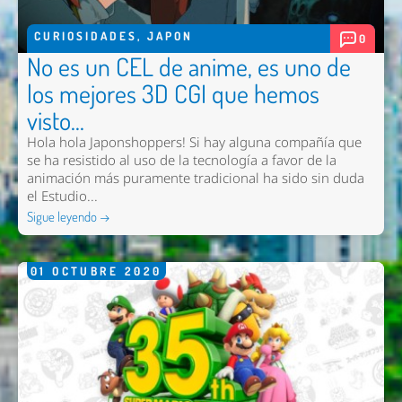
CURIOSIDADES
,
JAPON
0
No es un CEL de anime, es uno de
los mejores 3D CGI que hemos
visto...
Hola hola Japonshoppers! Si hay alguna compañía que
se ha resistido al uso de la tecnología a favor de la
animación más puramente tradicional ha sido sin duda
el Estudio...
Sigue leyendo →
01
OCTUBRE
2020