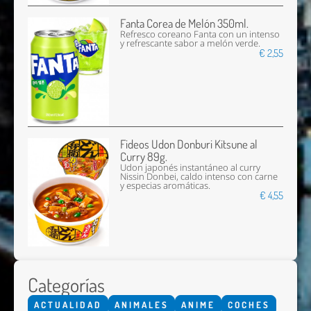
Fanta Corea de Melón 350ml.
Refresco coreano Fanta con un intenso
y refrescante sabor a melón verde.
€ 2,55
Fideos Udon Donburi Kitsune al
Curry 89g.
Udon japonés instantáneo al curry
Nissin Donbei, caldo intenso con carne
y especias aromáticas.
€ 4,55
Categorías
ACTUALIDAD
ANIMALES
ANIME
COCHES