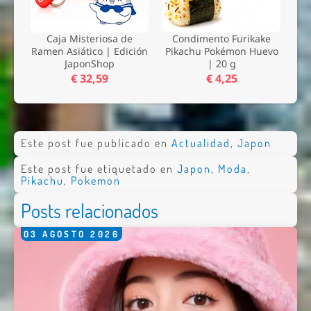
Caja Misteriosa de
Condimento Furikake
Ramen Asiático | Edición
Pikachu Pokémon Huevo
JaponShop
| 20 g
€ 32,59
€ 4,25
Este post fue publicado en
Actualidad
,
Japon
Este post fue etiquetado en
Japon
,
Moda
,
Pikachu
,
Pokemon
Posts relacionados
03
AGOSTO
2026