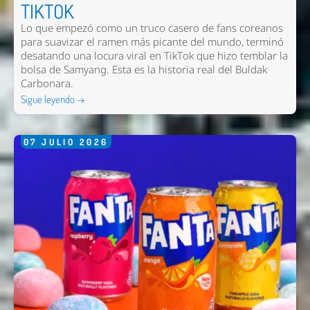
TIKTOK
Nombre *
Lo que empezó como un truco casero de fans coreanos
para suavizar el ramen más picante del mundo, terminó
Email *
desatando una locura viral en TikTok que hizo temblar la
bolsa de Samyang. Esta es la historia real del Buldak
Comentario *
Carbonara.
Sigue leyendo →
07
JULIO
2026
Enviar