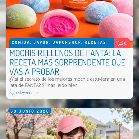
COMIDA
,
JAPON
,
JAPONSHOP
,
RECETAS
0
MOCHIS RELLENOS DE FANTA: LA
RECETA MÁS SORPRENDENTE QUE
VAS A PROBAR
¿Y si el secreto de los mejores mochis estuviera en una
lata de FANTA? Sí, has leído bien.
Sigue leyendo →
30
JUNIO
2026