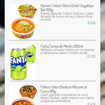
Ramen Tottori Ginza Gold | Sugakiya
Bol 109g.
Ramen japonés Tottori Gold con caldo
dorado de hueso de res y fideos finos
sin freír.
€ 4,85
Fanta Corea de Melón 350ml.
Refresco coreano Fanta con un intenso
y refrescante sabor a melón verde.
€ 2,55
Fideos Udon Donburi Kitsune al
Curry 89g.
Udon japonés instantáneo al curry
Nissin Donbei, caldo intenso con carne
y especias aromáticas.
€ 4,55