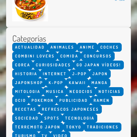
Categorías
ACTUALIDAD
ANIMALES
ANIME
COCHES
COMBINI LOVERS
COMIDA
CONCURSOS
COREA
CURIOSIDADES
GO JAPAN VÍDEOS!
HISTORIA
INTERNET
J-POP
JAPON
JAPONSHOP
K-POP
KAWAII
MANGA
MITOLOGIA
MUSICA
NEGOCIOS
NOTICIAS
OCIO
POKEMON
PUBLICIDAD
RAMEN
RECETAS
REFRESCOS JAPONESES
SOCIEDAD
SPOTS
TECNOLOGIA
TERREMOTO JAPON
TOKYO
TRADICIONES
TURISMO
TV
VIDEO