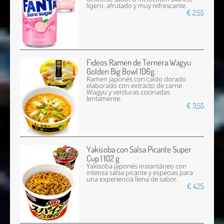
ligero, afrutado y muy refrescante.
€ 2,55
Fideos Ramen de Ternera Wagyu
Golden Big Bowl 106g.
Ramen japonés con caldo dorado
elaborado con extracto de carne
Wagyu y verduras cocinadas
lentamente.
€ 3,55
Yakisoba con Salsa Picante Super
Cup | 102 g
Yakisoba japonés instantáneo con
intensa salsa picante y especias para
una experiencia llena de sabor.
€ 4,25