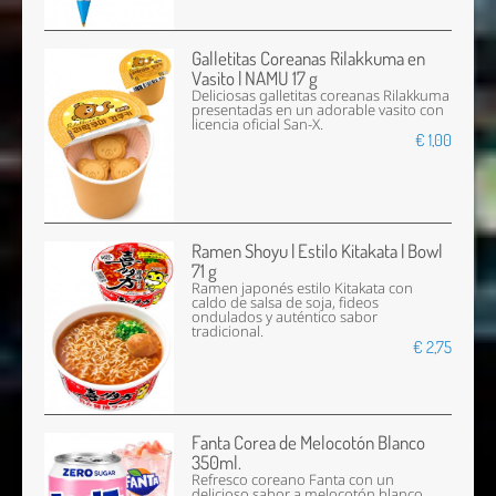
Galletitas Coreanas Rilakkuma en
Vasito | NAMU 17 g
Deliciosas galletitas coreanas Rilakkuma
presentadas en un adorable vasito con
licencia oficial San-X.
€ 1,00
Ramen Shoyu | Estilo Kitakata | Bowl
71 g
Ramen japonés estilo Kitakata con
caldo de salsa de soja, fideos
ondulados y auténtico sabor
tradicional.
€ 2,75
Fanta Corea de Melocotón Blanco
350ml.
Refresco coreano Fanta con un
delicioso sabor a melocotón blanco,