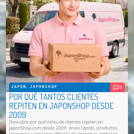
JAPON
,
JAPONSHOP
0
POR QUÉ TANTOS CLIENTES
REPITEN EN JAPONSHOP DESDE
2009
Descubre por qué miles de clientes repiten en
JaponShop.com desde 2009: envío rápido, productos
japoneses y coreanos difíciles de encontrar, embalaje