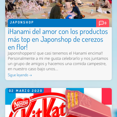
JAPONSHOP
0
¡Hanami del amor con los productos
más top en Japonshop de cerezos
en flor!
Japonshoppers! que casi tenemos el Hanami encima!!
Personalmente a mi me gusta celebrarlo y nos juntamos
un grupo de amigos y hacemos una comida campestre,
en nuestro caso bajo unos...
Sigue leyendo →
02
MARZO
2020