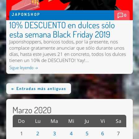
JAPONSHOP
0
10% DESCUENTO en dulces sólo
esta semana Black Friday 2019
Japonshoppers, bonicos todos, por la presente, nos
complace gratamente anunciar que sólo durante unos
días, hasta este jueves 21 en concreto, todos los dulces
tienen un 10% de DESCUENTO! Yay!...
Sigue leyendo →
← Entradas más antiguas
Marzo 2020
Do
Lu
Ma
Mi
Ju
Vi
Sa
1
2
3
4
5
6
7