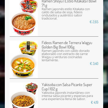
Ramen Shoyu | Estilo Kitakata | Bowl
71 g
Ramen japonés estilo Kitakata con
caldo de salsa de soja, fideos
ondulados y auténtico sabor
tradicional.
€ 2,65
Fideos Ramen de Ternera Wagyu
Golden Big Bowl 106g.
Ramen japonés con caldo dorado
elaborado con extracto de carne
Wagyu y verduras cocinadas
lentamente.
€ 3,40
Yakisoba con Salsa Picante Super
Cup | 102 g
Yakisoba japonés instantáneo con
intensa salsa picante y especias para
una experiencia llena de sabor.
€ 4,19