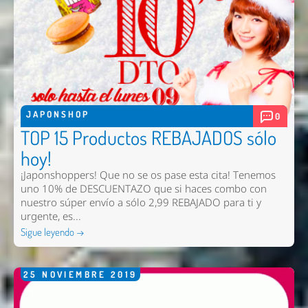
JAPONSHOP
0
TOP 15 Productos REBAJADOS sólo
hoy!
¡Japonshoppers! Que no se os pase esta cita! Tenemos
uno 10% de DESCUENTAZO que si haces combo con
nuestro súper envío a sólo 2,99 REBAJADO para ti y
urgente, es...
Sigue leyendo →
25
NOVIEMBRE
2019