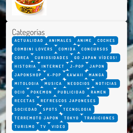
Categorías
ACTUALIDAD
ANIMALES
ANIME
COCHES
COMBINI LOVERS
COMIDA
CONCURSOS
COREA
CURIOSIDADES
GO JAPAN VÍDEOS!
HISTORIA
INTERNET
J-POP
JAPON
JAPONSHOP
K-POP
KAWAII
MANGA
MITOLOGIA
MUSICA
NEGOCIOS
NOTICIAS
OCIO
POKEMON
PUBLICIDAD
RAMEN
RECETAS
REFRESCOS JAPONESES
SOCIEDAD
SPOTS
TECNOLOGIA
TERREMOTO JAPON
TOKYO
TRADICIONES
TURISMO
TV
VIDEO