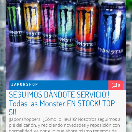
JAPONSHOP
0
SEGUIMOS DÁNDOTE SERVICIO!!
Todas las Monster EN STOCK! TOP
5!!
¡Japonshoppers! ¿Cómo lo lleváis? Nosotros seguimos al
pié del cañón, y recibiendo novedades y reposición con
normalidad, es por ello que ahora mismo tenemos de