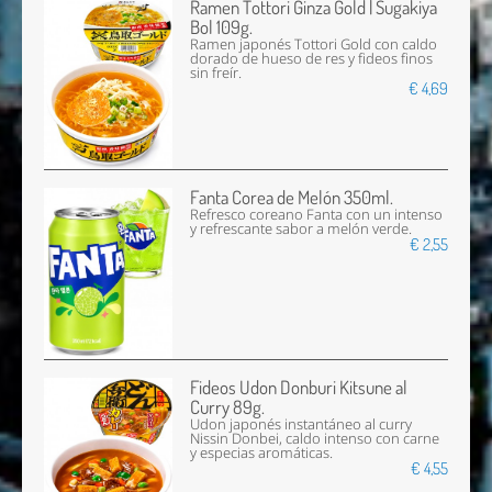
Ramen Tottori Ginza Gold | Sugakiya
Bol 109g.
Ramen japonés Tottori Gold con caldo
dorado de hueso de res y fideos finos
sin freír.
€ 4,69
Fanta Corea de Melón 350ml.
Refresco coreano Fanta con un intenso
y refrescante sabor a melón verde.
€ 2,55
Fideos Udon Donburi Kitsune al
Curry 89g.
Udon japonés instantáneo al curry
Nissin Donbei, caldo intenso con carne
y especias aromáticas.
€ 4,55