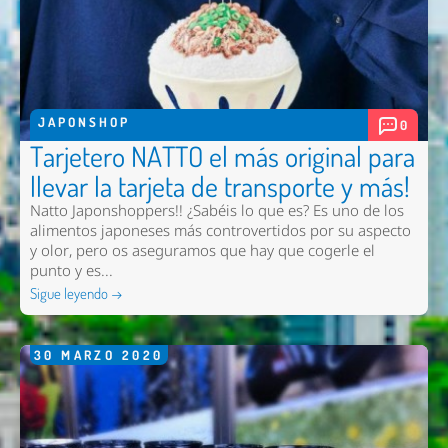
JAPONSHOP
0
Tarjetero NATTO el más original para
llevar la tarjeta de transporte y más!
Natto Japonshoppers!! ¿Sabéis lo que es? Es uno de los
alimentos japoneses más controvertidos por su aspecto
y olor, pero os aseguramos que hay que cogerle el
punto y es...
Sigue leyendo →
30
MARZO
2020