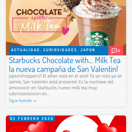
ACTUALIDAD
,
CURIOSIDADES
,
JAPON
0
Starbucks Chocolate with... Milk Tea
la nueva campaña de San Valentin!
Japonshoppers!! El amor está en el aire! Ya se nota ya se
siente, San Valentín está presente! Es la nocheee del
amooooor en Starbucks nuevo milk tea muy
sabrosoooooon es...
Sigue leyendo →
03
FEBRERO
2020