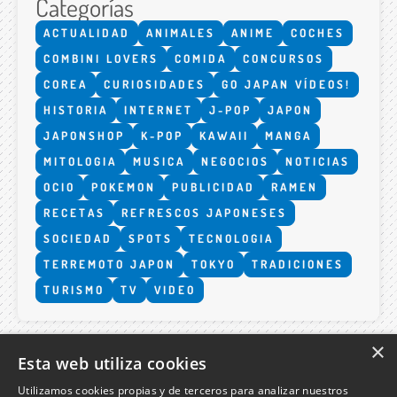
Categorías
ACTUALIDAD
ANIMALES
ANIME
COCHES
COMBINI LOVERS
COMIDA
CONCURSOS
COREA
CURIOSIDADES
GO JAPAN VÍDEOS!
HISTORIA
INTERNET
J-POP
JAPON
JAPONSHOP
K-POP
KAWAII
MANGA
MITOLOGIA
MUSICA
NEGOCIOS
NOTICIAS
OCIO
POKEMON
PUBLICIDAD
RAMEN
RECETAS
REFRESCOS JAPONESES
SOCIEDAD
SPOTS
TECNOLOGIA
TERREMOTO JAPON
TOKYO
TRADICIONES
TURISMO
TV
VIDEO
×
Esta web utiliza cookies
Utilizamos cookies propias y de terceros para analizar nuestros