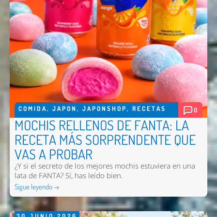
COMIDA
,
JAPON
,
JAPONSHOP
,
RECETAS
0
MOCHIS RELLENOS DE FANTA: LA
RECETA MÁS SORPRENDENTE QUE
VAS A PROBAR
¿Y si el secreto de los mejores mochis estuviera en una
lata de FANTA? Sí, has leído bien.
Sigue leyendo →
30
JUNIO
2026