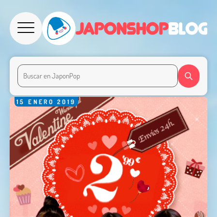
15
ENERO
2019