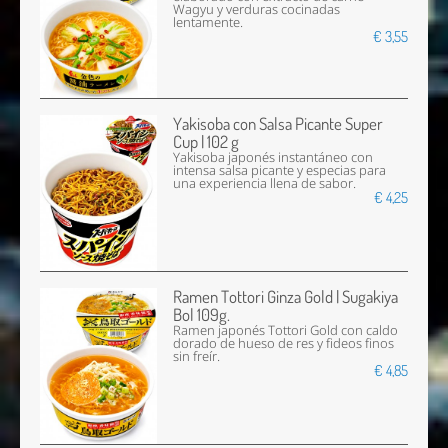
Wagyu y verduras cocinadas
lentamente.
€ 3,55
Yakisoba con Salsa Picante Super
Cup | 102 g
Yakisoba japonés instantáneo con
intensa salsa picante y especias para
una experiencia llena de sabor.
€ 4,25
Ramen Tottori Ginza Gold | Sugakiya
Bol 109g.
Ramen japonés Tottori Gold con caldo
dorado de hueso de res y fideos finos
sin freír.
€ 4,85