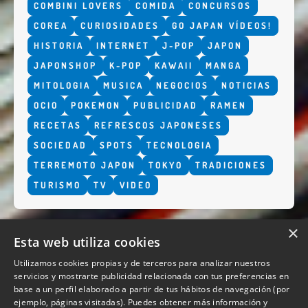
COMBINI LOVERS
COMIDA
CONCURSOS
COREA
CURIOSIDADES
GO JAPAN VÍDEOS!
HISTORIA
INTERNET
J-POP
JAPON
JAPONSHOP
K-POP
KAWAII
MANGA
MITOLOGIA
MUSICA
NEGOCIOS
NOTICIAS
OCIO
POKEMON
PUBLICIDAD
RAMEN
RECETAS
REFRESCOS JAPONESES
SOCIEDAD
SPOTS
TECNOLOGIA
TERREMOTO JAPON
TOKYO
TRADICIONES
TURISMO
TV
VIDEO
×
Esta web utiliza cookies
Utilizamos cookies propias y de terceros para analizar nuestros
servicios y mostrarte publicidad relacionada con tus preferencias en
base a un perfil elaborado a partir de tus hábitos de navegación (por
QUIENES SOMOS
ejemplo, páginas visitadas). Puedes obtener más información y