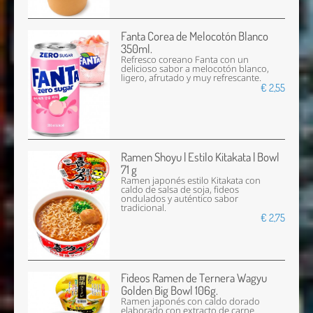
Fanta Corea de Melocotón Blanco
350ml.
Refresco coreano Fanta con un
delicioso sabor a melocotón blanco,
ligero, afrutado y muy refrescante.
€ 2,55
Ramen Shoyu | Estilo Kitakata | Bowl
71 g
Ramen japonés estilo Kitakata con
caldo de salsa de soja, fideos
ondulados y auténtico sabor
tradicional.
€ 2,75
Fideos Ramen de Ternera Wagyu
Golden Big Bowl 106g.
Ramen japonés con caldo dorado
elaborado con extracto de carne