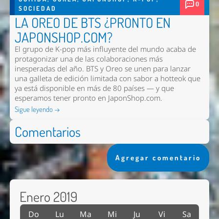
0
SOCIEDAD
LA OREO DE BTS ¿PRONTO EN
JAPONSHOP.COM?
El grupo de K-pop más influyente del mundo acaba de
protagonizar una de las colaboraciones más
inesperadas del año. BTS y Oreo se unen para lanzar
una galleta de edición limitada con sabor a hotteok que
ya está disponible en más de 80 países — y que
esperamos tener pronto en
JaponShop.com
.
Sigue leyendo →
Comentarios
Agregar comentario
Enero 2019
Do
Lu
Ma
Mi
Ju
Vi
Sa