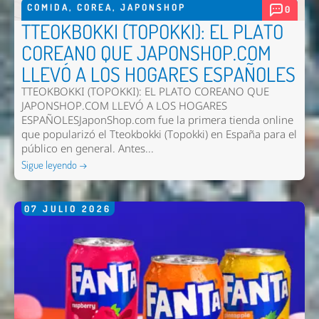
COMIDA
,
COREA
,
JAPONSHOP
0
TTEOKBOKKI (TOPOKKI): EL PLATO
COREANO QUE JAPONSHOP.COM
LLEVÓ A LOS HOGARES ESPAÑOLES
TTEOKBOKKI (TOPOKKI): EL PLATO COREANO QUE
JAPONSHOP.COM LLEVÓ A LOS HOGARES
ESPAÑOLESJaponShop.com fue la primera tienda online
que popularizó el Tteokbokki (Topokki) en España para el
público en general. Antes...
Sigue leyendo →
07
JULIO
2026