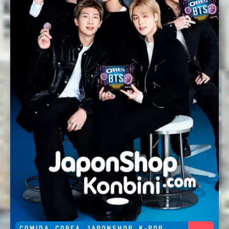
Enviar
COMIDA
,
COREA
,
JAPONSHOP
,
K-POP
,