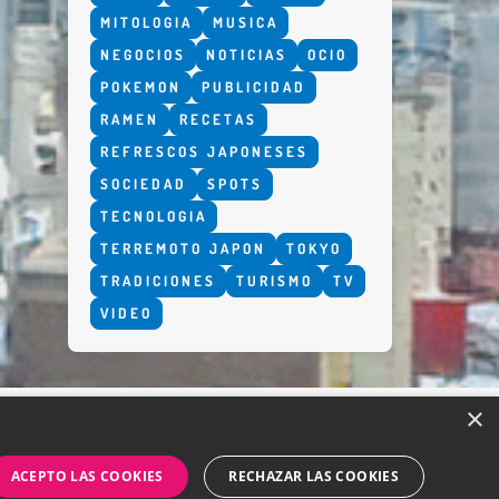
MITOLOGIA
MUSICA
NEGOCIOS
NOTICIAS
OCIO
POKEMON
PUBLICIDAD
RAMEN
RECETAS
REFRESCOS JAPONESES
SOCIEDAD
SPOTS
TECNOLOGIA
TERREMOTO JAPON
TOKYO
TRADICIONES
TURISMO
TV
VIDEO
×
ACEPTO LAS COOKIES
RECHAZAR LAS COOKIES