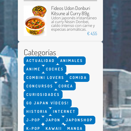
Fideos Udon Donburi
Kitsune al Curry 89g.
Udon japonés instantáneo
al curry Nissin Donbei,
caldo intenso con carne y
especias aromáticas.
€ 4,55
Categorías
ACTUALIDAD
ANIMALES
ANIME
COCHES
COMBINI LOVERS
COMIDA
CONCURSOS
COREA
CURIOSIDADES
GO JAPAN VÍDEOS!
HISTORIA
INTERNET
J-POP
JAPON
JAPONSHOP
K-POP
KAWAII
MANGA