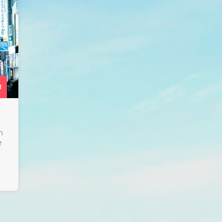
1
n
e