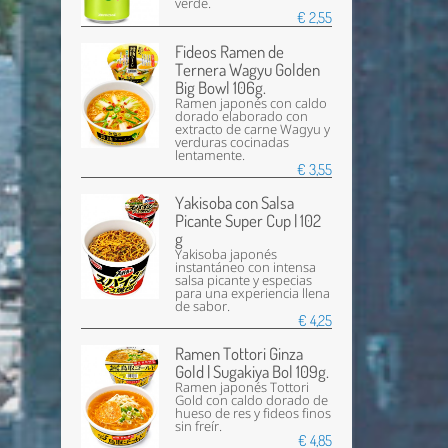
verde.
€ 2,55
Fideos Ramen de
Ternera Wagyu Golden
Big Bowl 106g.
Ramen japonés con caldo
dorado elaborado con
extracto de carne Wagyu y
verduras cocinadas
lentamente.
€ 3,55
Yakisoba con Salsa
Picante Super Cup | 102
g
Yakisoba japonés
instantáneo con intensa
salsa picante y especias
para una experiencia llena
de sabor.
€ 4,25
Ramen Tottori Ginza
Gold | Sugakiya Bol 109g.
Ramen japonés Tottori
Gold con caldo dorado de
hueso de res y fideos finos
sin freír.
€ 4,85