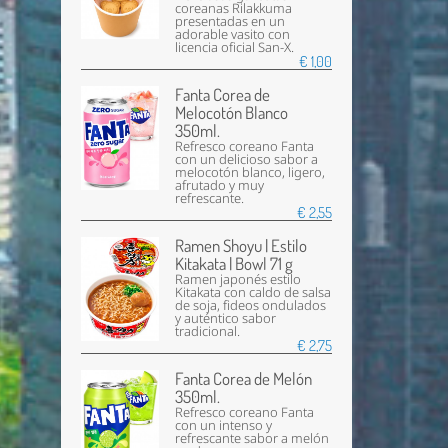
coreanas Rilakkuma
presentadas en un
adorable vasito con
licencia oficial San-X.
€ 1,00
Fanta Corea de
Melocotón Blanco
350ml.
Refresco coreano Fanta
con un delicioso sabor a
melocotón blanco, ligero,
afrutado y muy
refrescante.
€ 2,55
Ramen Shoyu | Estilo
Kitakata | Bowl 71 g
Ramen japonés estilo
Kitakata con caldo de salsa
de soja, fideos ondulados
y auténtico sabor
tradicional.
€ 2,75
Fanta Corea de Melón
350ml.
Refresco coreano Fanta
con un intenso y
refrescante sabor a melón