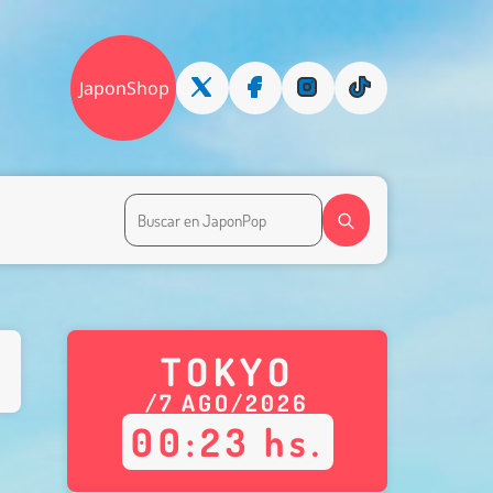
JaponShop
TOKYO
/
7
AGO
/
2026
00
:
23
hs.