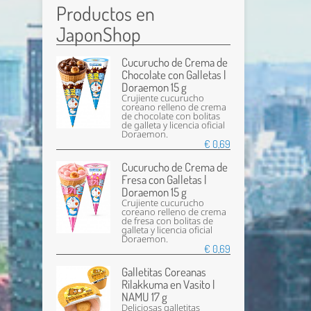
Productos en
JaponShop
Cucurucho de Crema de
Chocolate con Galletas |
Doraemon 15 g
Crujiente cucurucho
coreano relleno de crema
de chocolate con bolitas
de galleta y licencia oficial
Doraemon.
€ 0,69
Cucurucho de Crema de
Fresa con Galletas |
Doraemon 15 g
Crujiente cucurucho
coreano relleno de crema
de fresa con bolitas de
galleta y licencia oficial
Doraemon.
€ 0,69
Galletitas Coreanas
Rilakkuma en Vasito |
NAMU 17 g
Deliciosas galletitas