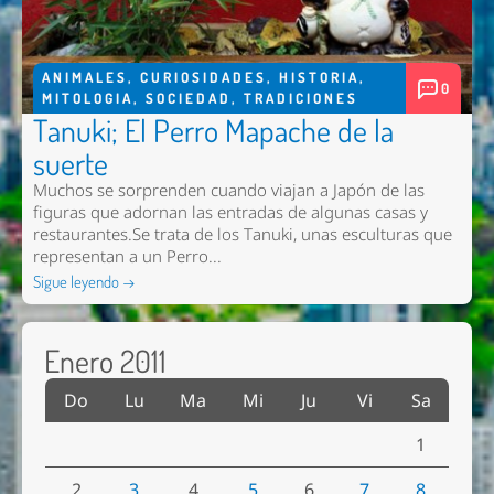
ANIMALES
,
CURIOSIDADES
,
HISTORIA
,
0
MITOLOGIA
,
SOCIEDAD
,
TRADICIONES
Tanuki; El Perro Mapache de la
suerte
Muchos se sorprenden cuando viajan a Japón de las
figuras que adornan las entradas de algunas casas y
restaurantes.Se trata de los Tanuki, unas esculturas que
representan a un Perro...
Sigue leyendo →
Enero 2011
Do
Lu
Ma
Mi
Ju
Vi
Sa
1
2
3
4
5
6
7
8