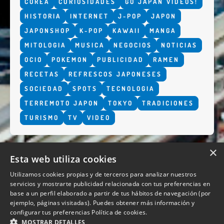
COREA
CURIOSIDADES
GO JAPAN VÍDEOS!
HISTORIA
INTERNET
J-POP
JAPON
JAPONSHOP
K-POP
KAWAII
MANGA
MITOLOGIA
MUSICA
NEGOCIOS
NOTICIAS
OCIO
POKEMON
PUBLICIDAD
RAMEN
RECETAS
REFRESCOS JAPONESES
SOCIEDAD
SPOTS
TECNOLOGIA
TERREMOTO JAPON
TOKYO
TRADICIONES
TURISMO
TV
VIDEO
×
Esta web utiliza cookies
Utilizamos cookies propias y de terceros para analizar nuestros
servicios y mostrarte publicidad relacionada con tus preferencias en
base a un perfil elaborado a partir de tus hábitos de navegación (por
QUIENES SOMOS
ejemplo, páginas visitadas). Puedes obtener más información y
configurar tus preferencias
Política de cookies.
MOSTRAR DETALLES