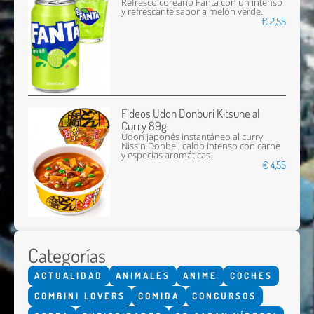
Refresco coreano Fanta con un intenso
y refrescante sabor a melón verde.
€ 2,55
Fideos Udon Donburi Kitsune al
Curry 89g.
Udon japonés instantáneo al curry
Nissin Donbei, caldo intenso con carne
y especias aromáticas.
€ 4,55
Categorías
ACTUALIDAD
ANIMALES
ANIME
COCHES
COMBINI LOVERS
COMIDA
CONCURSOS