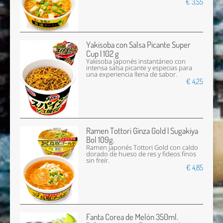
€ 3,55
Yakisoba con Salsa Picante Super
Cup | 102 g
Yakisoba japonés instantáneo con
intensa salsa picante y especias para
una experiencia llena de sabor.
€ 4,25
Ramen Tottori Ginza Gold | Sugakiya
Bol 109g.
Ramen japonés Tottori Gold con caldo
dorado de hueso de res y fideos finos
sin freír.
€ 4,85
Fanta Corea de Melón 350ml.