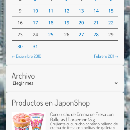
9
10
11
12
13
14
15
16
17
18
19
20
21
22
23
24
25
26
27
28
29
30
31
← Diciembre 2010
Febrero 2011 →
Archivo
Productos en JaponShop
Cucurucho de Crema de Fresa con
Galletas | Doraemon 15 g
Crujiente cucurucho coreano relleno de
crema de fresa con bolitas de galleta y