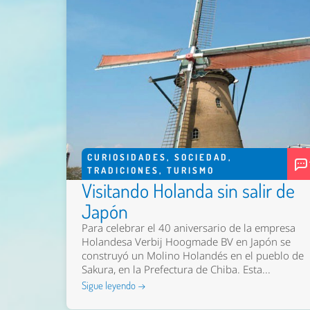
CURIOSIDADES
,
SOCIEDAD
,
TRADICIONES
,
TURISMO
Visitando Holanda sin salir de
Japón
Para celebrar el 40 aniversario de la empresa
Holandesa Verbij Hoogmade BV en Japón se
construyó un Molino Holandés en el pueblo de
Sakura, en la Prefectura de Chiba. Esta...
Sigue leyendo →