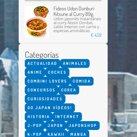
Fideos Udon Donburi
Kitsune al Curry 89g.
Udon japonés instantáneo
al curry Nissin Donbei,
caldo intenso con carne y
especias aromáticas.
€ 4,59
Categorías
ACTUALIDAD
ANIMALES
ANIME
COCHES
COMBINI LOVERS
COMIDA
CONCURSOS
COREA
CURIOSIDADES
GO JAPAN VÍDEOS!
HISTORIA
INTERNET
J-POP
JAPON
JAPONSHOP
K-POP
KAWAII
MANGA