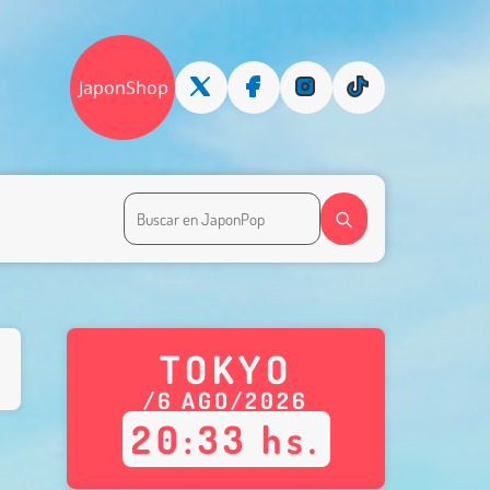
JaponShop
TOKYO
/
6
AGO
/
2026
20
:
33
hs.