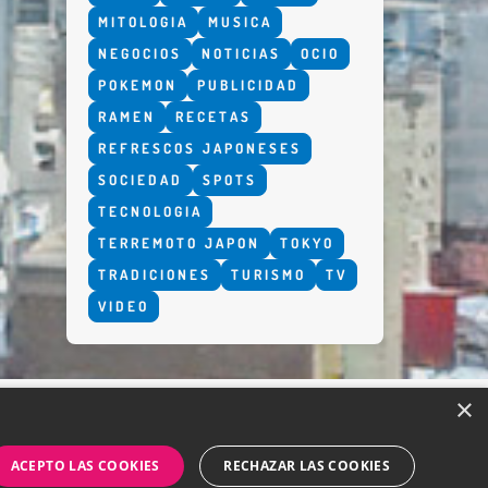
MITOLOGIA
MUSICA
NEGOCIOS
NOTICIAS
OCIO
POKEMON
PUBLICIDAD
RAMEN
RECETAS
REFRESCOS JAPONESES
SOCIEDAD
SPOTS
TECNOLOGIA
TERREMOTO JAPON
TOKYO
TRADICIONES
TURISMO
TV
VIDEO
×
ACEPTO LAS COOKIES
RECHAZAR LAS COOKIES