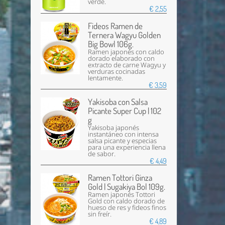
verde.
€ 2,55
Fideos Ramen de
Ternera Wagyu Golden
Big Bowl 106g.
Ramen japonés con caldo
dorado elaborado con
extracto de carne Wagyu y
verduras cocinadas
lentamente.
€ 3,59
Yakisoba con Salsa
Picante Super Cup | 102
g
Yakisoba japonés
instantáneo con intensa
salsa picante y especias
para una experiencia llena
de sabor.
€ 4,49
Ramen Tottori Ginza
Gold | Sugakiya Bol 109g.
Ramen japonés Tottori
Gold con caldo dorado de
hueso de res y fideos finos
sin freír.
€ 4,89