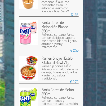
coreanas Rilakkuma
presentadas en un
adorable vasito con
licencia oficial San-X.
€ 1,00
Fanta Corea de
Melocotón Blanco
350ml.
Refresco coreano Fanta
con un delicioso sabor a
melocotón blanco, ligero,
afrutado y muy
refrescante.
€ 2,55
Ramen Shoyu | Estilo
Kitakata | Bowl 71 g
Ramen japonés estilo
Kitakata con caldo de salsa
de soja, fideos ondulados
y auténtico sabor
tradicional.
€ 2,79
Fanta Corea de Melón
350ml.
Refresco coreano Fanta
con un intenso y
refrescante sabor a melón