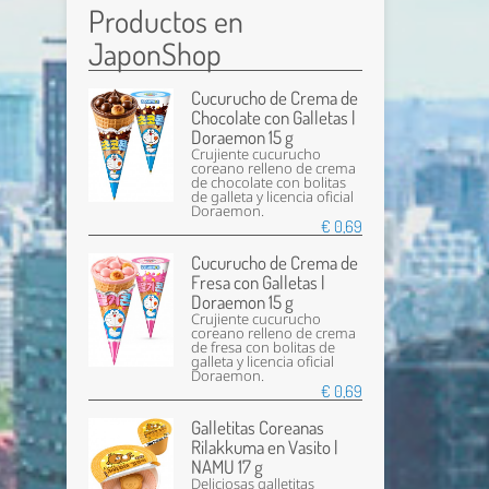
Productos en
JaponShop
Cucurucho de Crema de
Chocolate con Galletas |
Doraemon 15 g
Crujiente cucurucho
coreano relleno de crema
de chocolate con bolitas
de galleta y licencia oficial
Doraemon.
€ 0,69
Cucurucho de Crema de
Fresa con Galletas |
Doraemon 15 g
Crujiente cucurucho
coreano relleno de crema
de fresa con bolitas de
galleta y licencia oficial
Doraemon.
€ 0,69
Galletitas Coreanas
Rilakkuma en Vasito |
NAMU 17 g
Deliciosas galletitas