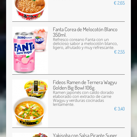
€ 2,65
Fanta Corea de Melocotón Blanco
350ml.
Refresco coreano Fanta con un
delicioso sabor a melocotón blanco,
ligero, afrutado y muy refrescante.
€ 2,55
Fideos Ramen de Ternera Wagyu
Golden Big Bowl 106g.
Ramen japonés con caldo dorado
elaborado con extracto de carne
Wagyu y verduras cocinadas
lentamente.
€ 3,40
Yakisoba con Salsa Picante Super