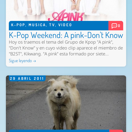
K-POP
,
MUSICA
,
TV
,
VIDEO
0
K-Pop Weekend: A pink-Don't Know
Hoy os traemos el tema del Grupo de Kpop "A pink",
"Don't Know" y en cuyo video clip aparece el miembro de
"B2ST", Kikwang. "A pink" esta formado por siete...
Sigue leyendo →
29
ABRIL
2011