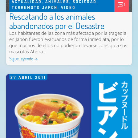
ACTUALIDAD
,
ANIMALES
,
SOCIEDAD
,
1
TERREMOTO JAPON
,
VIDEO
Rescatando a los animales
abandonados por el Desastre
Los habitantes de las zona más afectada por la tragedia
en Japón fueron evacuados de forma inmediata, por lo
que muchos de ellos no pudieron llevarse consigo a sus
mascotas.Ahora...
Sigue leyendo →
27
ABRIL
2011