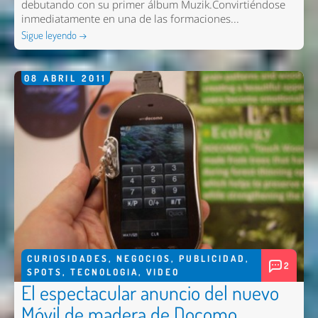
debutando con su primer álbum Muzik.Convirtiéndose
inmediatamente en una de las formaciones...
Sigue leyendo →
08
ABRIL
2011
CURIOSIDADES
,
NEGOCIOS
,
PUBLICIDAD
,
2
SPOTS
,
TECNOLOGIA
,
VIDEO
El espectacular anuncio del nuevo
Móvil de madera de Docomo