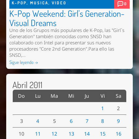
K-POP
,
MUSICA
,
VIDEO
0
K-Pop Weekend: Girl's Generation-
Visual Dreams
Uno de los Grupos más populares de K-Pop, las "Girl`s
Generation" también conocidas como SNSD han
colaborado con Intel para presentar sus nuevos
procesadores "Core 2nd Generation".Para ello las
SNSD,...
Sigue leyendo →
Abril 2011
Do
Lu
Ma
Mi
Ju
Vi
Sa
1
2
3
4
5
6
7
8
9
10
11
12
13
14
15
16