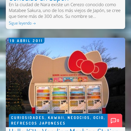
En la ciudad de Nara existe un Cerezo conocido como
Matabee Sakura, uno de los más viejos de Japón, se cree
que tiene más de 300 años. Su nombre se...
Sigue leyendo →
19
ABRIL
2011
CURIOSIDADES
,
KAWAII
,
NEGOCIOS
,
OCIO
,
0
REFRESCOS JAPONESES