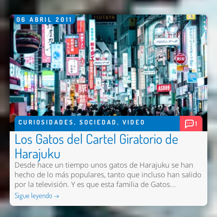
06
ABRIL
2011
CURIOSIDADES
,
SOCIEDAD
,
VIDEO
1
Los Gatos del Cartel Giratorio de
Harajuku
Desde hace un tiempo unos gatos de Harajuku se han
hecho de lo más populares, tanto que incluso han salido
por la televisión. Y es que esta familia de Gatos...
Sigue leyendo →