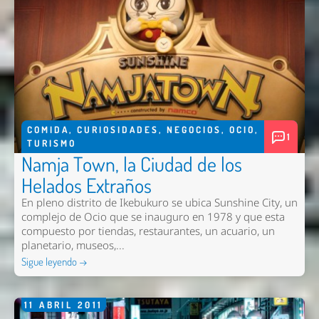
COMIDA
,
CURIOSIDADES
,
NEGOCIOS
,
OCIO
,
1
TURISMO
Namja Town, la Ciudad de los
Helados Extraños
En pleno distrito de Ikebukuro se ubica Sunshine City, un
complejo de Ocio que se inauguro en 1978 y que esta
compuesto por tiendas, restaurantes, un acuario, un
planetario, museos,...
Sigue leyendo →
11
ABRIL
2011