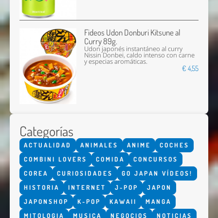
Fideos Udon Donburi Kitsune al
Curry 89g.
Udon japonés instantáneo al curry
Nissin Donbei, caldo intenso con carne
y especias aromáticas.
€ 4,55
Categorías
ACTUALIDAD
ANIMALES
ANIME
COCHES
COMBINI LOVERS
COMIDA
CONCURSOS
COREA
CURIOSIDADES
GO JAPAN VÍDEOS!
HISTORIA
INTERNET
J-POP
JAPON
JAPONSHOP
K-POP
KAWAII
MANGA
MITOLOGIA
MUSICA
NEGOCIOS
NOTICIAS