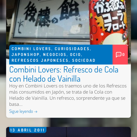
COMBINI LOVERS
,
CURIOSIDADES
,
JAPONSHOP
,
NEGOCIOS
,
OCIO
,
0
REFRESCOS JAPONESES
,
SOCIEDAD
Combini Lovers: Refresco de Cola
con Helado de Vainilla
Hoy en Combini Lovers os traemos uno de los Refrescos
más consumidos en Japón, se trata de la Cola con
Helado de Vainilla. Un refresco, sorprendente ya que se
basa...
Sigue leyendo →
13
ABRIL
2011