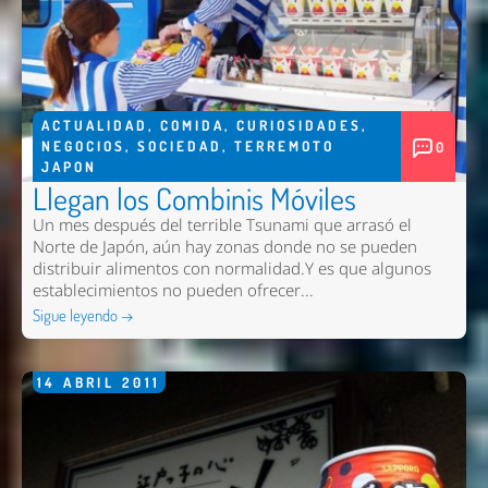
ACTUALIDAD
,
COMIDA
,
CURIOSIDADES
,
NEGOCIOS
,
SOCIEDAD
,
TERREMOTO
0
JAPON
Llegan los Combinis Móviles
Un mes después del terrible Tsunami que arrasó el
Norte de Japón, aún hay zonas donde no se pueden
distribuir alimentos con normalidad.Y es que algunos
establecimientos no pueden ofrecer...
Sigue leyendo →
14
ABRIL
2011