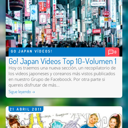
GO JAPAN VÍDEOS!
0
Go! Japan Vídeos Top 10-Volumen 1
Hoy os traemos una nueva sección, un recopilatorio de
los videos japoneses y coreanos más vistos publicados
en nuestro Grupo de Faceboock. Por otra parte si
quereis disfrutar de más...
Sigue leyendo →
21
ABRIL
2011