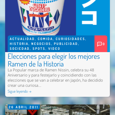
ACTUALIDAD
,
COMIDA
,
CURIOSIDADES
,
HISTORIA
,
NEGOCIOS
,
PUBLICIDAD
,
0
SOCIEDAD
,
SPOTS
,
VIDEO
Elecciones para elegir los mejores
Ramen de la Historia
La Popular marca de Ramen Nissin, celebra su 48
Aniversario y para festejarlo y coincidiendo con las
elecciones que se van a celebrar en Japón, ha decidido
crear una curiosa...
Sigue leyendo →
26
ABRIL
2011