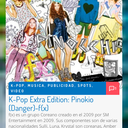
K-POP
,
MUSICA
,
PUBLICIDAD
,
SPOTS
,
1
VIDEO
K-Pop Extra Edition: Pinokio
(Danger)-f(x)
f(x) es un grupo Coreano creado en el 2009 por SM
Entertainment en 2009. Sus componentes son de varias
nacionalidades Sulli, Luna, Krystal son coreanas, Amber