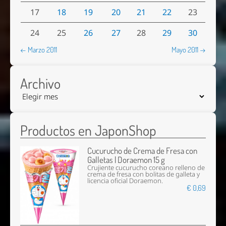
17
18
19
20
21
22
23
24
25
26
27
28
29
30
← Marzo 2011
Mayo 2011 →
Archivo
Productos en JaponShop
Cucurucho de Crema de Fresa con
Galletas | Doraemon 15 g
Crujiente cucurucho coreano relleno de
crema de fresa con bolitas de galleta y
licencia oficial Doraemon.
€ 0,69