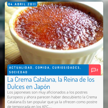
04
ABRIL
2011
ACTUALIDAD
,
COMIDA
,
CURIOSIDADES
,
2
SOCIEDAD
La Crema Catalana, la Reina de los
Dulces en Japón
Los japoneses son muy aficionados a los postres
Europeos y ahora parecen haber descubierto la Crema
Catalana.Es tan popular que ya la ofrecen como postre
de temporada en los KFC,...