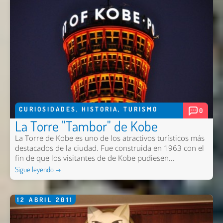
CURIOSIDADES
,
HISTORIA
,
TURISMO
0
La Torre "Tambor" de Kobe
La Torre de Kobe es uno de los atractivos turísticos más
destacados de la ciudad. Fue construida en 1963 con el
fin de que los visitantes de de Kobe pudiesen...
Sigue leyendo →
12
ABRIL
2011