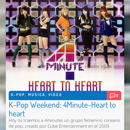
K-POP
,
MUSICA
,
VIDEO
0
K-Pop Weekend: 4Minute-Heart to
heart
Hoy os traemos a 4minutes un grupo femenino coreano
de pop, creado por Cube Entertainment en el 2009