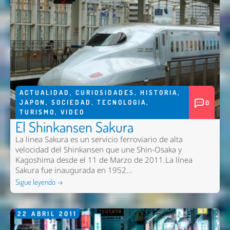
ACTUALIDAD
,
CURIOSIDADES
,
HISTORIA
,
JAPON
,
SOCIEDAD
,
TECNOLOGIA
,
0
TURISMO
,
VIDEO
El Shinkansen Sakura
La linea Sakura es un servicio ferroviario de alta
velocidad del Shinkansen que une Shin-Osaka y
Kagoshima desde el 11 de Marzo de 2011.La línea
Sakura fue inaugurada en 1952...
Sigue leyendo →
22
ABRIL
2011