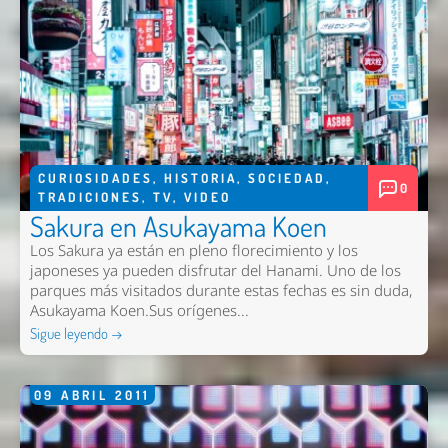
CURIOSIDADES
,
HISTORIA
,
SOCIEDAD
,
0
TRADICIONES
,
TV
,
VIDEO
Sakura en Asukayama Koen
Los Sakura ya están en pleno florecimiento y los
japoneses ya pueden disfrutar del Hanami. Uno de los
parques más visitados durante estas fechas es sin duda,
Asukayama Koen.Sus orígenes...
Sigue leyendo →
09
ABRIL
2011