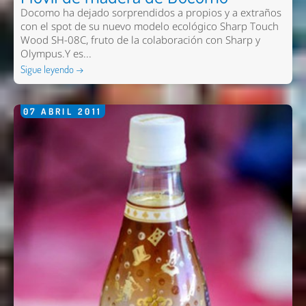
Docomo ha dejado sorprendidos a propios y a extraños
con el spot de su nuevo modelo ecológico Sharp Touch
Wood SH-08C, fruto de la colaboración con Sharp y
Olympus.Y es...
Sigue leyendo →
07
ABRIL
2011