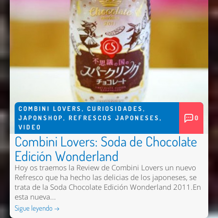
COMBINI LOVERS
,
CURIOSIDADES
,
JAPONSHOP
,
REFRESCOS JAPONESES
,
0
VIDEO
Combini Lovers: Soda de Chocolate
Edición Wonderland
Hoy os traemos la Review de Combini Lovers un nuevo
Refresco que ha hecho las delicias de los japoneses, se
trata de la Soda Chocolate Edición Wonderland 2011.En
esta nueva...
Sigue leyendo →