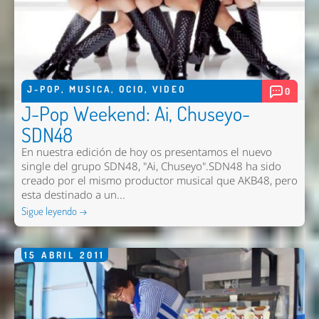
J-POP
,
MUSICA
,
OCIO
,
VIDEO
0
J-Pop Weekend: Ai, Chuseyo-
SDN48
En nuestra edición de hoy os presentamos el nuevo
single del grupo SDN48, "Ai, Chuseyo".SDN48 ha sido
creado por el mismo productor musical que AKB48, pero
esta destinado a un...
Sigue leyendo →
15
ABRIL
2011