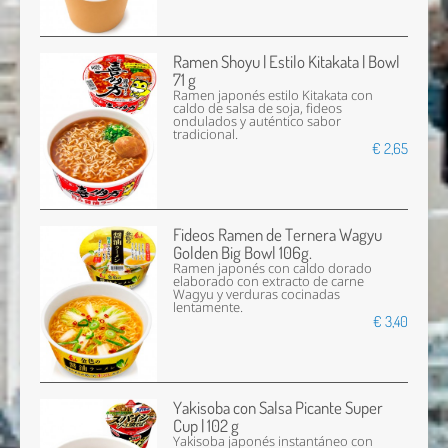
Ramen Shoyu | Estilo Kitakata | Bowl
71 g
Ramen japonés estilo Kitakata con
caldo de salsa de soja, fideos
ondulados y auténtico sabor
tradicional.
€ 2,65
Fideos Ramen de Ternera Wagyu
Golden Big Bowl 106g.
Ramen japonés con caldo dorado
elaborado con extracto de carne
Wagyu y verduras cocinadas
lentamente.
€ 3,40
Yakisoba con Salsa Picante Super
Cup | 102 g
Yakisoba japonés instantáneo con