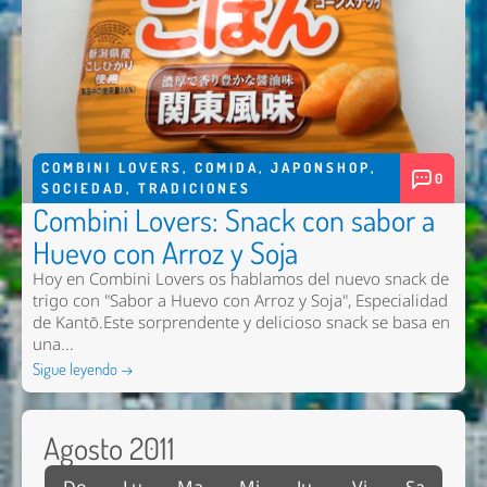
COMBINI LOVERS
,
COMIDA
,
JAPONSHOP
,
0
SOCIEDAD
,
TRADICIONES
Combini Lovers: Snack con sabor a
Huevo con Arroz y Soja
Hoy en Combini Lovers os hablamos del nuevo snack de
trigo con "Sabor a Huevo con Arroz y Soja", Especialidad
de Kantō.Este sorprendente y delicioso snack se basa en
una...
Sigue leyendo →
Agosto 2011
Do
Lu
Ma
Mi
Ju
Vi
Sa