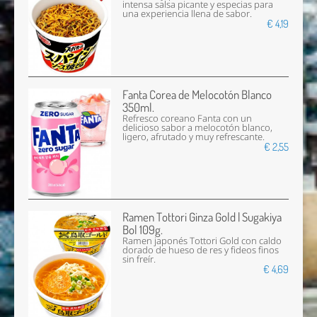
intensa salsa picante y especias para
una experiencia llena de sabor.
€ 4,19
Fanta Corea de Melocotón Blanco
350ml.
Refresco coreano Fanta con un
delicioso sabor a melocotón blanco,
ligero, afrutado y muy refrescante.
€ 2,55
Ramen Tottori Ginza Gold | Sugakiya
Bol 109g.
Ramen japonés Tottori Gold con caldo
dorado de hueso de res y fideos finos
sin freír.
€ 4,69