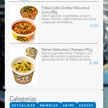
Fideos Udon Donburi Kitsune al
Curry 89g.
Udon japonés instantáneo al curry
Nissin Donbei, caldo intenso con carne
y especias aromáticas.
€ 4,55
Ramen Gotsumori Chanpon | 113 g
Ramen japonés estilo Chanpon con
caldo de marisco y verduras y una
generosa ración de fideos gruesos.
€ 3,65
Categorías
ACTUALIDAD
ANIMALES
ANIME
COCHES