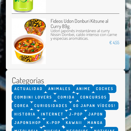
Fideos Udon Donburi Kitsune al
Curry 89g.
Udon japonés instantáneo al curry
Nissin Donbei, caldo intenso con carne
y especias aromáticas.
€ 4,55
Categorías
ACTUALIDAD
ANIMALES
ANIME
COCHES
COMBINI LOVERS
COMIDA
CONCURSOS
COREA
CURIOSIDADES
GO JAPAN VÍDEOS!
HISTORIA
INTERNET
J-POP
JAPON
JAPONSHOP
K-POP
KAWAII
MANGA