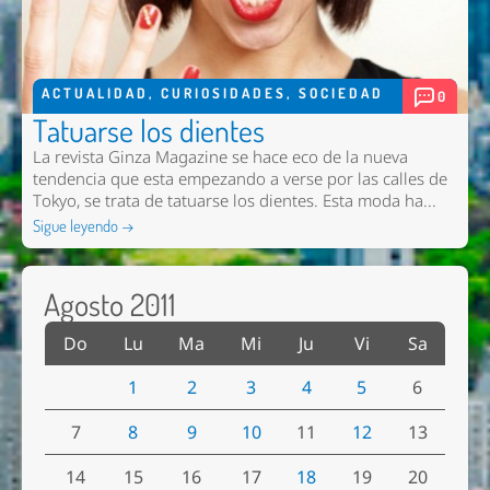
ACTUALIDAD
,
CURIOSIDADES
,
SOCIEDAD
0
Tatuarse los dientes
La revista Ginza Magazine se hace eco de la nueva
tendencia que esta empezando a verse por las calles de
Tokyo, se trata de tatuarse los dientes. Esta moda ha...
Sigue leyendo →
Agosto 2011
Do
Lu
Ma
Mi
Ju
Vi
Sa
1
2
3
4
5
6
7
8
9
10
11
12
13
14
15
16
17
18
19
20