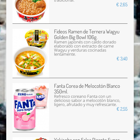
tradicional.
€ 2,65
Fideos Ramen de Ternera Wagyu
Golden Big Bowl 106g.
Ramen japonés con caldo dorado
elaborado con extracto de carne
Wagyu y verduras cocinadas
lentamente.
€ 3,40
Fanta Corea de Melocotón Blanco
350ml.
Refresco coreano Fanta con un
delicioso sabor a melocotón blanco,
ligero, afrutado y muy refrescante.
€ 2,55
Yakisoba con Salsa Picante Super