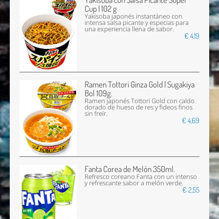
Cup | 102 g
Yakisoba japonés instantáneo con
intensa salsa picante y especias para
una experiencia llena de sabor.
€ 4,19
Ramen Tottori Ginza Gold | Sugakiya
Bol 109g.
Ramen japonés Tottori Gold con caldo
dorado de hueso de res y fideos finos
sin freír.
€ 4,69
Fanta Corea de Melón 350ml.
Refresco coreano Fanta con un intenso
y refrescante sabor a melón verde.
€ 2,55