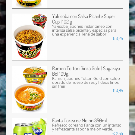
Yakisoba con Salsa Picante Super
Cup | 102 g
Yakisoba japonés instantáneo con
intensa salsa picante y especias para
una experiencia llena de sabor.
€ 4,25
Ramen Tottori Ginza Gold | Sugakiya
Bol 109g.
Ramen japonés Tottori Gold con caldo
dorado de hueso de res y fideos finos
sin freír.
€ 4,85
Fanta Corea de Melón 350ml.
Refresco coreano Fanta con un intenso
y refrescante sabor a melón verde.
€ 2,55