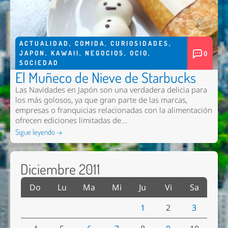
ACTUALIDAD
,
COMIDA
,
CURIOSIDADES
,
JAPON
,
KAWAII
,
NEGOCIOS
,
OCIO
,
0
SOCIEDAD
El Muñeco de Nieve de Starbucks
Las Navidades en Japón son una verdadera delicia para
los más golosos, ya que gran parte de las marcas,
empresas o franquicias relacionadas con la alimentación
ofrecen ediciones limitadas de...
Sigue leyendo →
Diciembre 2011
Do
Lu
Ma
Mi
Ju
Vi
Sa
1
2
3