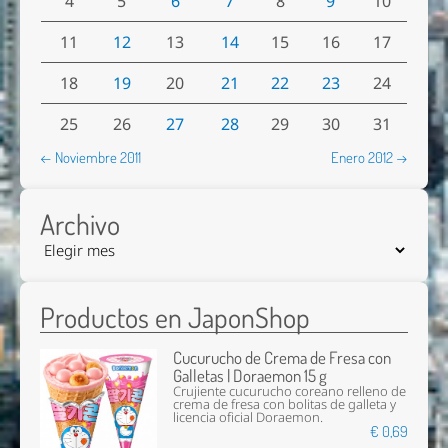
4
5
6
7
8
9
10
11
12
13
14
15
16
17
18
19
20
21
22
23
24
25
26
27
28
29
30
31
← Noviembre 2011
Enero 2012 →
Archivo
Productos en JaponShop
Cucurucho de Crema de Fresa con
Galletas | Doraemon 15 g
Crujiente cucurucho coreano relleno de
crema de fresa con bolitas de galleta y
licencia oficial Doraemon.
€ 0,69