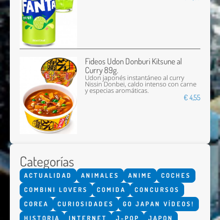
Fideos Udon Donburi Kitsune al
Curry 89g.
Udon japonés instantáneo al curry
Nissin Donbei, caldo intenso con carne
y especias aromáticas.
€ 4,55
Categorías
ACTUALIDAD
ANIMALES
ANIME
COCHES
COMBINI LOVERS
COMIDA
CONCURSOS
COREA
CURIOSIDADES
GO JAPAN VÍDEOS!
HISTORIA
INTERNET
J-POP
JAPON