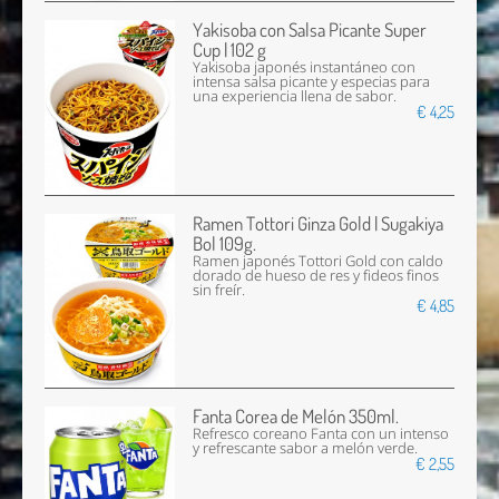
Yakisoba con Salsa Picante Super
Cup | 102 g
Yakisoba japonés instantáneo con
intensa salsa picante y especias para
una experiencia llena de sabor.
€ 4,25
Ramen Tottori Ginza Gold | Sugakiya
Bol 109g.
Ramen japonés Tottori Gold con caldo
dorado de hueso de res y fideos finos
sin freír.
€ 4,85
Fanta Corea de Melón 350ml.
Refresco coreano Fanta con un intenso
y refrescante sabor a melón verde.
€ 2,55