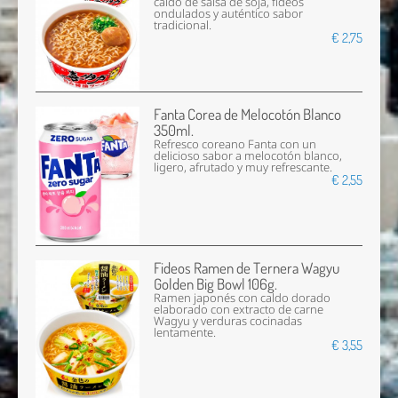
caldo de salsa de soja, fideos
ondulados y auténtico sabor
tradicional.
€ 2,75
Fanta Corea de Melocotón Blanco
350ml.
Refresco coreano Fanta con un
delicioso sabor a melocotón blanco,
ligero, afrutado y muy refrescante.
€ 2,55
Fideos Ramen de Ternera Wagyu
Golden Big Bowl 106g.
Ramen japonés con caldo dorado
elaborado con extracto de carne
Wagyu y verduras cocinadas
lentamente.
€ 3,55