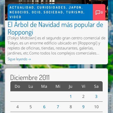
ACTUALIDAD
,
CURIOSIDADES
,
JAPON
,
NEGOCIOS
,
OCIO
,
SOCIEDAD
,
TURISMO
,
0
VIDEO
El Árbol de Navidad más popular de
Roppongi
[Tokyo Midtown] es el segundo gran centro comercial de
Tokyo, es un enorme edificio ubicado en [Roppongi] y
repleto de oficinas, tiendas, restaurantes, galerías,
jardines, etc.Como todos los complejos comerciales...
Sigue leyendo →
Diciembre 2011
Do
Lu
Ma
Mi
Ju
Vi
Sa
1
2
3
4
5
6
7
8
9
10