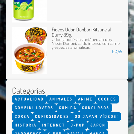
Fideos Udon Donburi Kitsune al
Curry 89g.
Udon japonés instantáneo al curry
Nissin Donbei, caldo intenso con carne
y especias aromáticas.
€ 4,55
Categorías
ACTUALIDAD
ANIMALES
ANIME
COCHES
COMBINI LOVERS
COMIDA
CONCURSOS
COREA
CURIOSIDADES
GO JAPAN VÍDEOS!
HISTORIA
INTERNET
J-POP
JAPON
JAPONSHOP
K-POP
KAWAII
MANGA