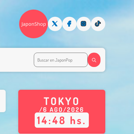
JaponShop
TOKYO
/
6
AGO
/
2026
14
:
48
hs.