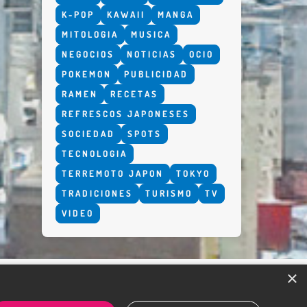
K-POP
KAWAII
MANGA
MITOLOGIA
MUSICA
NEGOCIOS
NOTICIAS
OCIO
POKEMON
PUBLICIDAD
RAMEN
RECETAS
REFRESCOS JAPONESES
SOCIEDAD
SPOTS
TECNOLOGIA
TERREMOTO JAPON
TOKYO
TRADICIONES
TURISMO
TV
VIDEO
×