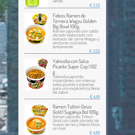
verde.
€ 2,55
Fideos Ramen de
Ternera Wagyu Golden
Big Bowl 106g.
Ramen japonés con caldo
dorado elaborado con
extracto de carne Wagyu y
verduras cocinadas
lentamente.
€ 3,59
Yakisoba con Salsa
Picante Super Cup | 102
g
Yakisoba japonés
instantáneo con intensa
salsa picante y especias
para una experiencia llena
de sabor.
€ 4,49
Ramen Tottori Ginza
Gold | Sugakiya Bol 109g.
Ramen japonés Tottori
Gold con caldo dorado de
hueso de res y fideos finos
sin freír.
€ 4,89