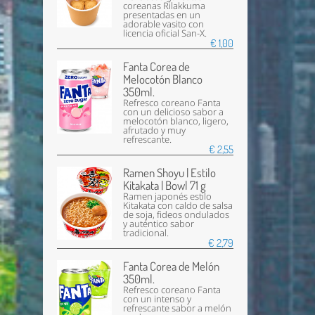
coreanas Rilakkuma
presentadas en un
adorable vasito con
licencia oficial San-X.
€ 1,00
Fanta Corea de
Melocotón Blanco
350ml.
Refresco coreano Fanta
con un delicioso sabor a
melocotón blanco, ligero,
afrutado y muy
refrescante.
€ 2,55
Ramen Shoyu | Estilo
Kitakata | Bowl 71 g
Ramen japonés estilo
Kitakata con caldo de salsa
de soja, fideos ondulados
y auténtico sabor
tradicional.
€ 2,79
Fanta Corea de Melón
350ml.
Refresco coreano Fanta
con un intenso y
refrescante sabor a melón