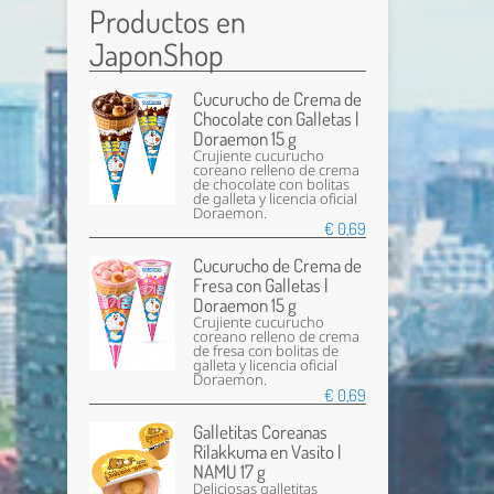
Productos en
JaponShop
Cucurucho de Crema de
Chocolate con Galletas |
Doraemon 15 g
Crujiente cucurucho
coreano relleno de crema
de chocolate con bolitas
de galleta y licencia oficial
Doraemon.
€ 0,69
Cucurucho de Crema de
Fresa con Galletas |
Doraemon 15 g
Crujiente cucurucho
coreano relleno de crema
de fresa con bolitas de
galleta y licencia oficial
Doraemon.
€ 0,69
Galletitas Coreanas
Rilakkuma en Vasito |
NAMU 17 g
Deliciosas galletitas