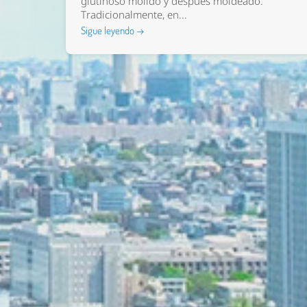
glutinoso molido y después moldeado.
Tradicionalmente, en...
Sigue leyendo →