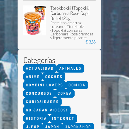
Tteokbokki (Topokki)
Carbonara Rosé Cup |
Delief 120g
Pastelitos de arroz
coreanos Tteokbokki
(Topokki) con salsa
Carbonara Rosé cremosa
y ligeramente picante.
€ 3,55
Categorías
ACTUALIDAD
ANIMALES
ANIME
COCHES
COMBINI LOVERS
COMIDA
CONCURSOS
COREA
CURIOSIDADES
GO JAPAN VÍDEOS!
HISTORIA
INTERNET
J-POP
JAPON
JAPONSHOP