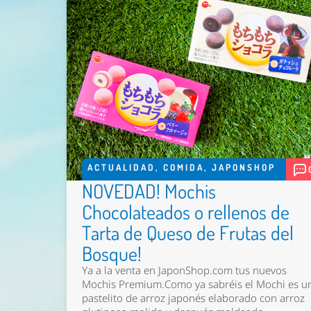
ACTUALIDAD
,
COMIDA
,
JAPONSHOP
NOVEDAD! Mochis
Chocolateados o rellenos de
Tarta de Queso de Frutas del
Bosque!
Ya a la venta en JaponShop.com tus nuevos
Mochis Premium.Como ya sabréis el Mochi es u
pastelito de arroz japonés elaborado con arroz