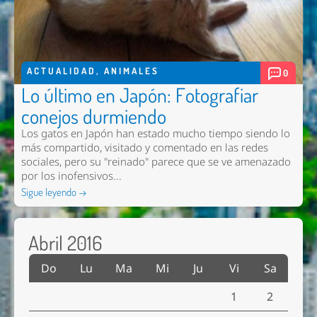
ACTUALIDAD
,
ANIMALES
0
Lo último en Japón: Fotografiar
conejos durmiendo
Los gatos en Japón han estado mucho tiempo siendo lo
más compartido, visitado y comentado en las redes
sociales, pero su "reinado" parece que se ve amenazado
por los inofensivos...
Sigue leyendo →
Abril 2016
Do
Lu
Ma
Mi
Ju
Vi
Sa
1
2