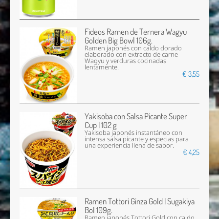
Fideos Ramen de Ternera Wagyu
Golden Big Bowl 106g.
Ramen japonés con caldo dorado
elaborado con extracto de carne
Wagyu y verduras cocinadas
lentamente.
€ 3,55
Yakisoba con Salsa Picante Super
Cup | 102 g
Yakisoba japonés instantáneo con
intensa salsa picante y especias para
una experiencia llena de sabor.
€ 4,25
Ramen Tottori Ginza Gold | Sugakiya
Bol 109g.
Ramen japonés Tottori Gold con caldo