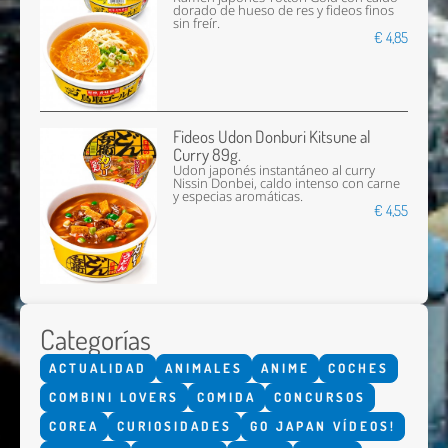
dorado de hueso de res y fideos finos
sin freír.
€ 4,85
Fideos Udon Donburi Kitsune al
Curry 89g.
Udon japonés instantáneo al curry
Nissin Donbei, caldo intenso con carne
y especias aromáticas.
€ 4,55
Categorías
ACTUALIDAD
ANIMALES
ANIME
COCHES
COMBINI LOVERS
COMIDA
CONCURSOS
COREA
CURIOSIDADES
GO JAPAN VÍDEOS!