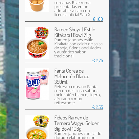
coreanas Rilakkuma
presentadas en un
adorable vasito con
licencia oficial San-X.
€ 1,00
Ramen Shoyu | Estilo
Kitakata | Bowl 71 g
Ramen japonés estilo
Kitakata con caldo de salsa
de soja, fideos ondulados
y auténtico sabor
tradicional.
€ 2,75
Fanta Corea de
Melocotón Blanco
350ml.
Refresco coreano Fanta
con un delicioso sabor a
melocotón blanco, ligero,
afrutado y muy
refrescante.
€ 2,55
Fideos Ramen de
Ternera Wagyu Golden
Big Bowl 106g.
Ramen japonés con caldo
dorado elaborado con