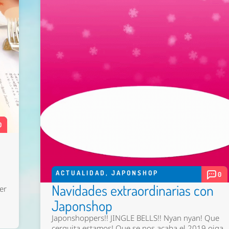
0
ACTUALIDAD
,
JAPONSHOP
0
Navidades extraordinarias con
er
Japonshop
Japonshoppers!! JINGLE BELLS!! Nyan nyan! Que
cerquita estamos! Que se nos acaba el 2019 oiga