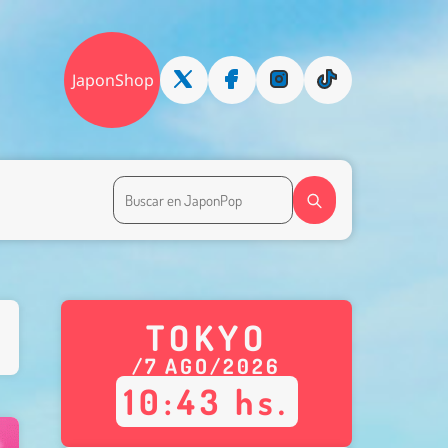
JaponShop
TOKYO
/
7
AGO
/
2026
10
:
43
hs.