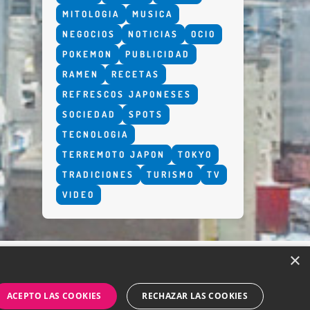
MITOLOGIA
MUSICA
NEGOCIOS
NOTICIAS
OCIO
POKEMON
PUBLICIDAD
RAMEN
RECETAS
REFRESCOS JAPONESES
SOCIEDAD
SPOTS
TECNOLOGIA
TERREMOTO JAPON
TOKYO
TRADICIONES
TURISMO
TV
VIDEO
×
ACEPTO LAS COOKIES
RECHAZAR LAS COOKIES