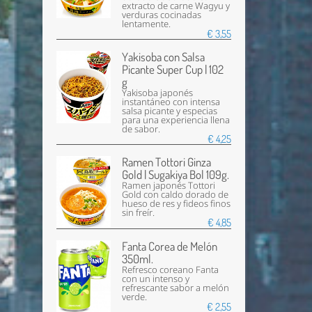
extracto de carne Wagyu y
verduras cocinadas
lentamente.
€ 3,55
Yakisoba con Salsa
Picante Super Cup | 102
g
Yakisoba japonés
instantáneo con intensa
salsa picante y especias
para una experiencia llena
de sabor.
€ 4,25
Ramen Tottori Ginza
Gold | Sugakiya Bol 109g.
Ramen japonés Tottori
Gold con caldo dorado de
hueso de res y fideos finos
sin freír.
€ 4,85
Fanta Corea de Melón
350ml.
Refresco coreano Fanta
con un intenso y
refrescante sabor a melón
verde.
€ 2,55