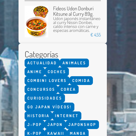
Fideos Udon Donburi
Kitsune al Curry 89g.
Udon japonés instantáneo
al curry Nissin Donbei,
caldo intenso con carne y
especias aromáticas.
€ 4,55
Categorías
ACTUALIDAD
ANIMALES
ANIME
COCHES
COMBINI LOVERS
COMIDA
CONCURSOS
COREA
CURIOSIDADES
GO JAPAN VÍDEOS!
HISTORIA
INTERNET
J-POP
JAPON
JAPONSHOP
K-POP
KAWAII
MANGA