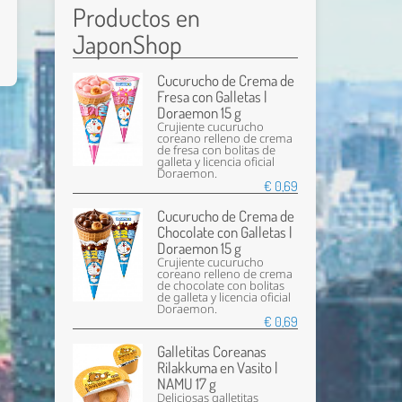
Productos en
JaponShop
Cucurucho de Crema de
Fresa con Galletas |
Doraemon 15 g
Crujiente cucurucho
coreano relleno de crema
de fresa con bolitas de
galleta y licencia oficial
Doraemon.
€ 0,69
Cucurucho de Crema de
Chocolate con Galletas |
Doraemon 15 g
Crujiente cucurucho
coreano relleno de crema
de chocolate con bolitas
de galleta y licencia oficial
Doraemon.
€ 0,69
Galletitas Coreanas
Rilakkuma en Vasito |
NAMU 17 g
Deliciosas galletitas