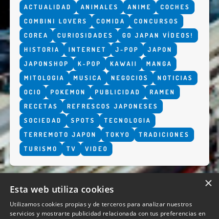
ACTUALIDAD
ANIMALES
ANIME
COCHES
COMBINI LOVERS
COMIDA
CONCURSOS
COREA
CURIOSIDADES
GO JAPAN VÍDEOS!
HISTORIA
INTERNET
J-POP
JAPON
JAPONSHOP
K-POP
KAWAII
MANGA
MITOLOGIA
MUSICA
NEGOCIOS
NOTICIAS
OCIO
POKEMON
PUBLICIDAD
RAMEN
RECETAS
REFRESCOS JAPONESES
SOCIEDAD
SPOTS
TECNOLOGIA
TERREMOTO JAPON
TOKYO
TRADICIONES
TURISMO
TV
VIDEO
×
Esta web utiliza cookies
Utilizamos cookies propias y de terceros para analizar nuestros
servicios y mostrarte publicidad relacionada con tus preferencias en