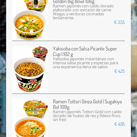
Golden Big Bowl 106g.
Ramen japonés con caldo dorado
elaborado con extracto de carne
Wagyu y verduras cocinadas
lentamente.
€ 3,55
Yakisoba con Salsa Picante Super
Cup | 102 g
Yakisoba japonés instantáneo con
intensa salsa picante y especias para
una experiencia llena de sabor.
€ 4,25
Ramen Tottori Ginza Gold | Sugakiya
Bol 109g.
Ramen japonés Tottori Gold con caldo
dorado de hueso de res y fideos finos
sin freír.
€ 4,85