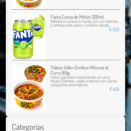
Fanta Corea de Melón 350ml.
Refresco coreano Fanta con un intenso
y refrescante sabor a melón verde.
€ 2,55
Fideos Udon Donburi Kitsune al
Curry 89g.
Udon japonés instantáneo al curry
Nissin Donbei, caldo intenso con carne
y especias aromáticas.
€ 4,55
Categorías