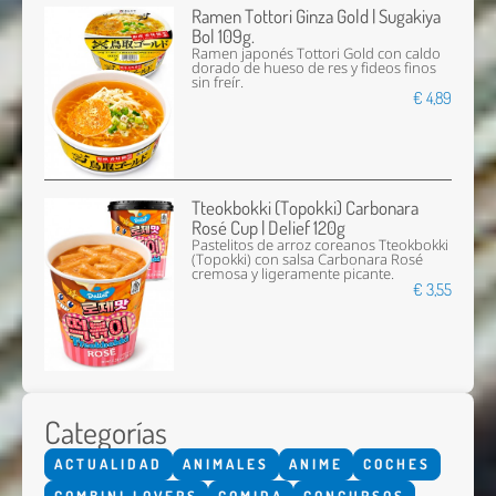
Ramen Tottori Ginza Gold | Sugakiya
Bol 109g.
Ramen japonés Tottori Gold con caldo
dorado de hueso de res y fideos finos
sin freír.
€ 4,89
Tteokbokki (Topokki) Carbonara
Rosé Cup | Delief 120g
Pastelitos de arroz coreanos Tteokbokki
(Topokki) con salsa Carbonara Rosé
cremosa y ligeramente picante.
€ 3,55
Categorías
ACTUALIDAD
ANIMALES
ANIME
COCHES