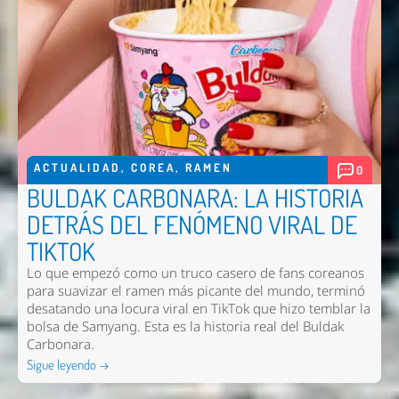
Nombre *
ACTUALIDAD
,
COREA
,
RAMEN
0
Email *
BULDAK CARBONARA: LA HISTORIA
Comentario *
DETRÁS DEL FENÓMENO VIRAL DE
TIKTOK
Lo que empezó como un truco casero de fans coreanos
para suavizar el ramen más picante del mundo, terminó
desatando una locura viral en TikTok que hizo temblar la
bolsa de Samyang. Esta es la historia real del Buldak
Carbonara.
Sigue leyendo →