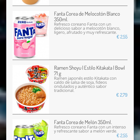
Fanta Corea de Melocotón Blanco
350ml.
Refresco coreano Fanta con un
delicioso sabor a melocotón blanco,
ligero, afrutado y muy refrescante.
€ 2,55
Ramen Shoyu | Estilo Kitakata | Bowl
71 g
Ramen japonés estilo Kitakata con
caldo de salsa de soja, fideos
ondulados y auténtico sabor
tradicional.
€ 2,79
Fanta Corea de Melón 350ml.
Refresco coreano Fanta con un intenso
y refrescante sabor a melón verde.
€ 2,55