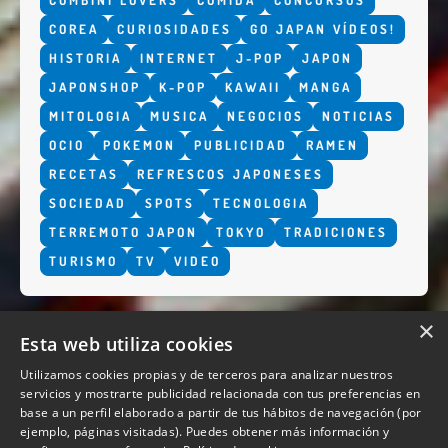
COMBINI LOVERS
COMIDA
CONCURSOS
COREA
CURIOSIDADES
GO JAPAN VÍDEOS!
HISTORIA
INTERNET
J-POP
JAPON
JAPONSHOP
K-POP
KAWAII
MANGA
MITOLOGIA
MUSICA
NEGOCIOS
NOTICIAS
OCIO
POKEMON
PUBLICIDAD
RAMEN
RECETAS
REFRESCOS JAPONESES
SOCIEDAD
SPOTS
TECNOLOGIA
TERREMOTO JAPON
TOKYO
TRADICIONES
TURISMO
TV
VIDEO
×
Esta web utiliza cookies
Utilizamos cookies propias y de terceros para analizar nuestros
servicios y mostrarte publicidad relacionada con tus preferencias en
base a un perfil elaborado a partir de tus hábitos de navegación (por
QUIENES SOMOS
ejemplo, páginas visitadas). Puedes obtener más información y