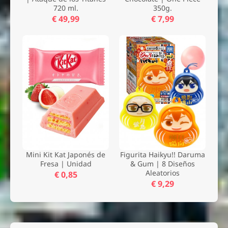
720 ml.
350g.
€ 49,99
€ 7,99
Mini Kit Kat Japonés de
Figurita Haikyu!! Daruma
Fresa | Unidad
& Gum | 8 Diseños
Aleatorios
€ 0,85
€ 9,29