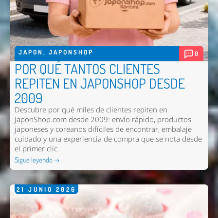
JAPON
,
JAPONSHOP
0
POR QUÉ TANTOS CLIENTES
REPITEN EN JAPONSHOP DESDE
2009
Descubre por qué miles de clientes repiten en
JaponShop.com desde 2009: envío rápido, productos
japoneses y coreanos difíciles de encontrar, embalaje
cuidado y una experiencia de compra que se nota desde
el primer clic.
Sigue leyendo →
21
JUNIO
2026