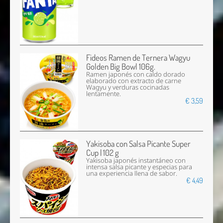
Fideos Ramen de Ternera Wagyu
Golden Big Bowl 106g.
Ramen japonés con caldo dorado
elaborado con extracto de carne
Wagyu y verduras cocinadas
lentamente.
€ 3,59
Yakisoba con Salsa Picante Super
Cup | 102 g
Yakisoba japonés instantáneo con
intensa salsa picante y especias para
una experiencia llena de sabor.
€ 4,49