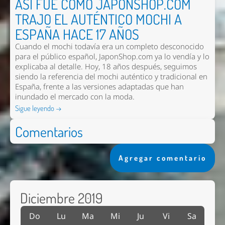
ASÍ FUE COMO JAPONSHOP.COM
TRAJO EL AUTÉNTICO MOCHI A
ESPAÑA HACE 17 AÑOS
Cuando el mochi todavía era un completo desconocido
para el público español, JaponShop.com ya lo vendía y lo
explicaba al detalle. Hoy, 18 años después, seguimos
siendo la referencia del mochi auténtico y tradicional en
España, frente a las versiones adaptadas que han
inundado el mercado con la moda.
Sigue leyendo →
Comentarios
Agregar comentario
Diciembre 2019
Do
Lu
Ma
Mi
Ju
Vi
Sa