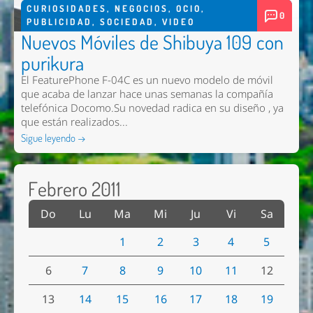
CURIOSIDADES
,
NEGOCIOS
,
OCIO
,
0
PUBLICIDAD
,
SOCIEDAD
,
VIDEO
Nuevos Móviles de Shibuya 109 con
purikura
El FeaturePhone F-04C es un nuevo modelo de móvil
que acaba de lanzar hace unas semanas la compañía
telefónica Docomo.Su novedad radica en su diseño , ya
que están realizados...
Sigue leyendo →
Febrero 2011
Do
Lu
Ma
Mi
Ju
Vi
Sa
1
2
3
4
5
6
7
8
9
10
11
12
13
14
15
16
17
18
19