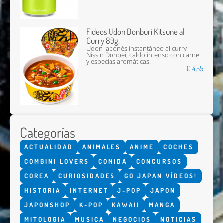
Fideos Udon Donburi Kitsune al
Curry 89g.
Udon japonés instantáneo al curry
Nissin Donbei, caldo intenso con carne
y especias aromáticas.
€ 4,55
Categorías
ACTUALIDAD
ANIMALES
ANIME
COCHES
COMBINI LOVERS
COMIDA
CONCURSOS
COREA
CURIOSIDADES
GO JAPAN VÍDEOS!
HISTORIA
INTERNET
J-POP
JAPON
JAPONSHOP
K-POP
KAWAII
MANGA
MITOLOGIA
MUSICA
NEGOCIOS
NOTICIAS