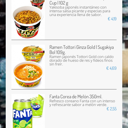
Cup | 102 g
Yakisoba japonés instantáneo con
intensa salsa picante y especias para
una experiencia llena de sabor.
€ 4,19
Ramen Tottori Ginza Gold | Sugakiya
Bol 109g.
Ramen japonés Tottori Gold con caldo
dorado de hueso de res y fideos finos
sin freír.
€ 4,69
Fanta Corea de Melón 350ml.
Refresco coreano Fanta con un intenso
y refrescante sabor a melón verde.
€ 2,55