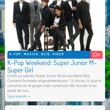
K-POP
,
MUSICA
,
OCIO
,
VIDEO
0
K-Pop Weekend: Super Junior M-
Super Girl
Como ya sabréis Super Junior M es una Band Boy
Coreana formada originalmente por 13 chicos, lo que le
convirtió en el grupo más numeroso del mundo.Gran
parte de sus...
Sigue leyendo →