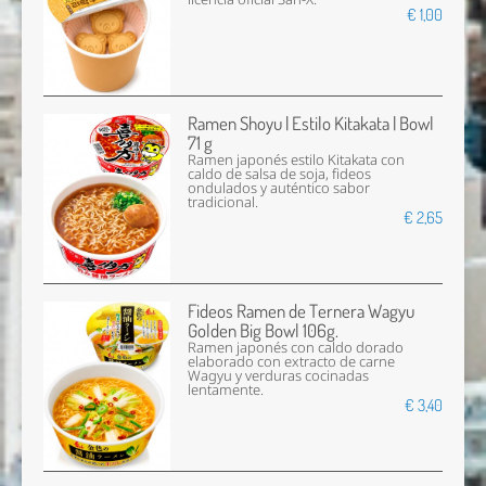
€ 1,00
Ramen Shoyu | Estilo Kitakata | Bowl
71 g
Ramen japonés estilo Kitakata con
caldo de salsa de soja, fideos
ondulados y auténtico sabor
tradicional.
€ 2,65
Fideos Ramen de Ternera Wagyu
Golden Big Bowl 106g.
Ramen japonés con caldo dorado
elaborado con extracto de carne
Wagyu y verduras cocinadas
lentamente.
€ 3,40