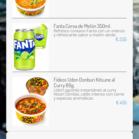
Fanta Corea de Melón 350ml.
Refresco coreano Fanta con un intenso
y refrescante sabor a melón verde.
€ 2,55
Fideos Udon Donburi Kitsune al
Curry 89g.
Udon japonés instantáneo al curry
Nissin Donbei, caldo intenso con carne
y especias aromáticas.
€ 4,55