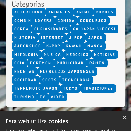
Categorías
ACTUALIDAD
ANIMALES
ANIME
COCHES
COMBINI LOVERS
COMIDA
CONCURSOS
COREA
CURIOSIDADES
GO JAPAN VÍDEOS!
HISTORIA
INTERNET
J-POP
JAPON
JAPONSHOP
K-POP
KAWAII
MANGA
MITOLOGIA
MUSICA
NEGOCIOS
NOTICIAS
OCIO
POKEMON
PUBLICIDAD
RAMEN
RECETAS
REFRESCOS JAPONESES
SOCIEDAD
SPOTS
TECNOLOGIA
TERREMOTO JAPON
TOKYO
TRADICIONES
TURISMO
TV
VIDEO
×
Esta web utiliza cookies
Utilizamos cookies propias y de terceros para analizar nuestros