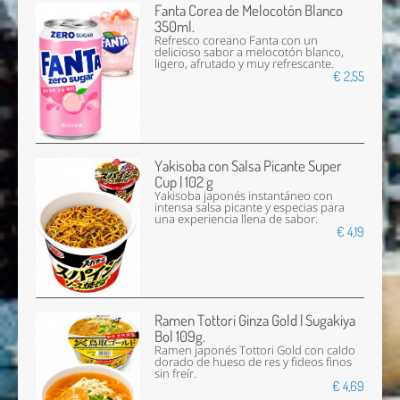
Fanta Corea de Melocotón Blanco
350ml.
Refresco coreano Fanta con un
delicioso sabor a melocotón blanco,
ligero, afrutado y muy refrescante.
€ 2,55
Yakisoba con Salsa Picante Super
Cup | 102 g
Yakisoba japonés instantáneo con
intensa salsa picante y especias para
una experiencia llena de sabor.
€ 4,19
Ramen Tottori Ginza Gold | Sugakiya
Bol 109g.
Ramen japonés Tottori Gold con caldo
dorado de hueso de res y fideos finos
sin freír.
€ 4,69