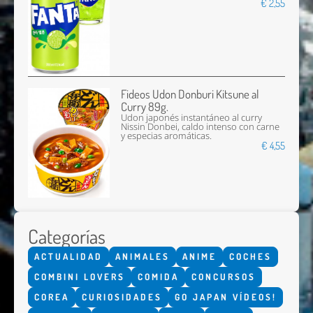
€ 2,55
Fideos Udon Donburi Kitsune al
Curry 89g.
Udon japonés instantáneo al curry
Nissin Donbei, caldo intenso con carne
y especias aromáticas.
€ 4,55
Categorías
ACTUALIDAD
ANIMALES
ANIME
COCHES
COMBINI LOVERS
COMIDA
CONCURSOS
COREA
CURIOSIDADES
GO JAPAN VÍDEOS!