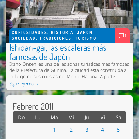
CURIOSIDADES
,
HISTORIA
,
JAPON
,
1
SOCIEDAD
,
TRADICIONES
,
TURISMO
Ishidan-gai, las escaleras más
famosas de Japón
Ikaho Onsen, es una de las zonas turísticas más famosas
de la Prefectura de Gunma. La ciudad está construida a
lo largo de sus cuestas del Monte Haruna. A parte...
Sigue leyendo →
Febrero 2011
Do
Lu
Ma
Mi
Ju
Vi
Sa
1
2
3
4
5