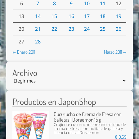
6
7
8
9
10
11
12
13
14
15
16
17
18
19
20
21
22
23
24
25
26
27
28
← Enero 2011
Marzo 2011 →
Archivo
Productos en JaponShop
Cucurucho de Crema de Fresa con
Galletas | Doraemon 15 g
Crujiente cucurucho coreano relleno de
crema de fresa con bolitas de galleta y
licencia oficial Doraemon.
€ 0,69