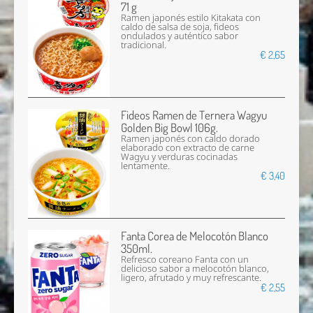
71 g
Ramen japonés estilo Kitakata con
caldo de salsa de soja, fideos
ondulados y auténtico sabor
tradicional.
€ 2,65
Fideos Ramen de Ternera Wagyu
Golden Big Bowl 106g.
Ramen japonés con caldo dorado
elaborado con extracto de carne
Wagyu y verduras cocinadas
lentamente.
€ 3,40
Fanta Corea de Melocotón Blanco
350ml.
Refresco coreano Fanta con un
delicioso sabor a melocotón blanco,
ligero, afrutado y muy refrescante.
€ 2,55