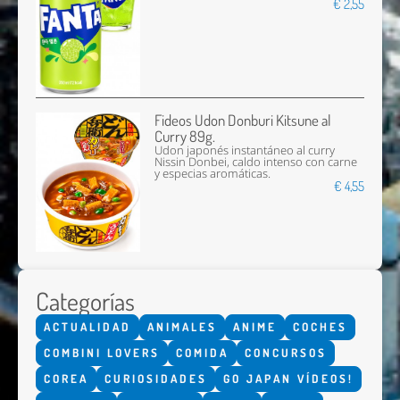
€ 2,55
Fideos Udon Donburi Kitsune al
Curry 89g.
Udon japonés instantáneo al curry
Nissin Donbei, caldo intenso con carne
y especias aromáticas.
€ 4,55
Categorías
ACTUALIDAD
ANIMALES
ANIME
COCHES
COMBINI LOVERS
COMIDA
CONCURSOS
COREA
CURIOSIDADES
GO JAPAN VÍDEOS!