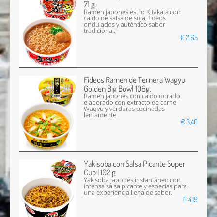
71 g
Ramen japonés estilo Kitakata con
caldo de salsa de soja, fideos
ondulados y auténtico sabor
tradicional.
€ 2,65
Fideos Ramen de Ternera Wagyu
Golden Big Bowl 106g.
Ramen japonés con caldo dorado
elaborado con extracto de carne
Wagyu y verduras cocinadas
lentamente.
€ 3,40
Yakisoba con Salsa Picante Super
Cup | 102 g
Yakisoba japonés instantáneo con
intensa salsa picante y especias para
una experiencia llena de sabor.
€ 4,19