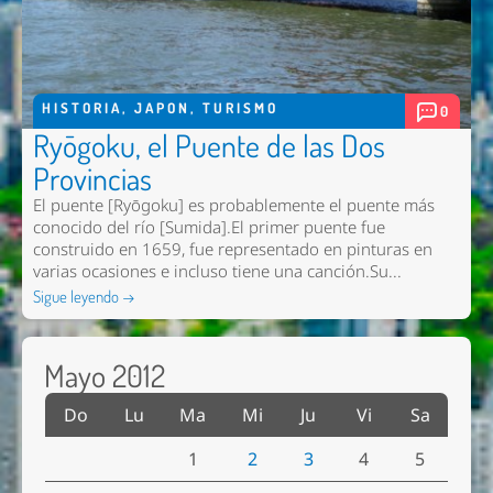
HISTORIA
,
JAPON
,
TURISMO
0
Ryōgoku, el Puente de las Dos
Provincias
El puente [Ryōgoku] es probablemente el puente más
conocido del río [Sumida].El primer puente fue
construido en 1659, fue representado en pinturas en
varias ocasiones e incluso tiene una canción.Su...
Sigue leyendo →
Mayo 2012
Do
Lu
Ma
Mi
Ju
Vi
Sa
1
2
3
4
5