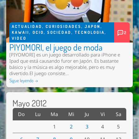
ACTUALIDAD
,
CURIOSIDADES
,
JAPON
,
KAWAII
,
OCIO
,
SOCIEDAD
,
TECNOLOGIA
,
2
VIDEO
PIYOMORI, el juego de moda
[PIYOMORI] es un juego desarrollado para iPhone e
Ipad que está causando furor en Japón. Es bastante
básico y la música es algo mejorable, pero es muy
divertido.El juego consiste...
Sigue leyendo →
Mayo 2012
Do
Lu
Ma
Mi
Ju
Vi
Sa
1
2
3
4
5