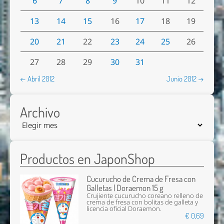
6
7
8
9
10
11
12
13
14
15
16
17
18
19
20
21
22
23
24
25
26
27
28
29
30
31
← Abril 2012
Junio 2012 →
Archivo
Productos en JaponShop
Cucurucho de Crema de Fresa con
Galletas | Doraemon 15 g
Crujiente cucurucho coreano relleno de
crema de fresa con bolitas de galleta y
licencia oficial Doraemon.
€ 0,69