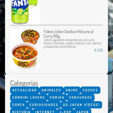
Fideos Udon Donburi Kitsune al
Curry 89g.
Udon japonés instantáneo al curry
Nissin Donbei, caldo intenso con carne
y especias aromáticas.
€ 4,55
Categorías
ACTUALIDAD
ANIMALES
ANIME
COCHES
COMBINI LOVERS
COMIDA
CONCURSOS
COREA
CURIOSIDADES
GO JAPAN VÍDEOS!
HISTORIA
INTERNET
J-POP
JAPON