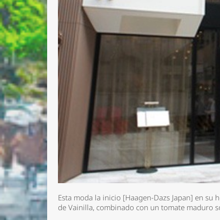
Esta moda la inicio [Haagen-Dazs Japan] en su he
de Vainilla, combinado con un tomate maduro s