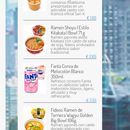
coreanas Rilakkuma
presentadas en un
adorable vasito con
licencia oficial San-X.
€ 1,00
Ramen Shoyu | Estilo
Kitakata | Bowl 71 g
Ramen japonés estilo
Kitakata con caldo de salsa
de soja, fideos ondulados
y auténtico sabor
tradicional.
€ 2,65
Fanta Corea de
Melocotón Blanco
350ml.
Refresco coreano Fanta
con un delicioso sabor a
melocotón blanco, ligero,
afrutado y muy
refrescante.
€ 2,55
Fideos Ramen de
Ternera Wagyu Golden
Big Bowl 106g.
Ramen japonés con caldo
dorado elaborado con