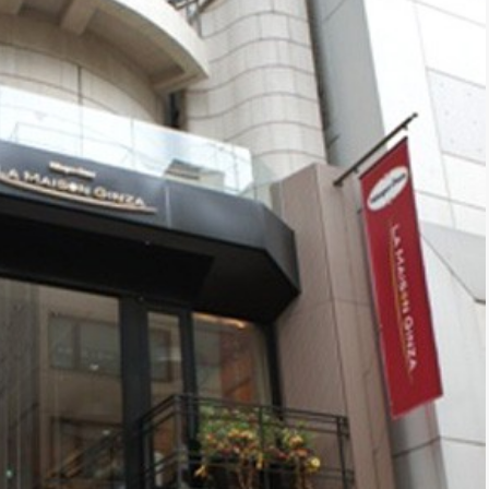
*
rio *