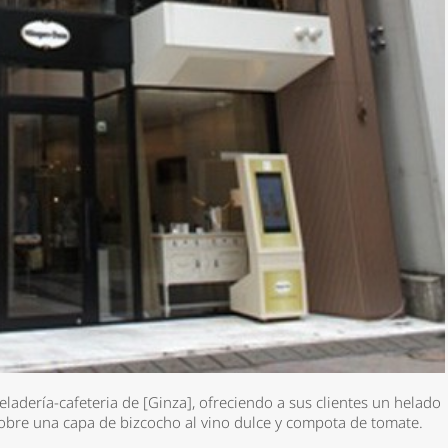
ladería-cafeteria de [Ginza], ofreciendo a sus clientes un helado
obre una capa de bizcocho al vino dulce y compota de tomate.