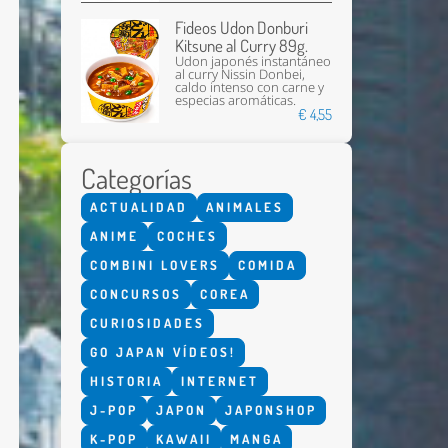
Fideos Udon Donburi
Kitsune al Curry 89g.
Udon japonés instantáneo
al curry Nissin Donbei,
caldo intenso con carne y
especias aromáticas.
€ 4,55
Categorías
Enviar
ACTUALIDAD
ANIMALES
ANIME
COCHES
COMBINI LOVERS
COMIDA
CONCURSOS
COREA
CURIOSIDADES
GO JAPAN VÍDEOS!
HISTORIA
INTERNET
J-POP
JAPON
JAPONSHOP
K-POP
KAWAII
MANGA