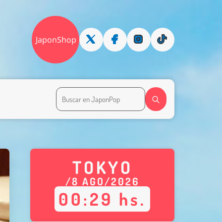
JaponShop
TOKYO
/
8
AGO
/
2026
00
:
29
hs.