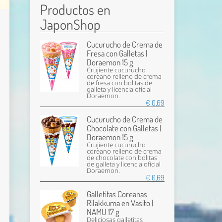
Productos en
JaponShop
Cucurucho de Crema de
Fresa con Galletas |
Doraemon 15 g
Crujiente cucurucho
coreano relleno de crema
de fresa con bolitas de
galleta y licencia oficial
Doraemon.
€ 0,69
Cucurucho de Crema de
Chocolate con Galletas |
Doraemon 15 g
Crujiente cucurucho
coreano relleno de crema
de chocolate con bolitas
de galleta y licencia oficial
Doraemon.
€ 0,69
Galletitas Coreanas
Rilakkuma en Vasito |
NAMU 17 g
Deliciosas galletitas