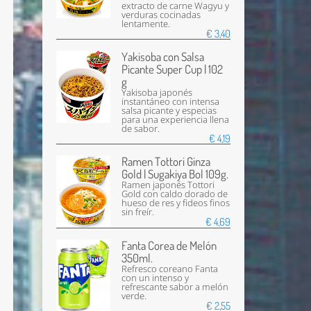
extracto de carne Wagyu y
verduras cocinadas
lentamente.
€ 3,40
Yakisoba con Salsa
Picante Super Cup | 102
g
Yakisoba japonés
instantáneo con intensa
salsa picante y especias
para una experiencia llena
de sabor.
€ 4,19
Ramen Tottori Ginza
Gold | Sugakiya Bol 109g.
Ramen japonés Tottori
Gold con caldo dorado de
hueso de res y fideos finos
sin freír.
€ 4,69
Fanta Corea de Melón
350ml.
Refresco coreano Fanta
con un intenso y
refrescante sabor a melón
verde.
€ 2,55